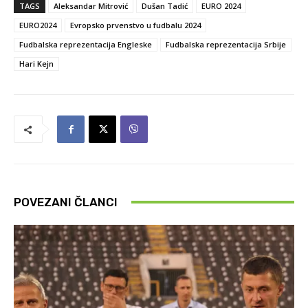
TAGS
Aleksandar Mitrović
Dušan Tadić
EURO 2024
EURO2024
Evropsko prvenstvo u fudbalu 2024
Fudbalska reprezentacija Engleske
Fudbalska reprezentacija Srbije
Hari Kejn
POVEZANI ČLANCI