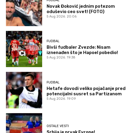
FUDBAL
Novak Đoković jednim potezom
oduševio ceo svet! (FOTO)
5 Aug 2026. 20:06
FUDBAL
Bivši fudbaler Zvezde: Nisam
iznenađen što je Hapoel pobedio!
5 Aug 2026. 19:38
FUDBAL
Hetafe dovodi veliko pojačanje pred
potencijalni susret sa Partizanom
5 Aug 2026. 19:09
OSTALE VESTI
Srbija je prvak Evrope!