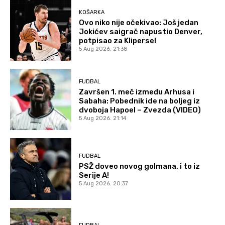
KOŠARKA
Ovo niko nije očekivao: Još jedan
Jokićev saigrač napustio Denver,
potpisao za Kliperse!
5 Aug 2026. 21:38
FUDBAL
Završen 1. meč između Arhusa i
Sabaha: Pobednik ide na boljeg iz
dvoboja Hapoel – Zvezda (VIDEO)
5 Aug 2026. 21:14
FUDBAL
PSŽ doveo novog golmana, i to iz
Serije A!
5 Aug 2026. 20:37