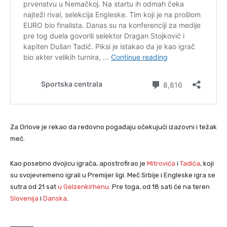
Za Orlove je rekao da redovno pogađaju očekujući izazovni i težak
meč.
Kao posebno dvojicu igrača, apostrofirao je
Mitrovića
i
Tadića
, koji
su svojevremeno igrali u Premijer ligi. Meč Srbije i Engleske igra se
sutra od 21 sat
u Gelzenkirhenu.
Pre toga, od 18 sati će na teren
Slovenija
i
Danska
.