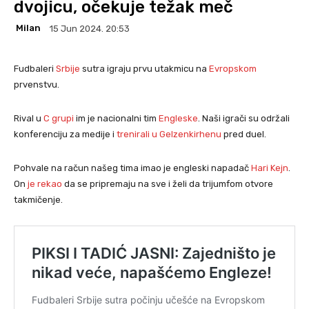
dvojicu, očekuje težak meč
Milan
15 Jun 2024. 20:53
Fudbaleri
Srbije
sutra igraju prvu utakmicu na
Evropskom
prvenstvu.
Rival u
C grupi
im je nacionalni tim
Engleske
. Naši igrači su održali
konferenciju za medije i
trenirali u Gelzenkirhenu
pred duel.
Pohvale na račun našeg tima imao je engleski napadač
Hari Kejn
.
On
je rekao
da se pripremaju na sve i želi da trijumfom otvore
takmičenje.