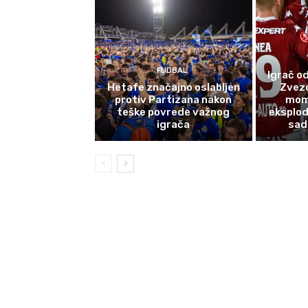
FUDBAL
Igrač od
Hetafe značajno oslabljen
Zvez
protiv Partizana nakon
mom
teške povrede važnog
eksplod
igrača
sad