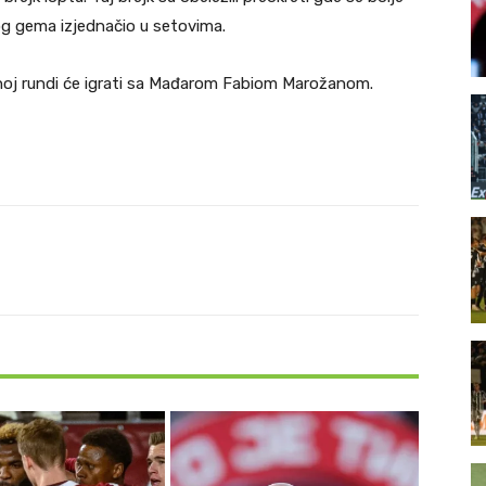
tog gema izjednačio u setovima.
ednoj rundi će igrati sa Mađarom Fabiom Marožanom.