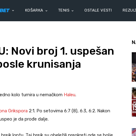
KOŠARKA
TENIS
OSTALE VESTI
REZULT
N
 Novi broj 1. uspešan
posle krunisanja
aredno kolo turnira u nemačkom
Haleu
.
ona Grikspora
2:1. Po setovima 6:7 (8), 6:3, 6:2. Nakon
uspeo je da prođe dalje.
ejk loptu. Taj brejk su obeležili preokreti gde se bolje