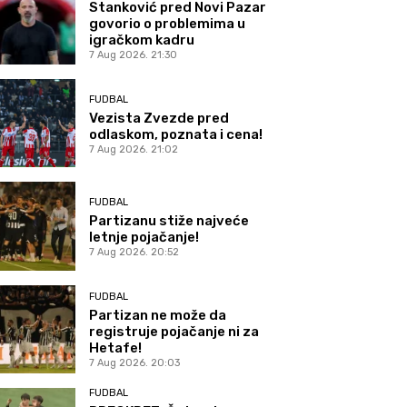
Stanković pred Novi Pazar
govorio o problemima u
igračkom kadru
7 Aug 2026. 21:30
FUDBAL
Vezista Zvezde pred
odlaskom, poznata i cena!
7 Aug 2026. 21:02
FUDBAL
Partizanu stiže najveće
letnje pojačanje!
7 Aug 2026. 20:52
FUDBAL
Partizan ne može da
registruje pojačanje ni za
Hetafe!
7 Aug 2026. 20:03
FUDBAL