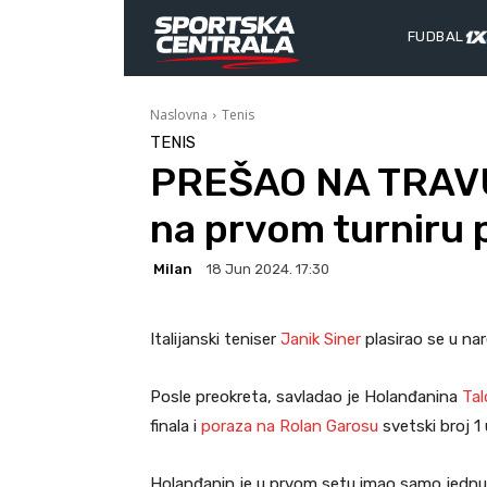
FUDBAL
Naslovna
Tenis
TENIS
PREŠAO NA TRAVU:
na prvom turniru 
Milan
18 Jun 2024. 17:30
Italijanski teniser
Janik Siner
plasirao se u n
Posle preokreta, savladao je Holanđanina
Tal
finala i
poraza na Rolan Garosu
svetski broj 1 
Holanđanin je u prvom setu imao samo jednu br