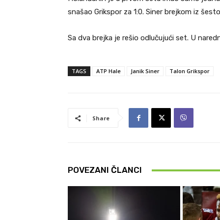
snašao Grikspor za 1:0. Siner brejkom iz šes
Sa dva brejka je rešio odlučujući set. U nar
TAGS
ATP Hale
Janik Siner
Talon Grikspor
Share
POVEZANI ČLANCI