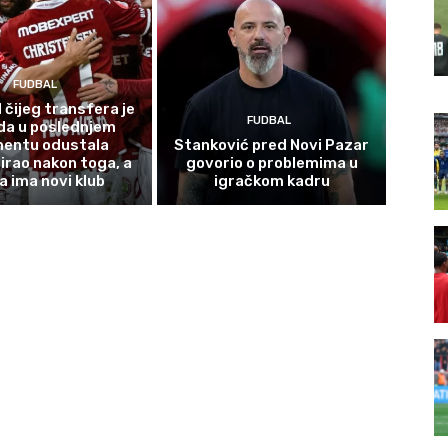
FUDBAL
 čijeg transfera je
FUDBAL
da u poslednjem
entu odustala
Stanković pred Novi Pazar
irao nakon toga, a
govorio o problemima u
a ima novi klub
igračkom kadru