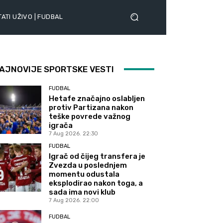
ATI UŽIVO | FUDBAL
AJNOVIJE SPORTSKE VESTI
FUDBAL
Hetafe značajno oslabljen
protiv Partizana nakon
teške povrede važnog
igrača
7 Aug 2026. 22:30
FUDBAL
Igrač od čijeg transfera je
Zvezda u poslednjem
momentu odustala
eksplodirao nakon toga, a
sada ima novi klub
7 Aug 2026. 22:00
FUDBAL