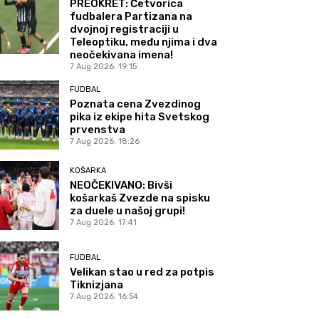
PREOKRET: Četvorica
fudbalera Partizana na
dvojnoj registraciji u
Teleoptiku, među njima i dva
neočekivana imena!
7 Aug 2026. 19:15
FUDBAL
Poznata cena Zvezdinog
pika iz ekipe hita Svetskog
prvenstva
7 Aug 2026. 18:26
KOŠARKA
NEOČEKIVANO: Bivši
košarkaš Zvezde na spisku
za duele u našoj grupi!
7 Aug 2026. 17:41
FUDBAL
Velikan stao u red za potpis
Tiknizjana
7 Aug 2026. 16:54