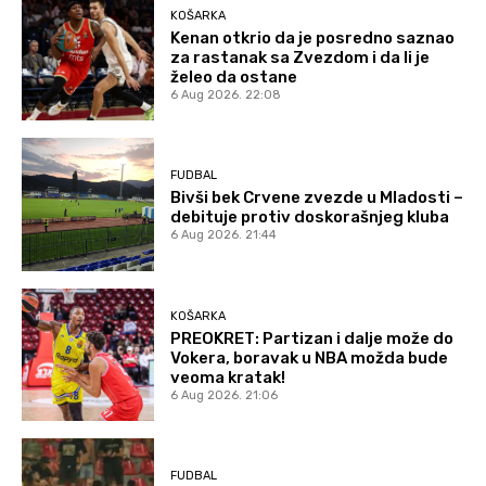
KOŠARKA
Kenan otkrio da je posredno saznao
za rastanak sa Zvezdom i da li je
želeo da ostane
6 Aug 2026. 22:08
FUDBAL
Bivši bek Crvene zvezde u Mladosti –
debituje protiv doskorašnjeg kluba
6 Aug 2026. 21:44
KOŠARKA
PREOKRET: Partizan i dalje može do
Vokera, boravak u NBA možda bude
veoma kratak!
6 Aug 2026. 21:06
FUDBAL