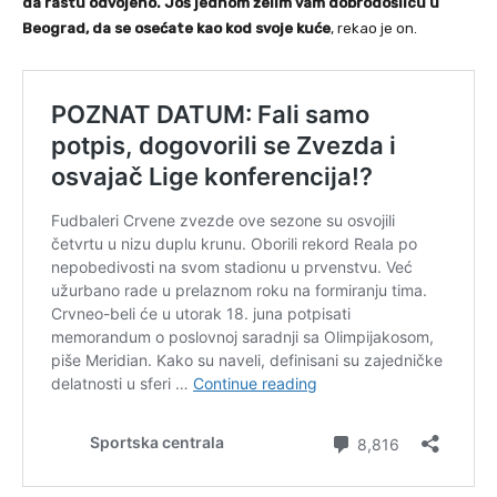
da rastu odvojeno. Još jednom želim vam dobrodošlicu u
Beograd, da se osećate kao kod svoje kuće
, rekao je on.