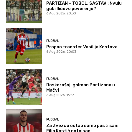
PARTIZAN – TOBOL, SASTAVI: Nvulu
gubi Ilićevo poverenje?
6 Aug 2026. 20:30
FUDBAL
Propao transfer Vasilija Kostova
6 Aug 2026. 20:03
FUDBAL
Doskorašnji golman Partizana u
Mačvi
6 Aug 2026. 19:13
FUDBAL
Za Zvezdu ostao samo pusti san:
Filip Kostić potpisao!