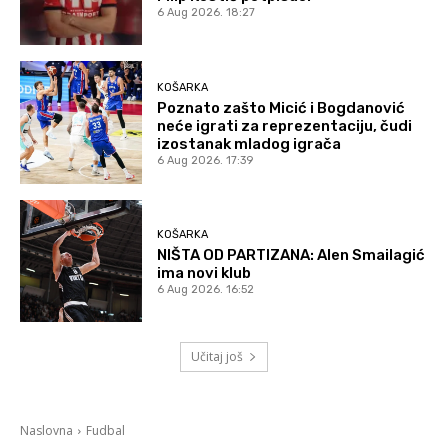
6 Aug 2026. 18:27
KOŠARKA
Poznato zašto Micić i Bogdanović
neće igrati za reprezentaciju, čudi
izostanak mladog igrača
6 Aug 2026. 17:39
KOŠARKA
NIŠTA OD PARTIZANA: Alen Smailagić
ima novi klub
6 Aug 2026. 16:52
Učitaj još