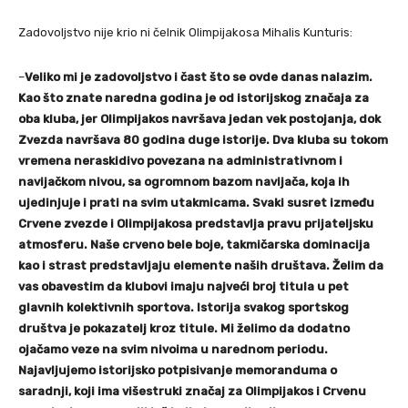
Zadovoljstvo nije krio ni čelnik Olimpijakosa Mihalis Kunturis:
–
Veliko mi je zadovoljstvo i čast što se ovde danas nalazim.
Kao što znate naredna godina je od istorijskog značaja za
oba kluba, jer Olimpijakos navršava jedan vek postojanja, dok
Zvezda navršava 80 godina duge istorije. Dva kluba su tokom
vremena neraskidivo povezana na administrativnom i
navijačkom nivou, sa ogromnom bazom navijača, koja ih
ujedinjuje i prati na svim utakmicama. Svaki susret između
Crvene zvezde i Olimpijakosa predstavlja pravu prijateljsku
atmosferu. Naše crveno bele boje, takmičarska dominacija
kao i strast predstavljaju elemente naših društava. Želim da
vas obavestim da klubovi imaju najveći broj titula u pet
glavnih kolektivnih sportova. Istorija svakog sportskog
društva je pokazatelj kroz titule. Mi želimo da dodatno
ojačamo veze na svim nivoima u narednom periodu.
Najavljujemo istorijsko potpisivanje memoranduma o
saradnji, koji ima višestruki značaj za Olimpijakos i Crvenu