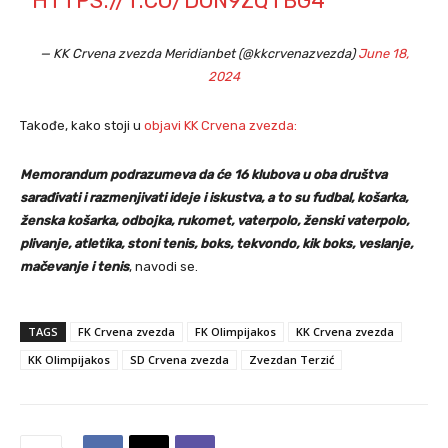
HTTPS://T.CO/DON9ZQTBG4
— KK Crvena zvezda Meridianbet (@kkcrvenazvezda)
June 18,
2024
Takođe, kako stoji u
objavi KK Crvena zvezda:
Memorandum podrazumeva da će 16 klubova u oba društva
sarađivati i razmenjivati ideje i iskustva, a to su fudbal, košarka,
ženska košarka, odbojka, rukomet, vaterpolo, ženski vaterpolo,
plivanje, atletika, stoni tenis, boks, tekvondo, kik boks, veslanje,
mačevanje i tenis
, navodi se.
TAGS
FK Crvena zvezda
FK Olimpijakos
KK Crvena zvezda
KK Olimpijakos
SD Crvena zvezda
Zvezdan Terzić