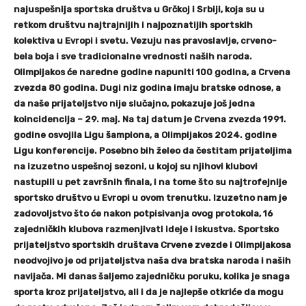
najuspešnija sportska društva u Grčkoj i Srbiji, koja su u
retkom društvu najtrajnijih i najpoznatijih sportskih
kolektiva u Evropi i svetu. Vezuju nas pravoslavlje, crveno-
bela boja i sve tradicionalne vrednosti naših naroda.
Olimpijakos će naredne godine napuniti 100 godina, a Crvena
zvezda 80 godina. Dugi niz godina imaju bratske odnose, a
da naše prijateljstvo nije slučajno, pokazuje još jedna
koincidencija – 29. maj. Na taj datum je Crvena zvezda 1991.
godine osvojila Ligu šampiona, a Olimpijakos 2024. godine
Ligu konferencije. Posebno bih želeo da čestitam prijateljima
na izuzetno uspešnoj sezoni, u kojoj su njihovi klubovi
nastupili u pet završnih finala, i na tome što su najtrofejnije
sportsko društvo u Evropi u ovom trenutku. Izuzetno nam je
zadovoljstvo što će nakon potpisivanja ovog protokola, 16
zajedničkih klubova razmenjivati ideje i iskustva. Sportsko
prijateljstvo sportskih društava Crvene zvezde i Olimpijakosa
neodvojivo je od prijateljstva naša dva bratska naroda i naših
navijača. Mi danas šaljemo zajedničku poruku, kolika je snaga
sporta kroz prijateljstvo, ali i da je najlepše otkriće da mogu