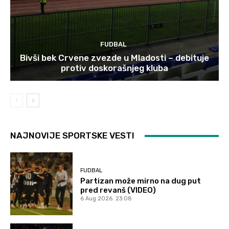
FUDBAL
Bivši bek Crvene zvezde u Mladosti – debituje
protiv doskorašnjeg kluba
NAJNOVIJE SPORTSKE VESTI
FUDBAL
Partizan može mirno na dug put
pred revanš (VIDEO)
6 Aug 2026. 23:08