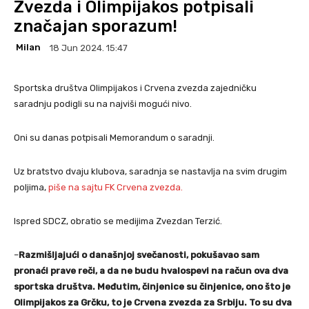
Zvezda i Olimpijakos potpisali
značajan sporazum!
Milan
18 Jun 2024. 15:47
Sportska društva Olimpijakos i Crvena zvezda zajedničku
saradnju podigli su na najviši mogući nivo.
Oni su danas potpisali Memorandum o saradnji.
Uz bratstvo dvaju klubova, saradnja se nastavlja na svim drugim
poljima,
piše na sajtu FK Crvena zvezda.
Ispred SDCZ, obratio se medijima Zvezdan Terzić.
–
Razmišljajući o današnjoj svečanosti, pokušavao sam
pronaći prave reči, a da ne budu hvalospevi na račun ova dva
sportska društva. Međutim, činjenice su činjenice, ono što je
Olimpijakos za Grčku, to je Crvena zvezda za Srbiju. To su dva