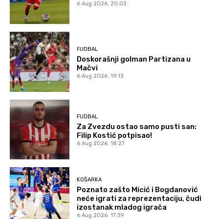
6 Aug 2026. 20:03
FUDBAL
Doskorašnji golman Partizana u
Mačvi
6 Aug 2026. 19:13
FUDBAL
Za Zvezdu ostao samo pusti san:
Filip Kostić potpisao!
6 Aug 2026. 18:27
KOŠARKA
Poznato zašto Micić i Bogdanović
neće igrati za reprezentaciju, čudi
izostanak mladog igrača
6 Aug 2026. 17:39