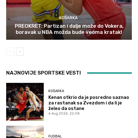
KOŠARKA
PREOKRET: Partizan i dalje može do Vokera,
boravak u NBA možda bude veoma kratak!
NAJNOVIJE SPORTSKE VESTI
KOŠARKA
Kenan otkrio da je posredno saznao
za rastanak sa Zvezdom i da li je
želeo da ostane
6 Aug 2026. 22:08
FUDBAL