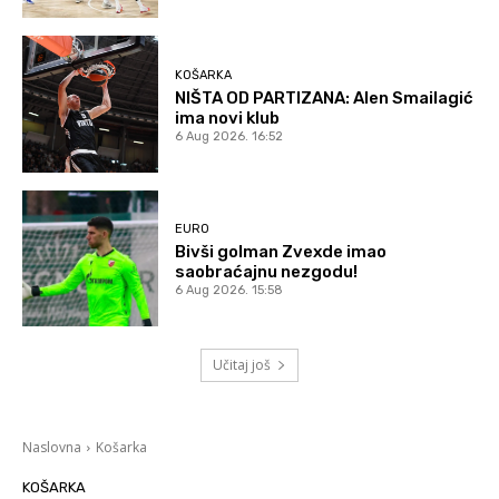
KOŠARKA
NIŠTA OD PARTIZANA: Alen Smailagić
ima novi klub
6 Aug 2026. 16:52
EURO
Bivši golman Zvexde imao
saobraćajnu nezgodu!
6 Aug 2026. 15:58
Učitaj još