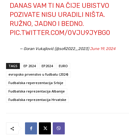
DANAS VAM TI NA ČIJE UBISTVO
POZIVATE NISU URADILI NIŠTA.
RUŽNO, JADNO I BEDNO.
PIC.TWITTER.COM/0VJU9JYBG0
— Goran Vukajlović (@sofi2022_2023)
June 19, 2024
TAGS
EP 2024
EP2024
EURO
evropsko prvenstvo u fudbalu (2024)
Fudbalska reperezentacija Srbije
Fudbalska reprezentacija Albanije
Fudbalska reprezentacija Hrvatske