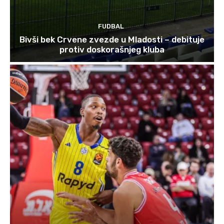
FUDBAL
Bivši bek Crvene zvezde u Mladosti – debituje
protiv doskorašnjeg kluba