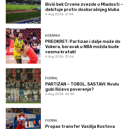
Bivši bek Crvene zvezde u Mladosti –
debituje protiv doskorašnjeg kluba
6 Aug 2026. 21:44
KOŠARKA
PREOKRET: Partizan i dalje može do
Vokera, boravak u NBA možda bude
veoma kratak!
6 Aug 2026. 21:06
FUDBAL
PARTIZAN – TOBOL, SASTAVI: Nvulu
gubi Ilićevo poverenje?
6 Aug 2026. 20:30
FUDBAL
Propao transfer Vasilija Kostova