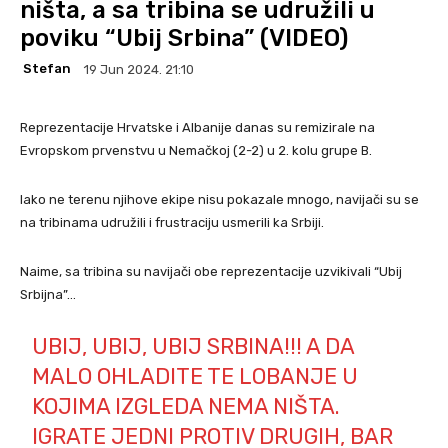
ništa, a sa tribina se udružili u
poviku “Ubij Srbina” (VIDEO)
Stefan
19 Jun 2024. 21:10
Reprezentacije Hrvatske i Albanije danas su remizirale na
Evropskom prvenstvu u Nemačkoj (2-2) u 2. kolu grupe B.
Iako ne terenu njihove ekipe nisu pokazale mnogo, navijači su se
na tribinama udružili i frustraciju usmerili ka Srbiji.
Naime, sa tribina su navijači obe reprezentacije uzvikivali “Ubij
Srbijna”…
UBIJ, UBIJ, UBIJ SRBINA!!! A DA
MALO OHLADITE TE LOBANJE U
KOJIMA IZGLEDA NEMA NIŠTA.
IGRATE JEDNI PROTIV DRUGIH, BAR