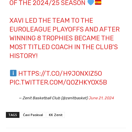
OF THE 2024/25 SEASON
XAVI LED THE TEAM TO THE
EUROLEAGUE PLAYOFFS AND AFTER
WINNING 8 TROPHIES BECAME THE
MOST TITLED COACH IN THE CLUB'S
HISTORY!
HTTPS://T.CO/H9JONXIZ5O
PIC.TWITTER.COM/QOZHKYOX5B
— Zenit Basketball Club (@zenitbasket)
June 21, 2024
TAGS
Ćavi Paskval
KK Zenit