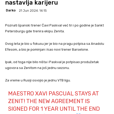
nastavlja karijeru
Darko
21 Jun 2024. 14:15
Poznati španski trener Ćavi Paskval već tri i po godine je Sankt
Petersburgu gde trenira ekipu Zenita.
Ovog leta je bio u fokusu jer je bio na pragu potpisa sa Anadolu
Efesom, a bio je pominjan i kao novi trener Barselone.
Ipak, od toga nije bilo ništa i Paskval je potpisao produžetak
ugovora sa Zenitom na još jednu sezonu.
Za vreme u Rusiji osvojio je jednu VTB ligu.
MAESTRO XAVI PASCUAL STAYS AT
ZENIT! THE NEW AGREEMENT IS
SIGNED FOR 1 YEAR UNTIL THE END