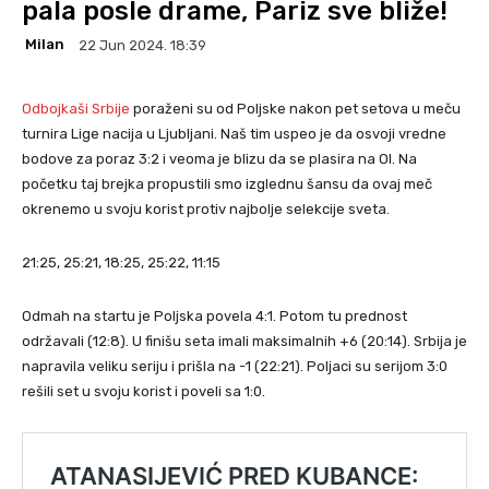
pala posle drame, Pariz sve bliže!
Milan
22 Jun 2024. 18:39
Odbojkaši Srbije
poraženi su od Poljske nakon pet setova u meču
turnira Lige nacija u Ljubljani. Naš tim uspeo je da osvoji vredne
bodove za poraz 3:2 i veoma je blizu da se plasira na OI. Na
početku taj brejka propustili smo izglednu šansu da ovaj meč
okrenemo u svoju korist protiv najbolje selekcije sveta.
21:25, 25:21, 18:25, 25:22, 11:15
Odmah na startu je Poljska povela 4:1. Potom tu prednost
održavali (12:8). U finišu seta imali maksimalnih +6 (20:14). Srbija je
napravila veliku seriju i prišla na -1 (22:21). Poljaci su serijom 3:0
rešili set u svoju korist i poveli sa 1:0.