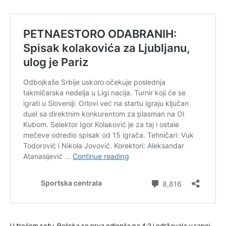
U trećem setu, Poljska se prva odlepila na 4:2 i održavala u ranoj