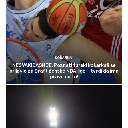
KOŠARKA
NESVAKIDAŠNJE: Poznati turski košarkaš se
prijavio za Draft ženske NBA lige – tvrdi da ima
prava na to!