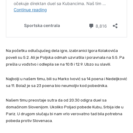
Na početku odlučujućeg dela igre, izabranici Igora Kolakovića
poveli su 5:2. Ali je Poljska odmah uzvratila i poravnala na 5:5. Pa
prešla u vođstvo i odlepila se na 10:8 i 12:9. Ubzo su slavili.
Najbolji u našem timu, bili su Marko Ivović sa 14 poena i Nedeljković
sa 11. Bolaž je sa 23 poena bio neumoljiv kod pobednika.
Našem timu preostaje sutra da od 20:30 odigra duel sa
domaćinom Slovenijom. Ukoliko Poljaci pobede Kubu, Srbija ide u
Pariz. U drugom slučaju bi nam vrlo verovatno tad bila potrebna
pobeda protiv Slovenaca.