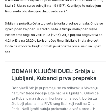
fazi +3. Ubrzo su se odvojili na +8 (15:7). Kasnije je to najboljem
timu sveta bilo dovoljno da povedu sa 2:1.
Srbija na početku četvrtog seta je jurila prednost rivala. Onda se
igralo poen za poen. U sredini seta je Srbija imala poen viška.
Potom smo stigli na velikih +3 (19:16). Ali je poljska odgovorila sa
4:2 i prišla na 21:20 u korist našeg tima. Srbija je imala dve set
lopte da izbori taj brejk. Odmah je iskoristila prvu i ušlo se u peti
set.