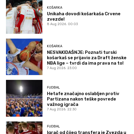
KOŠARKA
Unikaha dovodi košarkaša Crvene
zvezde!
8 Aug 2026. 00:03
KOŠARKA
NESVAKIDAŠNJE: Poznati turski
košarkaš se prijavio za Draft ženske
NBA lige – tvrdi da ima prava na to!
7 Aug 2026. 23:00
FUDBAL
Hetafe značajno oslabljen protiv
Partizana nakon teške povrede
važnog igrača
7 Aug 2026. 22:30
FUDBAL
Igrač od čijeg transfera je Zvezda u