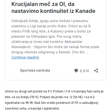
Orlovi su drugi set počeli sa 3:1. Potom i 7:4. U kasnijoj fazi seta je
bilo +6 za Srbiju (15:9). Poljaci da priđu na -2 (16:14). I sa 4:2
izjednače na 18:18. Naš tim vratio prednost 21:19 u uzbudljivoj
završnici seta, a kasnije i izjednačio.