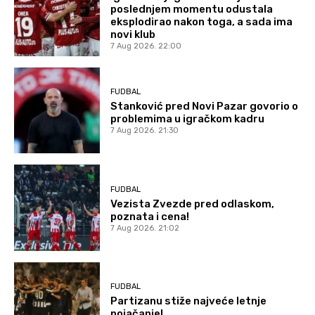
poslednjem momentu odustala
eksplodirao nakon toga, a sada ima
novi klub
7 Aug 2026. 22:00
FUDBAL
Stanković pred Novi Pazar govorio o
problemima u igračkom kadru
7 Aug 2026. 21:30
FUDBAL
Vezista Zvezde pred odlaskom,
poznata i cena!
7 Aug 2026. 21:02
FUDBAL
Partizanu stiže najveće letnje
pojačanje!