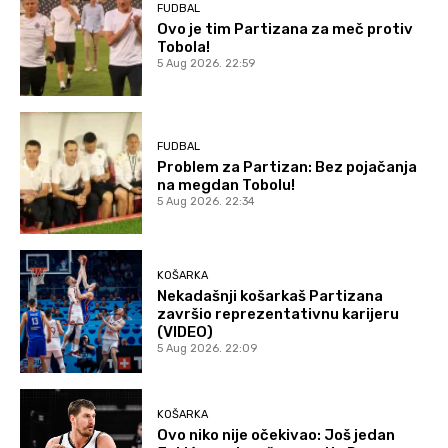
FUDBAL
Ovo je tim Partizana za meč protiv
Tobola!
5 Aug 2026. 22:59
FUDBAL
Problem za Partizan: Bez pojačanja
na megdan Tobolu!
5 Aug 2026. 22:34
KOŠARKA
Nekadašnji košarkaš Partizana
završio reprezentativnu karijeru
(VIDEO)
5 Aug 2026. 22:09
KOŠARKA
Ovo niko nije očekivao: Još jedan