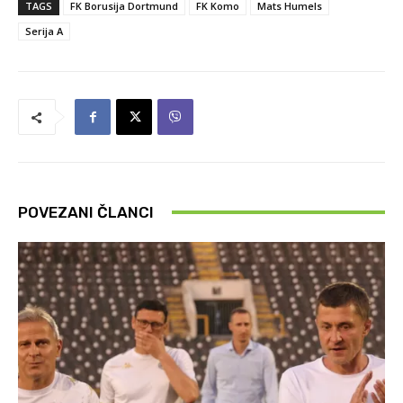
TAGS
FK Borusija Dortmund
FK Komo
Mats Humels
Serija A
POVEZANI ČLANCI