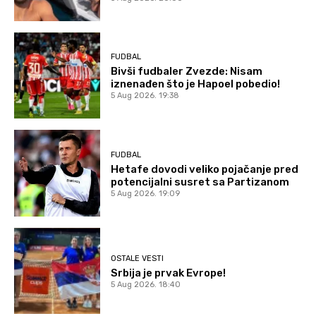
FUDBAL
Bivši fudbaler Zvezde: Nisam
iznenađen što je Hapoel pobedio!
5 Aug 2026. 19:38
FUDBAL
Hetafe dovodi veliko pojačanje pred
potencijalni susret sa Partizanom
5 Aug 2026. 19:09
OSTALE VESTI
Srbija je prvak Evrope!
5 Aug 2026. 18:40