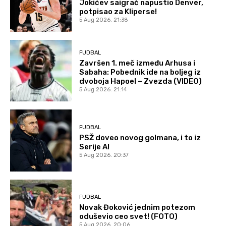
Jokićev saigrač napustio Denver,
potpisao za Kliperse!
5 Aug 2026. 21:38
FUDBAL
Završen 1. meč između Arhusa i
Sabaha: Pobednik ide na boljeg iz
dvoboja Hapoel – Zvezda (VIDEO)
5 Aug 2026. 21:14
FUDBAL
PSŽ doveo novog golmana, i to iz
Serije A!
5 Aug 2026. 20:37
FUDBAL
Novak Đoković jednim potezom
oduševio ceo svet! (FOTO)
5 Aug 2026. 20:06