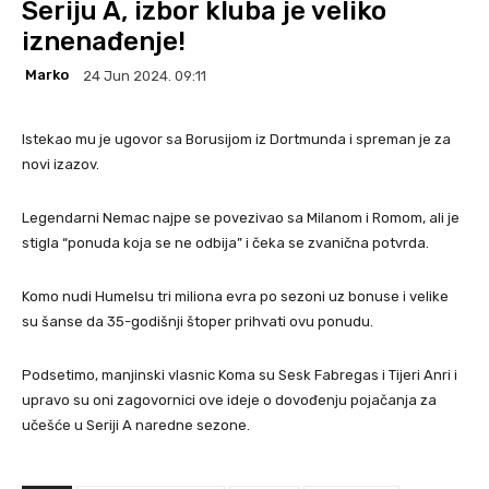
Seriju A, izbor kluba je veliko
iznenađenje!
Marko
24 Jun 2024. 09:11
Istekao mu je ugovor sa Borusijom iz Dortmunda i spreman je za
novi izazov.
Legendarni Nemac najpe se povezivao sa Milanom i Romom, ali je
stigla “ponuda koja se ne odbija” i čeka se zvanična potvrda.
Komo nudi Humelsu tri miliona evra po sezoni uz bonuse i velike
su šanse da 35-godišnji štoper prihvati ovu ponudu.
Podsetimo, manjinski vlasnic Koma su Sesk Fabregas i Tijeri Anri i
upravo su oni zagovornici ove ideje o dovođenju pojačanja za
učešće u Seriji A naredne sezone.