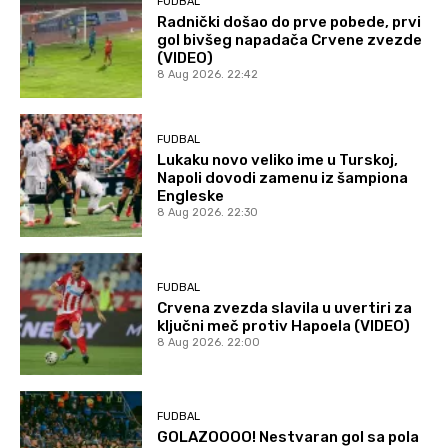
FUDBAL
Radnički došao do prve pobede, prvi
gol bivšeg napadača Crvene zvezde
(VIDEO)
8 Aug 2026. 22:42
FUDBAL
Lukaku novo veliko ime u Turskoj,
Napoli dovodi zamenu iz šampiona
Engleske
8 Aug 2026. 22:30
FUDBAL
Crvena zvezda slavila u uvertiri za
ključni meč protiv Hapoela (VIDEO)
8 Aug 2026. 22:00
FUDBAL
GOLAZOOOO! Nestvaran gol sa pola