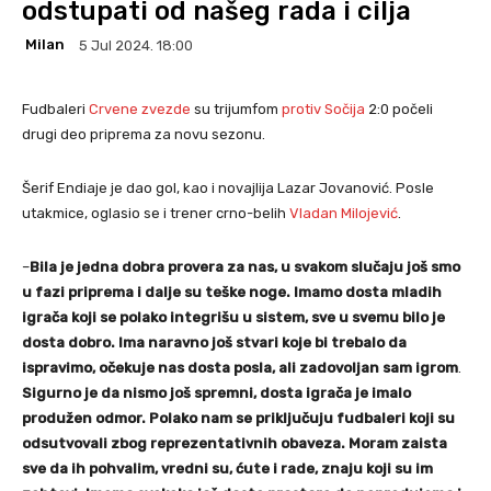
odstupati od našeg rada i cilja
Milan
5 Jul 2024. 18:00
Fudbaleri
Crvene zvezde
su trijumfom
protiv Sočija
2:0 počeli
drugi deo priprema za novu sezonu.
Šerif Endiaje je dao gol, kao i novajlija Lazar Jovanović. Posle
utakmice, oglasio se i trener crno-belih
Vladan Milojević
.
–
Bila je jedna dobra provera za nas, u svakom slučaju još smo
u fazi priprema i dalje su teške noge. Imamo dosta mladih
igrača koji se polako integrišu u sistem, sve u svemu bilo je
dosta dobro. Ima naravno još stvari koje bi trebalo da
ispravimo, očekuje nas dosta posla, ali zadovoljan sam igrom
.
Sigurno je da nismo još spremni, dosta igrača je imalo
produžen odmor. Polako nam se priključuju fudbaleri koji su
odsutvovali zbog reprezentativnih obaveza. Moram zaista
sve da ih pohvalim, vredni su, ćute i rade, znaju koji su im