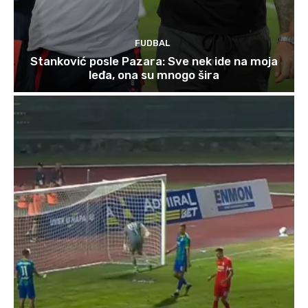
FUDBAL
Stanković posle Pazara: Sve nek ide na moja
leđa, ona su mnogo šira