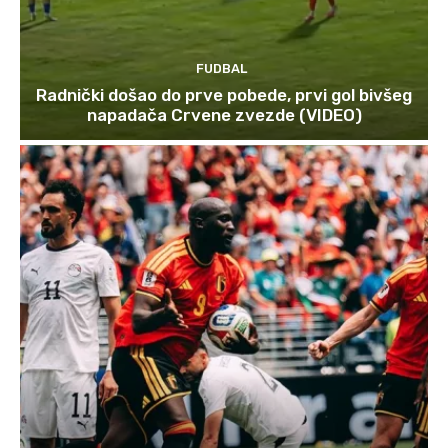
FUDBAL
Radnički došao do prve pobede, prvi gol bivšeg
napadača Crvene zvezde (VIDEO)