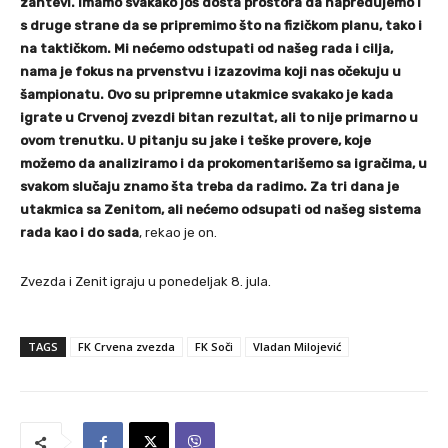
zahtevi. Imamo svakako još dosta prostora da napredujemo i
s druge strane da se pripremimo što na fizičkom planu, tako i
na taktičkom.
Mi nećemo odstupati od našeg rada i cilja,
nama je fokus na prvenstvu i izazovima koji nas očekuju u
šampionatu. Ovo su pripremne utakmice svakako je kada
igrate u Crvenoj zvezdi bitan rezultat, ali to nije primarno u
ovom trenutku. U pitanju su jake i teške provere, koje
možemo da analiziramo i da prokomentarišemo sa igračima, u
svakom slučaju znamo šta treba da radimo. Za tri dana je
utakmica sa Zenitom, ali nećemo odsupati od našeg sistema
rada kao i do sada
, rekao je on.
Zvezda i Zenit igraju u ponedeljak 8. jula.
TAGS
FK Crvena zvezda
FK Soči
Vladan Milojević