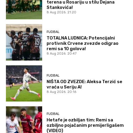
terena u Rosariju u stilu Dejana
Stankovića!
8 Aug 2026. 21:20
FUDBAL
TOTALNA LUDNICA: Potencijalni
protivnik Crvene zvezde odigrao
remi sa 10 golova!
8 Aug 2026. 20:47
FUDBAL
NIŠTA OD ZVEZDE: Aleksa Terzić se
vraća u Seriju A!
8 Aug 2026. 20:16
FUDBAL
Hetafe je ozbiljan tim: Remi sa
ozbiljno pojačanim premijerligašem
(VIDEO)