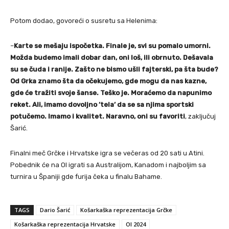
Potom dodao, govoreći o susretu sa Helenima:
–
Karte se mešaju ispočetka. Finale je, svi su pomalo umorni.
Možda budemo imali dobar dan, oni loš, ili obrnuto. Dešavala
su se čuda i ranije. Zašto ne bismo ušli fajterski, pa šta bude?
Od Grka znamo šta da očekujemo, gde mogu da nas kazne,
gde će tražiti svoje šanse.
Teško je. Moraćemo da napunimo
reket. Ali, imamo dovoljno ’tela’ da se sa njima sportski
potučemo. Imamo i kvalitet. Naravno, oni su favoriti
, zaključuj
Šarić.
Finalni meč Grčke i Hrvatske igra se večeras od 20 sati u Atini.
Pobednik će na OI igrati sa Australijom, Kanadom i najboljim sa
turnira u Španiji gde furija čeka u finalu Bahame.
TAGS
Dario Šarić
Košarkaška reprezentacija Grčke
Košarkaška reprezentacija Hrvatske
OI 2024