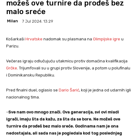
možeš ove turnire da prođeš bez
malo sreće
Milan
7 Jul 2024. 13:29
Košarkaši
Hrvatske
nadomak su plasmana na
Olimpijske igre
u
Parizu.
Večeras igraju odlučujuću utakmicu protiv domaćina kvalifikacija
Grčke
. Trijumfovali su u grupi protiv Slovenije, a potom u polufinalu
i Dominikansku Republiku.
Pred finalni duel, oglasio se
Dario Šarić
, koji je jedna od udarnih igli
nacionalnog tima.
–
Sve nam ovo mnogo znači. Ova generacija, svi ovi mladi
igrači, imaju šta da kažu, za šta da se bore. Ne možeš ove
turnire da prođeš bez malo sreće. Godinama nam je ona
nedostajala, ali sada nas je pogledala kod tog poslednjeg