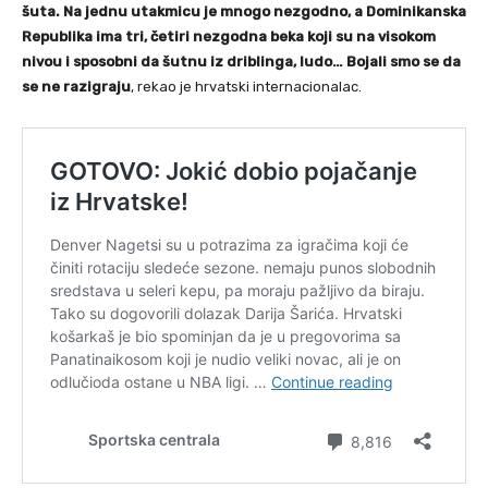
šuta. Na jednu utakmicu je mnogo nezgodno, a Dominikanska
Republika ima tri, četiri nezgodna beka koji su na visokom
nivou i sposobni da šutnu iz driblinga, ludo… Bojali smo se da
se ne razigraju
, rekao je hrvatski internacionalac.