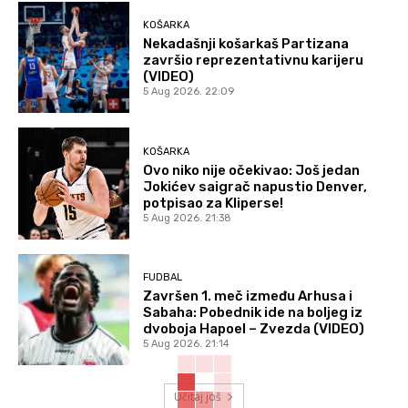
KOŠARKA
Nekadašnji košarkaš Partizana
završio reprezentativnu karijeru
(VIDEO)
5 Aug 2026. 22:09
KOŠARKA
Ovo niko nije očekivao: Još jedan
Jokićev saigrač napustio Denver,
potpisao za Kliperse!
5 Aug 2026. 21:38
FUDBAL
Završen 1. meč između Arhusa i
Sabaha: Pobednik ide na boljeg iz
dvoboja Hapoel – Zvezda (VIDEO)
5 Aug 2026. 21:14
Učitaj još