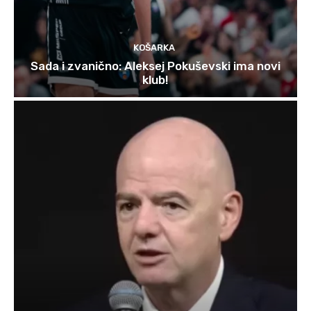
KOŠARKA
Sada i zvanično: Aleksej Pokuševski ima novi
klub!