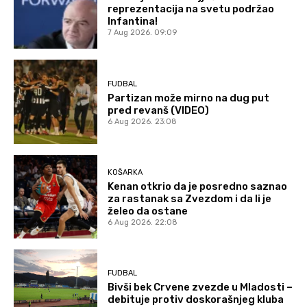
reprezentacija na svetu podržao
Infantina!
7 Aug 2026. 09:09
FUDBAL
Partizan može mirno na dug put
pred revanš (VIDEO)
6 Aug 2026. 23:08
KOŠARKA
Kenan otkrio da je posredno saznao
za rastanak sa Zvezdom i da li je
želeo da ostane
6 Aug 2026. 22:08
FUDBAL
Bivši bek Crvene zvezde u Mladosti –
debituje protiv doskorašnjeg kluba