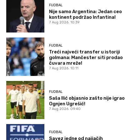
FUDBAL
Nije samo Argentina: Jedan ceo
kontinent podržao Infantina!
7 Aug 2026. 10:39
FUDBAL
Treći najveći transfer u istoriji
golmana: Mančester siti prodao
čuvara mreže!
7 Aug 2026. 10:11
FUDBAL
Saša Ilić objasnio zašto nije igrao
Ognjen Ugrešić!
7 Aug 2026. 09:40
FUDBAL
Savez jedne od najjačih