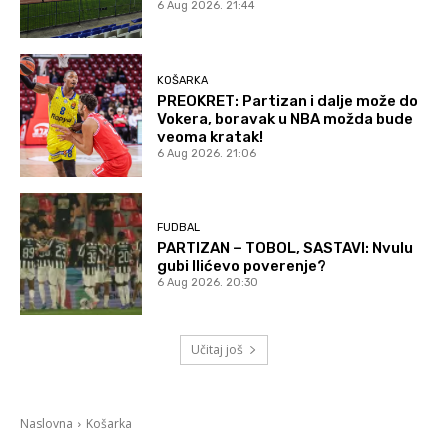
6 Aug 2026. 21:44
KOŠARKA
PREOKRET: Partizan i dalje može do
Vokera, boravak u NBA možda bude
veoma kratak!
6 Aug 2026. 21:06
FUDBAL
PARTIZAN – TOBOL, SASTAVI: Nvulu
gubi Ilićevo poverenje?
6 Aug 2026. 20:30
Učitaj još