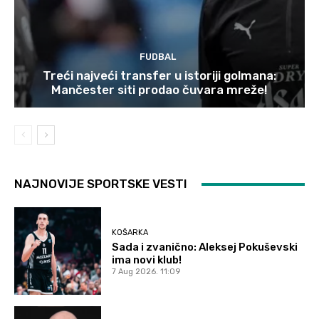
FUDBAL
Treći najveći transfer u istoriji golmana:
Mančester siti prodao čuvara mreže!
NAJNOVIJE SPORTSKE VESTI
KOŠARKA
Sada i zvanično: Aleksej Pokuševski
ima novi klub!
7 Aug 2026. 11:09