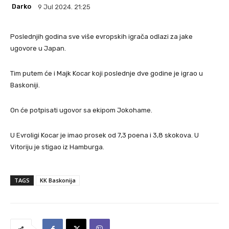
Darko
9 Jul 2024. 21:25
Poslednjih godina sve više evropskih igrača odlazi za jake
ugovore u Japan.
Tim putem će i Majk Kocar koji poslednje dve godine je igrao u
Baskoniji.
On će potpisati ugovor sa ekipom Jokohame.
U Evroligi Kocar je imao prosek od 7,3 poena i 3,8 skokova. U
Vitoriju je stigao iz Hamburga.
TAGS
KK Baskonija