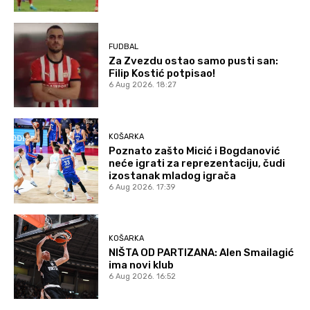
FUDBAL
Za Zvezdu ostao samo pusti san:
Filip Kostić potpisao!
6 Aug 2026. 18:27
KOŠARKA
Poznato zašto Micić i Bogdanović
neće igrati za reprezentaciju, čudi
izostanak mladog igrača
6 Aug 2026. 17:39
KOŠARKA
NIŠTA OD PARTIZANA: Alen Smailagić
ima novi klub
6 Aug 2026. 16:52