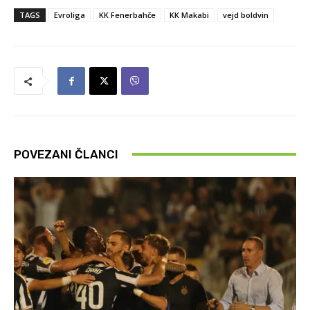
TAGS
Evroliga
KK Fenerbahče
KK Makabi
vejd boldvin
POVEZANI ČLANCI