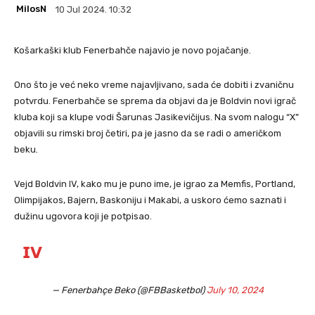
MilosN
10 Jul 2024. 10:32
Košarkaški klub Fenerbahče najavio je novo pojačanje.
Ono što je već neko vreme najavljivano, sada će dobiti i zvaničnu
potvrdu. Fenerbahče se sprema da objavi da je Boldvin novi igrač
kluba koji sa klupe vodi Šarunas Jasikevičijus. Na svom nalogu “X”
objavili su rimski broj četiri, pa je jasno da se radi o američkom
beku.
Vejd Boldvin IV, kako mu je puno ime, je igrao za Memfis, Portland,
Olimpijakos, Bajern, Baskoniju i Makabi, a uskoro ćemo saznati i
dužinu ugovora koji je potpisao.
𝗜𝗩
— Fenerbahçe Beko (@FBBasketbol)
July 10, 2024