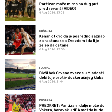
Partizan može mirno na dug put
pred revanš (VIDEO)
6 Aug 2026. 23:08
KOŠARKA
Kenan otkrio da je posredno saznao
za rastanak sa Zvezdom i da li je
želeo da ostane
6 Aug 2026. 22:08
FUDBAL
Bivši bek Crvene zvezde u Mladosti –
debituje protiv doskorašnjeg kluba
6 Aug 2026. 21:44
KOŠARKA
PREOKRET: Partizan i dalje može do
Vokera, boravak u NBA možda bude