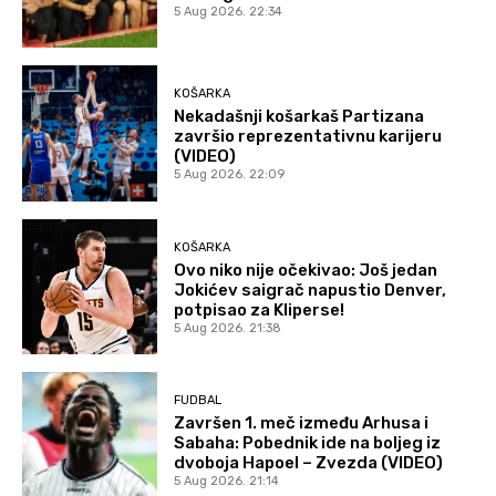
5 Aug 2026. 22:34
KOŠARKA
Nekadašnji košarkaš Partizana
završio reprezentativnu karijeru
(VIDEO)
5 Aug 2026. 22:09
KOŠARKA
Ovo niko nije očekivao: Još jedan
Jokićev saigrač napustio Denver,
potpisao za Kliperse!
5 Aug 2026. 21:38
FUDBAL
Završen 1. meč između Arhusa i
Sabaha: Pobednik ide na boljeg iz
dvoboja Hapoel – Zvezda (VIDEO)
5 Aug 2026. 21:14