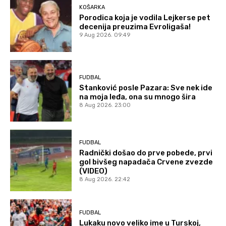
KOŠARKA
Porodica koja je vodila Lejkerse pet
decenija preuzima Evroligaša!
9 Aug 2026. 09:49
FUDBAL
Stanković posle Pazara: Sve nek ide
na moja leđa, ona su mnogo šira
8 Aug 2026. 23:00
FUDBAL
Radnički došao do prve pobede, prvi
gol bivšeg napadača Crvene zvezde
(VIDEO)
8 Aug 2026. 22:42
FUDBAL
Lukaku novo veliko ime u Turskoj,