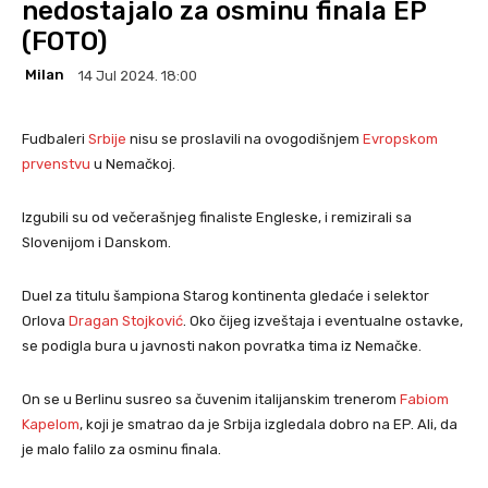
nedostajalo za osminu finala EP
(FOTO)
Milan
14 Jul 2024. 18:00
Fudbaleri
Srbije
nisu se proslavili na ovogodišnjem
Evropskom
p
r
venstvu
u Nemačkoj.
Izgubili su od večerašnjeg finaliste Engleske, i remizirali sa
Slovenijom i Danskom.
Duel za titulu šampiona Starog kontinenta gledaće i selektor
Orlova
Dragan Stojković
. Oko čijeg izveštaja i eventualne ostavke,
se podigla bura u javnosti nakon povratka tima iz Nemačke.
On se u Berlinu susreo sa čuvenim italijanskim trenerom
Fabiom
Kapelom
, koji je smatrao da je Srbija izgledala dobro na EP. Ali, da
je malo falilo za osminu finala.