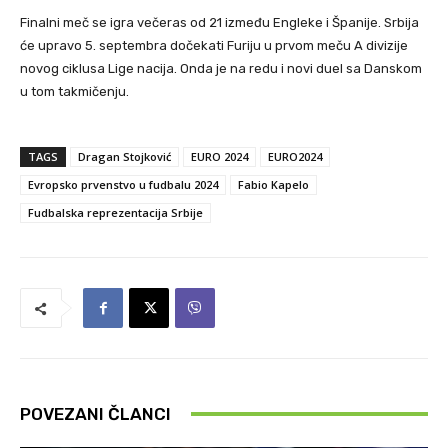
Finalni meč se igra večeras od 21 između Engleke i Španije. Srbija
će upravo 5. septembra dočekati Furiju u prvom meču A divizije
novog ciklusa Lige nacija. Onda je na redu i novi duel sa Danskom
u tom takmičenju.
TAGS
Dragan Stojković
EURO 2024
EURO2024
Evropsko prvenstvo u fudbalu 2024
Fabio Kapelo
Fudbalska reprezentacija Srbije
POVEZANI ČLANCI