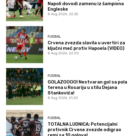
Napoli dovodi zamenu iz šampiona
Engleske
8 Aug 2026. 22:30
FUDBAL
Crvena zvezda slavila u uvertiri za
ključni meč protiv Hapoela (VIDEO)
8 Aug 2026. 22:00
FUDBAL
GOLAZOOOO! Nestvaran gol sa pola
terena u Rosariju u stilu Dejana
Stankovića!
8 Aug 2026. 21:20
FUDBAL
TOTALNA LUDNICA: Potencijalni
protivnik Crvene zvezde odigrao
remi sa 10 golova!