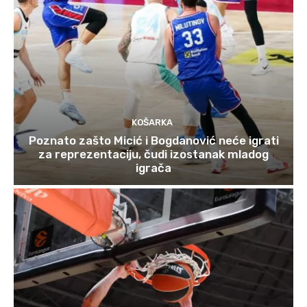
KOŠARKA
Poznato zašto Micić i Bogdanović neće igrati
za reprezentaciju, čudi izostanak mladog
igrača