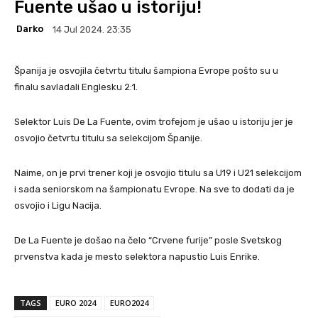
Fuente ušao u istoriju!
Darko
14 Jul 2024. 23:35
Španija je osvojila četvrtu titulu šampiona Evrope pošto su u
finalu savladali Englesku 2:1.
Selektor Luis De La Fuente, ovim trofejom je ušao u istoriju jer je
osvojio četvrtu titulu sa selekcijom Španije.
Naime, on je prvi trener koji je osvojio titulu sa U19 i U21 selekcijom
i sada seniorskom na šampionatu Evrope. Na sve to dodati da je
osvojio i Ligu Nacija.
De La Fuente je došao na čelo “Crvene furije” posle Svetskog
prvenstva kada je mesto selektora napustio Luis Enrike.
TAGS
EURO 2024
EURO2024