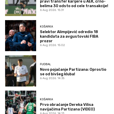
pravi transfer karijere u AEK, crno-
belima 30 odsto od cele transakcije!
6 Aug 2026. 15:31
KOŠARKA
Selektor Alimpijević odredio 18
kandidata za avgustovski FIBA
prozor
6 Aug 2026. 15:02
FUDBAL
Novo pojačanje Partizana: Oprostio
se od bivšeg kluba!
6 Aug 2026. 14:35
KOŠARKA
Prvo obraćanje Dereka Vilisa
navijačima Partizana (VIDEO)
6 Aug 2026. 14:13