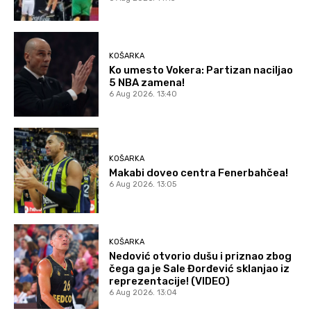
KOŠARKA
Ko umesto Vokera: Partizan naciljao
5 NBA zamena!
6 Aug 2026. 13:40
KOŠARKA
Makabi doveo centra Fenerbahčea!
6 Aug 2026. 13:05
KOŠARKA
Nedović otvorio dušu i priznao zbog
čega ga je Sale Đorđević sklanjao iz
reprezentacije! (VIDEO)
6 Aug 2026. 13:04