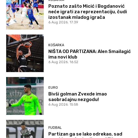
Poznato zašto Micić i Bogdanović
neće igrati za reprezentaciju, čudi
izostanak mladog igrača
6 Aug 2026. 17:39
KOŠARKA
NIŠTA OD PARTIZANA: Alen Smailagić
ima novi klub
6 Aug 2026. 16:52
EURO
Bivši golman Zvexde imao
saobraćajnu nezgodu!
6 Aug 2026. 15:58
FUDBAL
Partizan ga se lako odrekao, sad