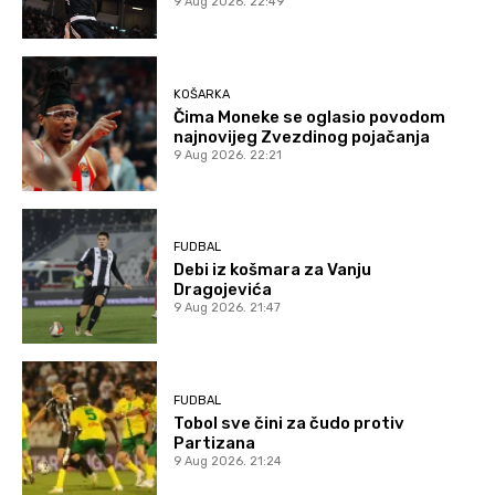
9 Aug 2026. 22:49
KOŠARKA
Čima Moneke se oglasio povodom
najnovijeg Zvezdinog pojačanja
9 Aug 2026. 22:21
FUDBAL
Debi iz košmara za Vanju
Dragojevića
9 Aug 2026. 21:47
FUDBAL
Tobol sve čini za čudo protiv
Partizana
9 Aug 2026. 21:24