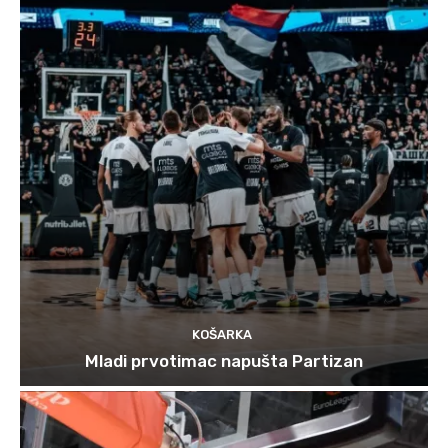
KOŠARKA
Mladi prvotimac napušta Partizan