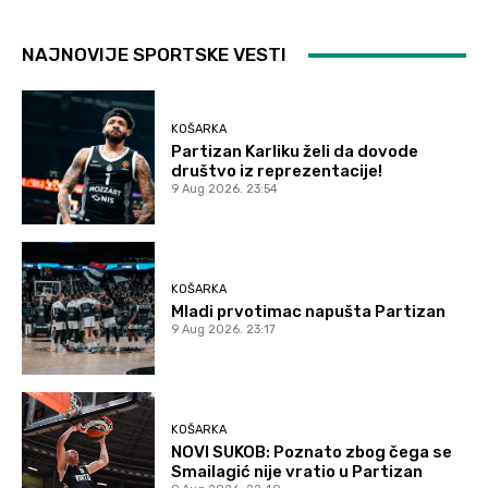
NAJNOVIJE SPORTSKE VESTI
KOŠARKA
Partizan Karliku želi da dovode
društvo iz reprezentacije!
9 Aug 2026. 23:54
KOŠARKA
Mladi prvotimac napušta Partizan
9 Aug 2026. 23:17
KOŠARKA
NOVI SUKOB: Poznato zbog čega se
Smailagić nije vratio u Partizan