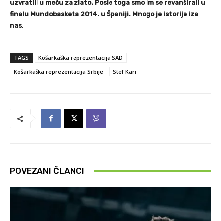
uzvratili u meču za zlato. Posle toga smo im se revanširali u
finalu Mundobasketa 2014. u Španiji. Mnogo je istorije iza
nas
.
TAGS
Košarkaška reprezentacija SAD
Košarkaška reprezentacija Srbije
Stef Kari
POVEZANI ČLANCI