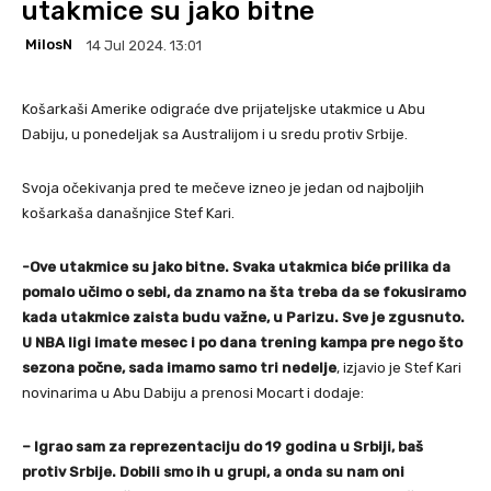
utakmice su jako bitne
MilosN
14 Jul 2024. 13:01
Košarkaši Amerike odigraće dve prijateljske utakmice u Abu
Dabiju, u ponedeljak sa Australijom i u sredu protiv Srbije.
Svoja očekivanja pred te mečeve izneo je jedan od najboljih
košarkaša današnjice Stef Kari.
-Ove utakmice su jako bitne. Svaka utakmica biće prilika da
pomalo učimo o sebi, da znamo na šta treba da se fokusiramo
kada utakmice zaista budu važne, u Parizu. Sve je zgusnuto.
U NBA ligi imate mesec i po dana trening kampa pre nego što
sezona počne, sada imamo samo tri nedelje
, izjavio je Stef Kari
novinarima u Abu Dabiju a prenosi Mocart i dodaje:
– Igrao sam za reprezentaciju do 19 godina u Srbiji, baš
protiv Srbije. Dobili smo ih u grupi, a onda su nam oni