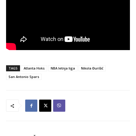
TAGS
Atlanta Hoks
NBA letnja liga
Nikola Đurišić
San Antonio Spars