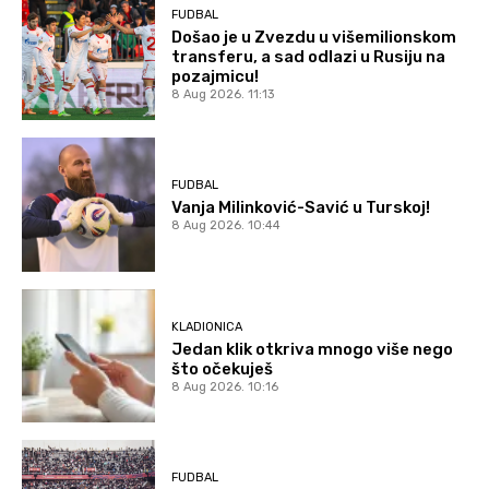
FUDBAL
Došao je u Zvezdu u višemilionskom
transferu, a sad odlazi u Rusiju na
pozajmicu!
8 Aug 2026. 11:13
FUDBAL
Vanja Milinković-Savić u Turskoj!
8 Aug 2026. 10:44
KLADIONICA
Jedan klik otkriva mnogo više nego
što očekuješ
8 Aug 2026. 10:16
FUDBAL