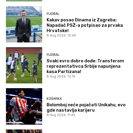
FUDBAL
Kakav posao Dinama iz Zagreba:
Napadač PSŽ-a potpisao za prvaka
Hrvatske!
8 Aug 2026. 12:44
FUDBAL
Svaki evro dobro dođe: Transferom
reprezentativca Srbije napunjena
kasa Partizana!
8 Aug 2026. 12:15
KOŠARKA
Bolomboj neće pojačati Unikahu, evo
gde nastavlja karijeru
8 Aug 2026. 11:45