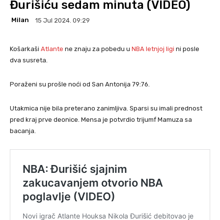
Đurišiću sedam minuta (VIDEO)
Milan
15 Jul 2024. 09:29
Košarkaši
Atlante
ne znaju za pobedu u
NBA letnjoj ligi
ni posle
dva susreta.
Poraženi su prošle noći od San Antonija 79:76.
Utakmica nije bila preterano zanimljiva. Sparsi su imali prednost
pred kraj prve deonice. Mensa je potvrdio trijumf Mamuza sa
bacanja.