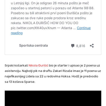
Srpski košarkaš
Nikola Đurišić
bio je starter i upisao je 2 poena uz
asistenciju. Najbolji pik na draftu Zakari Rizaše imao je 11 poena uz
najefikasnijeg Lidela sa 22 u redovima Hoksa. Hodž je predvodio
sa 13 koševa Sparse.