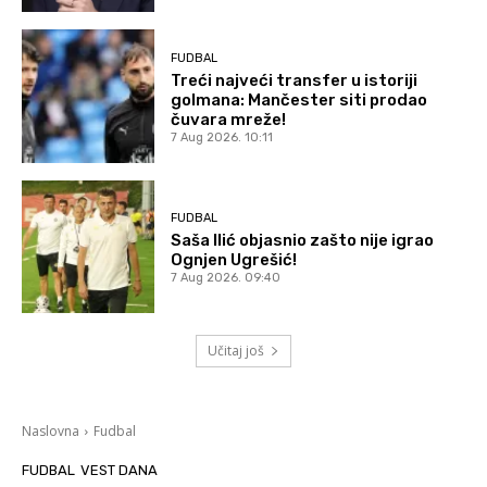
FUDBAL
Treći najveći transfer u istoriji
golmana: Mančester siti prodao
čuvara mreže!
7 Aug 2026. 10:11
FUDBAL
Saša Ilić objasnio zašto nije igrao
Ognjen Ugrešić!
7 Aug 2026. 09:40
Učitaj još