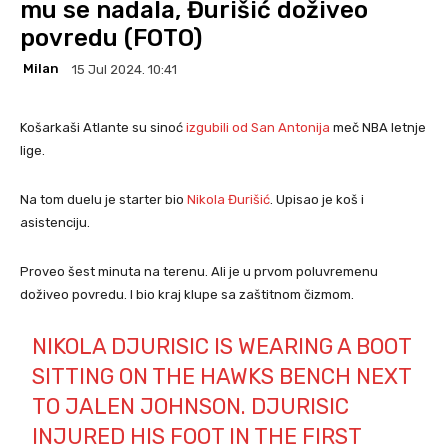
mu se nadala, Đurišić doživeo
povredu (FOTO)
Milan
15 Jul 2024. 10:41
Košarkaši Atlante su sinoć
izgubili od San Antonija
meč NBA letnje
lige.
Na tom duelu je starter bio
Nikola Đurišić
. Upisao je koš i
asistenciju.
Proveo šest minuta na terenu. Ali je u prvom poluvremenu
doživeo povredu. I bio kraj klupe sa zaštitnom čizmom.
NIKOLA DJURISIC IS WEARING A BOOT
SITTING ON THE HAWKS BENCH NEXT
TO JALEN JOHNSON. DJURISIC
INJURED HIS FOOT IN THE FIRST