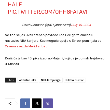
HALF.
PIC.TWITTER.COM/QHH8FATAVI
— Caleb Johnson (@ATLjohnson18)
July 15, 2024
Ne zna se još uvek stepen povrede i da li će ga to omesti u
nastavku NBA karijere. Kao moguća opcija u Evropi pominjala se
Crvena zvezda Meridianbet
.
Đurišića je kao 43. pika izabrao Majami, koji ga je odmah trejdovao
u Atlantu.
TAGS
Atlanta Hoks
NBA letnja liga
Nikola Đurišić