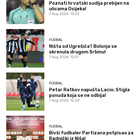
Poznati hrvatski sudija prebijen na
ulicama Osijeka!
7 Aug 2026. 13:29
FUDBAL
Ništa od Ugrešića? Bolonja se
okrenula drugom Srbinu!
7 Aug 2026. 12:57
FUDBAL
Petar Ratkov napušta Lacio: Stigla
ponuda koja se ne odbija!
7 Aug 2026. 12:29
FUDBAL
Bivši fudbaler Partizana potpisao za
Radnički iz Niša!