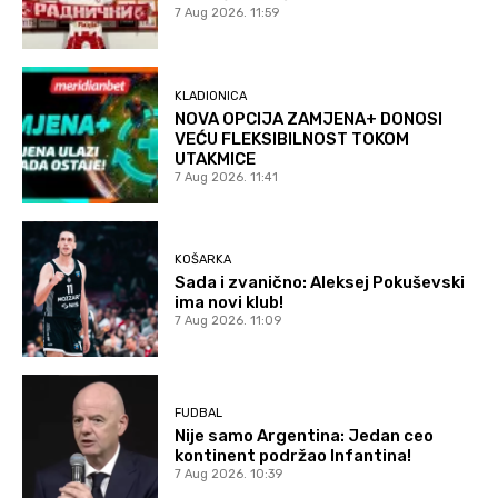
7 Aug 2026. 11:59
KLADIONICA
NOVA OPCIJA ZAMJENA+ DONOSI
VEĆU FLEKSIBILNOST TOKOM
UTAKMICE
7 Aug 2026. 11:41
KOŠARKA
Sada i zvanično: Aleksej Pokuševski
ima novi klub!
7 Aug 2026. 11:09
FUDBAL
Nije samo Argentina: Jedan ceo
kontinent podržao Infantina!
7 Aug 2026. 10:39