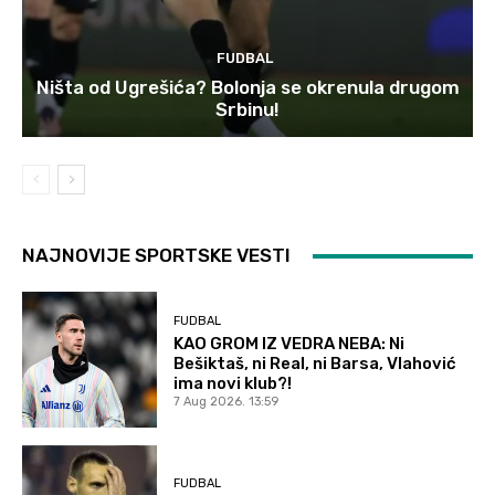
FUDBAL
Ništa od Ugrešića? Bolonja se okrenula drugom
Srbinu!
NAJNOVIJE SPORTSKE VESTI
FUDBAL
KAO GROM IZ VEDRA NEBA: Ni
Bešiktaš, ni Real, ni Barsa, Vlahović
ima novi klub?!
7 Aug 2026. 13:59
FUDBAL