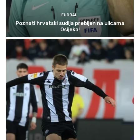
FUDBAL
Poznati hrvatski sudija prebijen na ulicama
Osijeka!