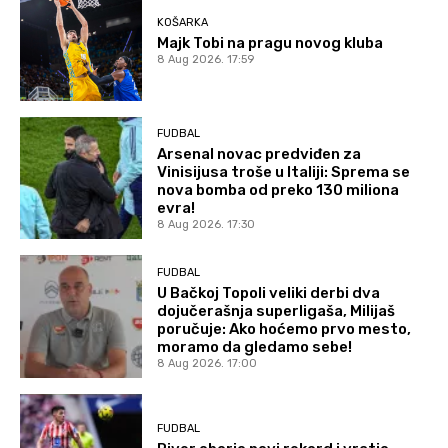
KOŠARKA
Majk Tobi na pragu novog kluba
8 Aug 2026. 17:59
FUDBAL
Arsenal novac predviđen za
Vinisijusa troše u Italiji: Sprema se
nova bomba od preko 130 miliona
evra!
8 Aug 2026. 17:30
FUDBAL
U Bačkoj Topoli veliki derbi dva
dojučerašnja superligaša, Milijaš
poručuje: Ako hoćemo prvo mesto,
moramo da gledamo sebe!
8 Aug 2026. 17:00
FUDBAL