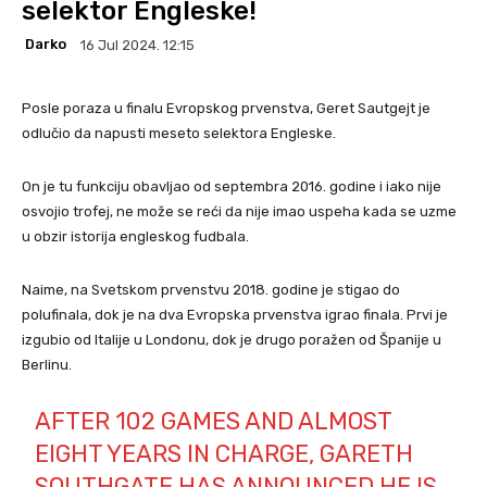
selektor Engleske!
Darko
16 Jul 2024. 12:15
Posle poraza u finalu Evropskog prvenstva, Geret Sautgejt je
odlučio da napusti meseto selektora Engleske.
On je tu funkciju obavljao od septembra 2016. godine i iako nije
osvojio trofej, ne može se reći da nije imao uspeha kada se uzme
u obzir istorija engleskog fudbala.
Naime, na Svetskom prvenstvu 2018. godine je stigao do
polufinala, dok je na dva Evropska prvenstva igrao finala. Prvi je
izgubio od Italije u Londonu, dok je drugo poražen od Španije u
Berlinu.
AFTER 102 GAMES AND ALMOST
EIGHT YEARS IN CHARGE, GARETH
SOUTHGATE HAS ANNOUNCED HE IS