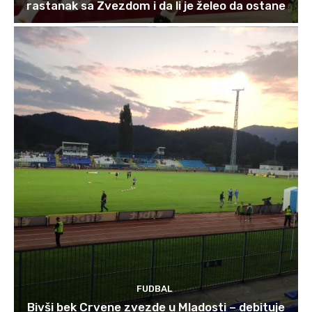
rastanak sa Zvezdom i da li je želeo da ostane
FUDBAL
Bivši bek Crvene zvezde u Mladosti – debituje