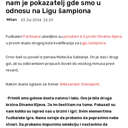
nam je pokazatelj gde smo u
odnosu na Ligu šampiona
Milan
23 Jul 2024. 22:33
Fudbaleri
Partizana
ubedljivo su
poraženi 6:2 protiv Dinamo Kijeva
u prvom duelu drugog kola kvalifikacija za L
igu šampiona.
Crno-beli su poveli iz penala Mateuša Saldanje. On je dao i drugi
gol, ali su odbrambeni propusti doveli do visokog minusa pred
revanš.
Nakon duela oglasio se trener
Aleksandar Stanojević
.
–
Primili smo golove dosta naivno i lako. Ovo je bila druga
brzina Dinamo Kijeva. Ja im čestitam na tome. Pokazali su
nam koliko su ispred nas u brzini i igri. Svim elementima
fudbalske igre. Nama ostaje da probamo da popravimo neke
stvari. Da probamo dopunimo selekciju i nastavimo da