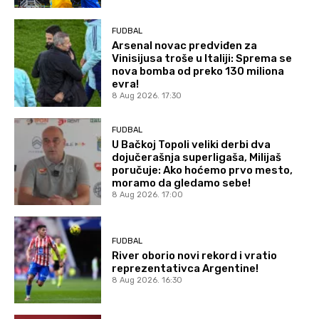
FUDBAL
Arsenal novac predviđen za
Vinisijusa troše u Italiji: Sprema se
nova bomba od preko 130 miliona
evra!
8 Aug 2026. 17:30
FUDBAL
U Bačkoj Topoli veliki derbi dva
dojučerašnja superligaša, Milijaš
poručuje: Ako hoćemo prvo mesto,
moramo da gledamo sebe!
8 Aug 2026. 17:00
FUDBAL
River oborio novi rekord i vratio
reprezentativca Argentine!
8 Aug 2026. 16:30