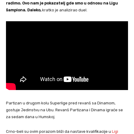
radimo. Ovo nam je pokazatelj gde smo u odnosu na Ligu
šampiona. Daleko,
kratko je analizirao duel.
Partizan u drugom kolu Superlige pred revanš sa Dinamom,
gostuje Jedinstvu na Ubu. Revanš Partizana i Dinama igraće se
za sedam dana u Humskoj.
Crno-beli su ovim porazom bliži da nastave kvalifikacije u
Ligi