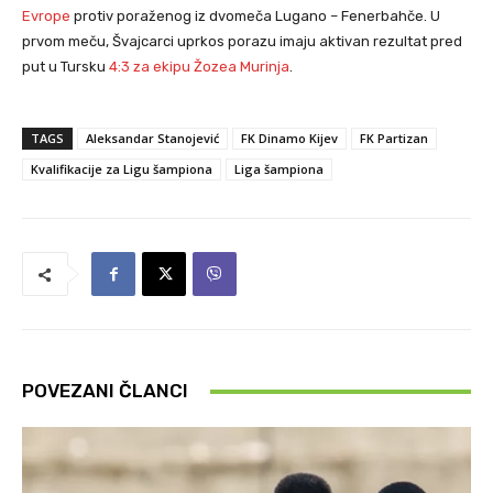
Evrope
protiv poraženog iz dvomeča Lugano – Fenerbahče. U
prvom meču, Švajcarci uprkos porazu imaju aktivan rezultat pred
put u Tursku
4:3 za ekipu Žozea Murinja
.
TAGS
Aleksandar Stanojević
FK Dinamo Kijev
FK Partizan
Kvalifikacije za Ligu šampiona
Liga šampiona
POVEZANI ČLANCI