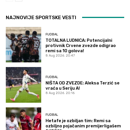
NAJNOVIJE SPORTSKE VESTI
FUDBAL
TOTALNA LUDNICA: Potencijalni
protivnik Crvene zvezde odigrao
remi sa 10 golova!
8 Aug 2026. 20:47
FUDBAL
NIŠTA OD ZVEZDE: Aleksa Terzić se
vraća u Seriju A!
8 Aug 2026. 20:16
FUDBAL
Hetafe je ozbiljan tim: Remi sa
ozbiljno pojačanim premijerligašem