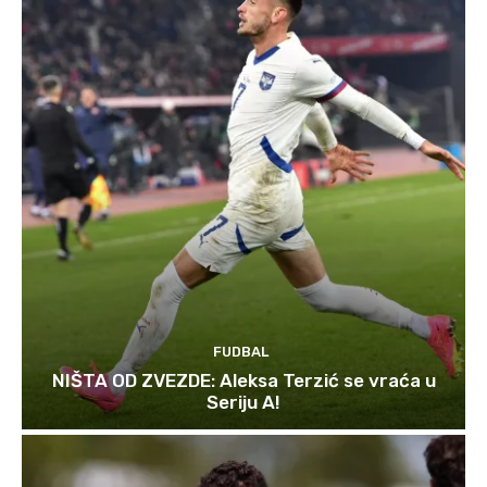
FUDBAL
NIŠTA OD ZVEZDE: Aleksa Terzić se vraća u
Seriju A!