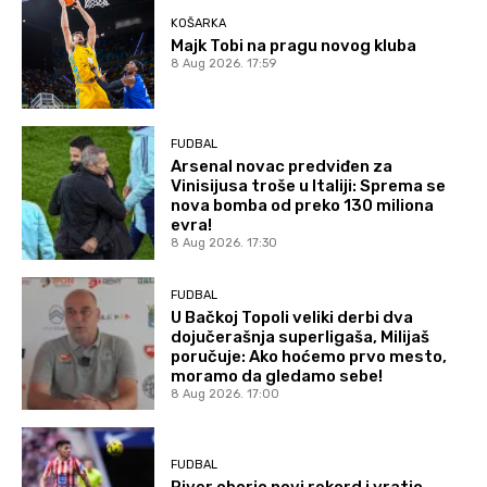
KOŠARKA
Majk Tobi na pragu novog kluba
8 Aug 2026. 17:59
FUDBAL
Arsenal novac predviđen za
Vinisijusa troše u Italiji: Sprema se
nova bomba od preko 130 miliona
evra!
8 Aug 2026. 17:30
FUDBAL
U Bačkoj Topoli veliki derbi dva
dojučerašnja superligaša, Milijaš
poručuje: Ako hoćemo prvo mesto,
moramo da gledamo sebe!
8 Aug 2026. 17:00
FUDBAL