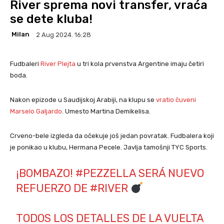
River sprema novi transfer, vraća
se dete kluba!
Milan
2 Aug 2024. 16:28
Fudbaleri
River Plejta
u tri kola prvenstva Argentine imaju četiri
boda.
Nakon epizode u Saudijskoj Arabiji, na klupu se
vratio čuveni
Marselo Galjardo
. Umesto Martina Demikelisa.
Crveno-bele izgleda da očekuje još jedan povratak. Fudbalera koji
je ponikao u klubu, Hermana Pecele. Javlja tamošnji TYC Sports.
¡BOMBAZO!
#PEZZELLA
SERÁ NUEVO
REFUERZO DE
#RIVER
TODOS LOS DETALLES DE LA VUELTA