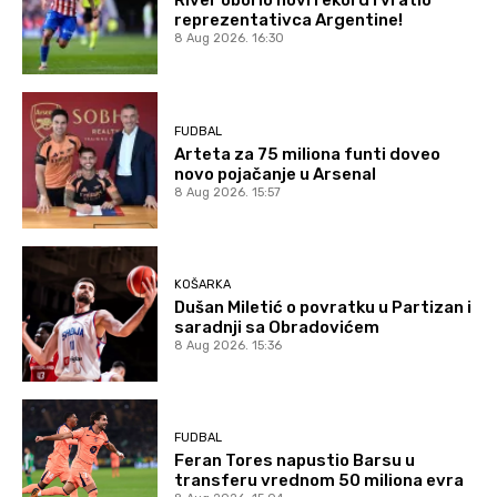
River oborio novi rekord i vratio
reprezentativca Argentine!
8 Aug 2026. 16:30
FUDBAL
Arteta za 75 miliona funti doveo
novo pojačanje u Arsenal
8 Aug 2026. 15:57
KOŠARKA
Dušan Miletić o povratku u Partizan i
saradnji sa Obradovićem
8 Aug 2026. 15:36
FUDBAL
Feran Tores napustio Barsu u
transferu vrednom 50 miliona evra