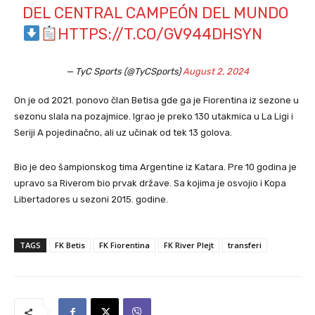
DEL CENTRAL CAMPEÓN DEL MUNDO
HTTPS://T.CO/GV944DHSYN
— TyC Sports (@TyCSports)
August 2, 2024
On je od 2021. ponovo član Betisa gde ga je Fiorentina iz sezone u
sezonu slala na pozajmice. Igrao je preko 130 utakmica u La Ligi i
Seriji A pojedinačno, ali uz učinak od tek 13 golova.
Bio je deo šampionskog tima Argentine iz Katara. Pre 10 godina je
upravo sa Riverom bio prvak države. Sa kojima je osvojio i Kopa
Libertadores u sezoni 2015. godine.
TAGS
FK Betis
FK Fiorentina
FK River Plejt
transferi