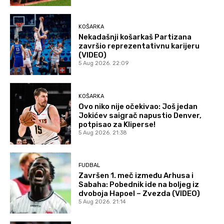
KOŠARKA
Nekadašnji košarkaš Partizana
završio reprezentativnu karijeru
(VIDEO)
5 Aug 2026. 22:09
KOŠARKA
Ovo niko nije očekivao: Još jedan
Jokićev saigrač napustio Denver,
potpisao za Kliperse!
5 Aug 2026. 21:38
FUDBAL
Završen 1. meč između Arhusa i
Sabaha: Pobednik ide na boljeg iz
dvoboja Hapoel – Zvezda (VIDEO)
5 Aug 2026. 21:14