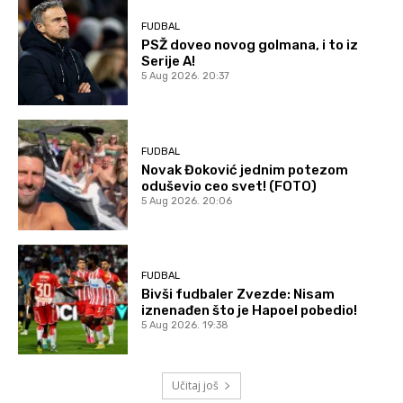
FUDBAL
PSŽ doveo novog golmana, i to iz
Serije A!
5 Aug 2026. 20:37
FUDBAL
Novak Đoković jednim potezom
oduševio ceo svet! (FOTO)
5 Aug 2026. 20:06
FUDBAL
Bivši fudbaler Zvezde: Nisam
iznenađen što je Hapoel pobedio!
5 Aug 2026. 19:38
Učitaj još