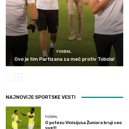
FUDBAL
Ovo je tim Partizana za meč protiv Tobola!
NAJNOVIJE SPORTSKE VESTI
FUDBAL
O potezu Vinisijusa Žuniora bruji ceo
svet!