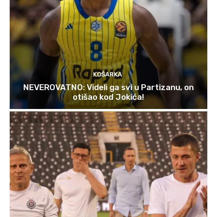
KOŠARKA
NEVEROVATNO: Videli ga svi u Partizanu, on
otišao kod Jokića!