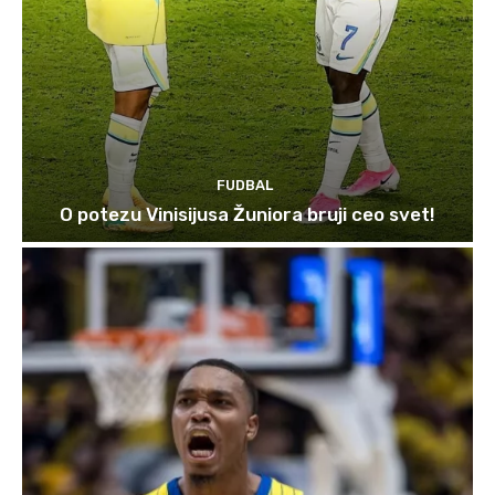
FUDBAL
O potezu Vinisijusa Žuniora bruji ceo svet!