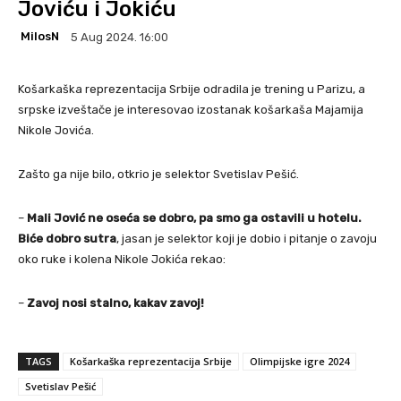
Joviću i Jokiću
MilosN
5 Aug 2024. 16:00
Košarkaška reprezentacija Srbije odradila je trening u Parizu, a
srpske izveštače je interesovao izostanak košarkaša Majamija
Nikole Jovića.
Zašto ga nije bilo, otkrio je selektor Svetislav Pešić.
–
Mali Jović ne oseća se dobro, pa smo ga ostavili u hotelu.
Biće dobro sutra
, jasan je selektor koji je dobio i pitanje o zavoju
oko ruke i kolena Nikole Jokića rekao:
–
Zavoj nosi stalno, kakav zavoj!
TAGS
Košarkaška reprezentacija Srbije
Olimpijske igre 2024
Svetislav Pešić