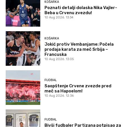
KOŠARKA
Poznati detalji dolaska Nika Vajler-
Beba u Crvenu zvezdu!
10 Aug 2026. 13:34
KOŠARKA
Jokić protiv Vembanjame: Počela
prodaja karata za meč Srbija –
Francuska
10 Aug 2026. 13:05
FUDBAL
Saopštenje Crvene zvezde pred
meč sa Hapoelom!
10 Aug 2026. 12:36
FUDBAL
Bivši fudbaler Partizana potpisao za