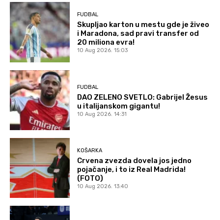
FUDBAL
Skupljao karton u mestu gde je živeo
i Maradona, sad pravi transfer od
20 miliona evra!
10 Aug 2026. 15:03
FUDBAL
DAO ZELENO SVETLO: Gabrijel Žesus
u italijanskom gigantu!
10 Aug 2026. 14:31
KOŠARKA
Crvena zvezda dovela jos jedno
pojačanje, i to iz Real Madrida!
(FOTO)
10 Aug 2026. 13:40