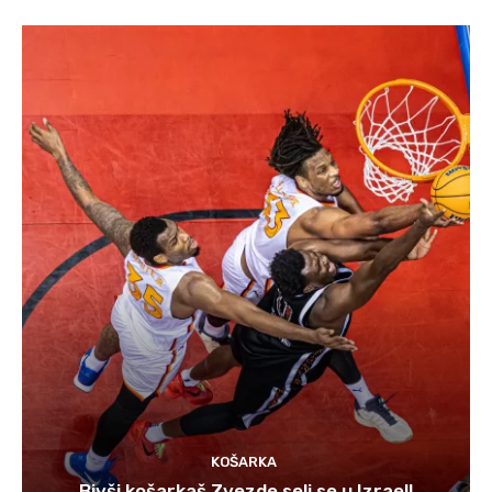
KOŠARKA
Bivši košarkaš Zvezde seli se u Izrael!