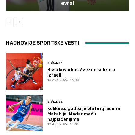
evra!
NAJNOVIJE SPORTSKE VESTI
KOŠARKA
Bivši košarkaš Zvezde seli se u
Izrael!
10 Aug 2026. 16:00
KOŠARKA
Kolike su godišnje plate igračima
Makabija, Madar među
najplaćenijima
10 Aug 2026. 15:30