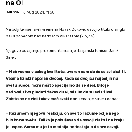
na OI
MilosN
6 Aug 2024. 11:50
Najbolji teniser svih vremena Novak Đoković osvojio titulu u singlu
na OI pobedom nad Karlosom Alkarazom (7:6,7:6).
Njegovo osvajanje prokomentariosa je italijanski teniser Janik
Siner.
– Meč veoma visokog kvaliteta, uveren sam da će se svi složiti.
Veoma fizički naporan dvoboj. Kada se dvojica najboljih na
svetu suoče, mora nešto specijalno da se desi. Bilo je
zadovoljstvo gledati takav duel, mislim da su svi uživali.
Zaista se ne vidi takav meč svaki dan
, rekao je Siner i dodao:
– Razumem njegovu reakciju, on sve to razume bolje nego
bilo ko na svetu. Toliko je pokušavao da osvoji zlato i na kraju
je uspeo. Samo mu je ta medalja nedostajala da sve osvoji.