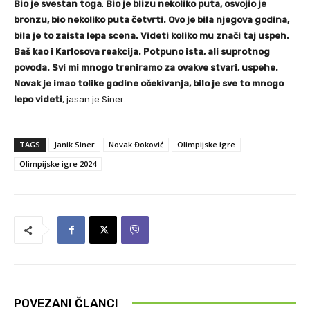
Bio je svestan toga
.
Bio je blizu nekoliko puta, osvojio je
bronzu, bio nekoliko puta četvrti. Ovo je bila njegova godina,
bila je to zaista lepa scena. Videti koliko mu znači taj uspeh.
Baš kao i Karlosova reakcija. Potpuno ista, ali suprotnog
povoda. Svi mi mnogo treniramo za ovakve stvari, uspehe.
Novak je imao tolike godine očekivanja, bilo je sve to mnogo
lepo videti
, jasan je Siner.
TAGS
Janik Siner
Novak Đoković
Olimpijske igre
Olimpijske igre 2024
POVEZANI ČLANCI