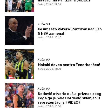
navijačima Partizana (VIDEO)
6 Aug 2026. 14:13
KOŠARKA
Ko umesto Vokera: Partizan naciljao
5 NBA zamena!
6 Aug 2026. 13:40
KOŠARKA
Makabi doveo centra Fenerbahčea!
6 Aug 2026. 13:05
KOŠARKA
Nedović otvorio dušu i priznao zbog
čega ga je Sale Đorđević sklanjao iz
reprezentacije! (VIDEO)
6 Aug 2026. 13:04