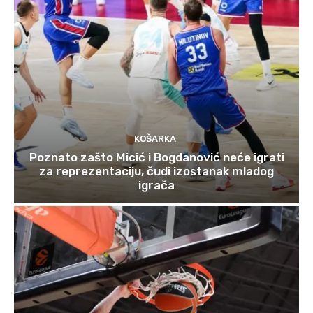
KOŠARKA
Poznato zašto Micić i Bogdanović neće igrati
za reprezentaciju, čudi izostanak mladog
igrača