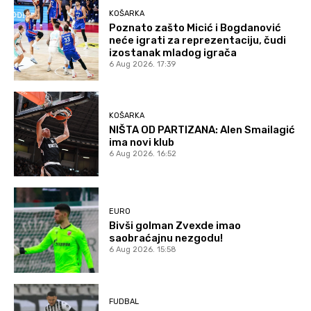
KOŠARKA
Poznato zašto Micić i Bogdanović
neće igrati za reprezentaciju, čudi
izostanak mladog igrača
6 Aug 2026. 17:39
KOŠARKA
NIŠTA OD PARTIZANA: Alen Smailagić
ima novi klub
6 Aug 2026. 16:52
EURO
Bivši golman Zvexde imao
saobraćajnu nezgodu!
6 Aug 2026. 15:58
FUDBAL