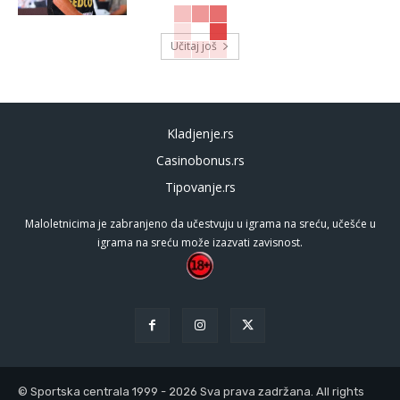
Učitaj još
Kladjenje.rs
Casinobonus.rs
Tipovanje.rs
Maloletnicima je zabranjeno da učestvuju u igrama na sreću, učešće u
igrama na sreću može izazvati zavisnost.
© Sportska centrala 1999 - 2026 Sva prava zadržana. All rights