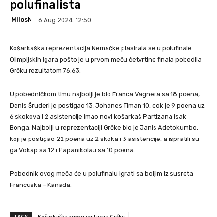
polufinalista
MilosN
6 Aug 2024. 12:50
Košarkaška reprezentacija Nemačke plasirala se u polufinale
Olimpijskih igara pošto je u prvom meču četvrtine finala pobedila
Grčku rezultatom 76:63.
U pobedničkom timu najbolji je bio Franca Vagnera sa 18 poena,
Denis Šruderi je postigao 13, Johanes Timan 10, dok je 9 poena uz
6 skokova i 2 asistencije imao novi košarkaš Partizana Isak
Bonga. Najbolji u reprezentaciji Grčke bio je Janis Adetokumbo,
koji je postigao 22 poena uz 2 skoka i 3 asistencije, a ispratili su
ga Vokap sa 12 i Papanikolau sa 10 poena.
Pobednik ovog meča će u polufinalu igrati sa boljim iz susreta
Francuska – Kanada.
TAGS
Košarkaška reprezentacija Grčke