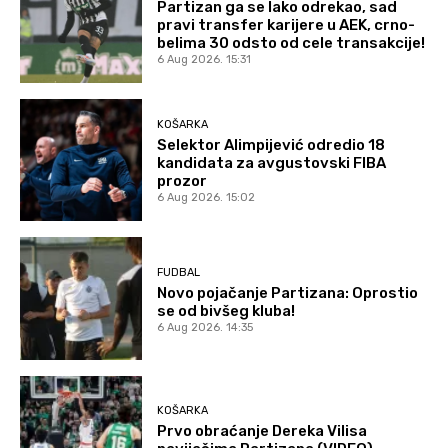
Partizan ga se lako odrekao, sad
pravi transfer karijere u AEK, crno-
belima 30 odsto od cele transakcije!
6 Aug 2026. 15:31
KOŠARKA
Selektor Alimpijević odredio 18
kandidata za avgustovski FIBA
prozor
6 Aug 2026. 15:02
FUDBAL
Novo pojačanje Partizana: Oprostio
se od bivšeg kluba!
6 Aug 2026. 14:35
KOŠARKA
Prvo obraćanje Dereka Vilisa