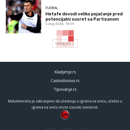
FUDBAL
Hetafe dovodi veliko pojačanje pred
potencijalni susret sa Partizanom
5 Aug 2026. 19:09
Učitaj još
Kladjenje.rs
Casinobonus.rs
Tipovanje.rs
Maloletnicima je zabranjeno da učestvuju u igrama na sreću, učešće u
igrama na sreću može izazvati zavisnost.