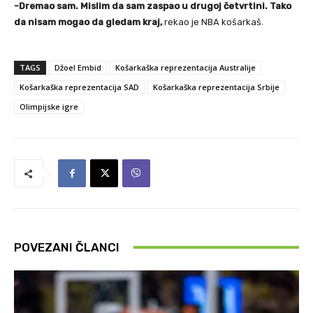
-Dremao sam. Mislim da sam zaspao u drugoj četvrtini. Tako
da nisam mogao da gledam kraj,
rekao je NBA košarkaš.
TAGS
Džoel Embid
Košarkaška reprezentacija Australije
Košarkaška reprezentacija SAD
Košarkaška reprezentacija Srbije
Olimpijske igre
POVEZANI ČLANCI