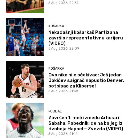
5 Aug 2026. 22:34
KOŠARKA
Nekadašnji košarkaš Partizana
završio reprezentativnu karijeru
(VIDEO)
5 Aug 2026. 22:09
KOŠARKA
Ovo niko nije očekivao: Još jedan
Jokićev saigrač napustio Denver,
potpisao za Kliperse!
5 Aug 2026. 21:38
FUDBAL
Završen 1. meč između Arhusa i
Sabaha: Pobednik ide na boljeg iz
dvoboja Hapoel – Zvezda (VIDEO)
5 Aug 2026. 21:14