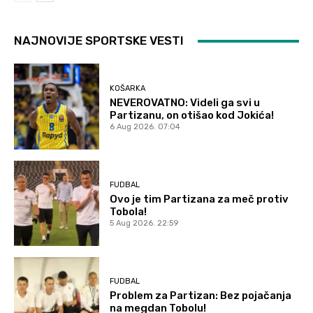
NAJNOVIJE SPORTSKE VESTI
KOŠARKA
NEVEROVATNO: Videli ga svi u
Partizanu, on otišao kod Jokića!
6 Aug 2026. 07:04
FUDBAL
Ovo je tim Partizana za meč protiv
Tobola!
5 Aug 2026. 22:59
FUDBAL
Problem za Partizan: Bez pojačanja
na megdan Tobolu!