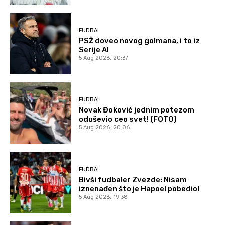
FUDBAL
PSŽ doveo novog golmana, i to iz
Serije A!
5 Aug 2026. 20:37
FUDBAL
Novak Đoković jednim potezom
oduševio ceo svet! (FOTO)
5 Aug 2026. 20:06
FUDBAL
Bivši fudbaler Zvezde: Nisam
iznenađen što je Hapoel pobedio!
5 Aug 2026. 19:38