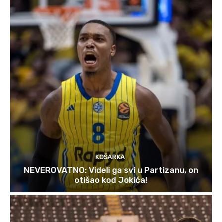
KOŠARKA
NEVEROVATNO: Videli ga svi u Partizanu, on
otišao kod Jokića!