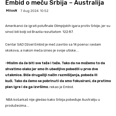
Embid o meču Srbija – Australija
MilosN
7 Aug 2024. 10:52
Amerikanci će igrati polufinale Olimpijskih igara protiv Srbije, jer su
sinoć bili bolji od Brazila rezultatom 122:87.
Centar SAD Džoel Embid je meč završio sa 14 poena i sedam
skokova, a nakon meča izneo je svoje utiske….
-Mislim da će biti sve teže i teže. Tako da ne možemo to da
shvatimo olako jer smo ih ubedljivo pobedili u prve dve
utakmice. Biće drugačiji način razmišljanja, pobeda ili
kući. Tako da ćemo se pobrinuti da smo fokusirani, da pratimo
plan igre i da ga izvršimo
,
rekao je Embid.
NBA košarkaš nije gledao kako Srbija pobeđuje Australiju u
produžecima….