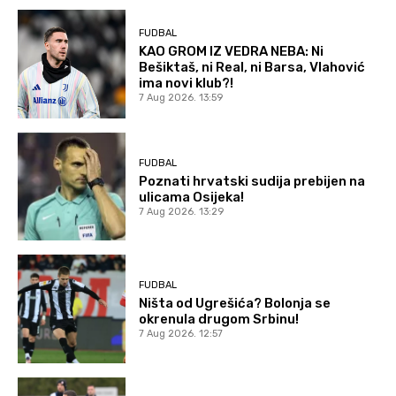
FUDBAL
KAO GROM IZ VEDRA NEBA: Ni
Bešiktaš, ni Real, ni Barsa, Vlahović
ima novi klub?!
7 Aug 2026. 13:59
FUDBAL
Poznati hrvatski sudija prebijen na
ulicama Osijeka!
7 Aug 2026. 13:29
FUDBAL
Ništa od Ugrešića? Bolonja se
okrenula drugom Srbinu!
7 Aug 2026. 12:57