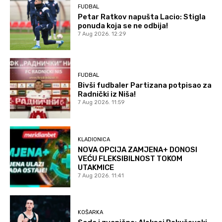
FUDBAL
Petar Ratkov napušta Lacio: Stigla
ponuda koja se ne odbija!
7 Aug 2026. 12:29
FUDBAL
Bivši fudbaler Partizana potpisao za
Radnički iz Niša!
7 Aug 2026. 11:59
KLADIONICA
NOVA OPCIJA ZAMJENA+ DONOSI
VEĆU FLEKSIBILNOST TOKOM
UTAKMICE
7 Aug 2026. 11:41
KOŠARKA