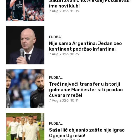
Sada i zvanično: Aleksej Pokuševski
ima novi klub!
7 Aug 2026. 11:09
FUDBAL
Nije samo Argentina: Jedan ceo
kontinent podržao Infantina!
7 Aug 2026. 10:39
FUDBAL
Treći najveći transfer u istoriji
golmana: Mančester siti prodao
čuvara mreže!
7 Aug 2026. 10:11
FUDBAL
Saša Ilić objasnio zašto nije igrao
Ognjen Ugrešić!