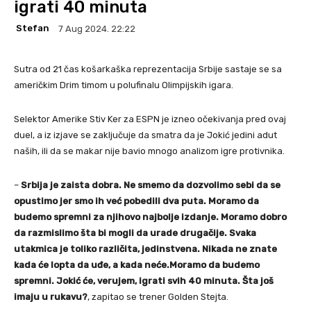
igrati 40 minuta
Stefan
7 Aug 2024. 22:22
Sutra od 21 čas košarkaška reprezentacija Srbije sastaje se sa
američkim Drim timom u polufinalu Olimpijskih igara.
Selektor Amerike Stiv Ker za ESPN je izneo očekivanja pred ovaj
duel, a iz izjave se zaključuje da smatra da je Jokić jedini adut
naših, ili da se makar nije bavio mnogo analizom igre protivnika.
–
Srbija je zaista dobra. Ne smemo da dozvolimo sebi da se
opustimo jer smo ih već pobedili dva puta. Moramo da
budemo spremni za njihovo najbolje izdanje. Moramo dobro
da razmislimo šta bi mogli da urade drugačije. Svaka
utakmica je toliko različita, jedinstvena. Nikada ne znate
kada će lopta da uđe, a kada neće.Moramo da budemo
spremni. Jokić će, verujem, igrati svih 40 minuta. Šta još
imaju u rukavu?
, zapitao se trener Golden Stejta.