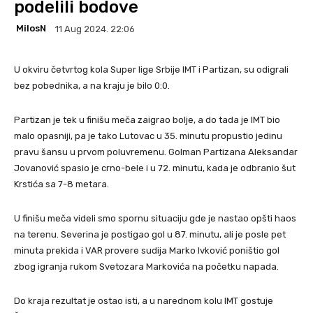
podelili bodove
MilosN
11 Aug 2024. 22:06
U okviru četvrtog kola Super lige Srbije IMT i Partizan, su odigrali
bez pobednika, a na kraju je bilo 0:0.
Partizan je tek u finišu meča zaigrao bolje, a do tada je IMT bio
malo opasniji, pa je tako Lutovac u 35. minutu propustio jedinu
pravu šansu u prvom poluvremenu. Golman Partizana Aleksandar
Jovanović spasio je crno-bele i u 72. minutu, kada je odbranio šut
Krstića sa 7-8 metara.
U finišu meča videli smo spornu situaciju gde je nastao opšti haos
na terenu. Severina je postigao gol u 87. minutu, ali je posle pet
minuta prekida i VAR provere sudija Marko Ivković poništio gol
zbog igranja rukom Svetozara Markovića na početku napada.
Do kraja rezultat je ostao isti, a u narednom kolu IMT gostuje