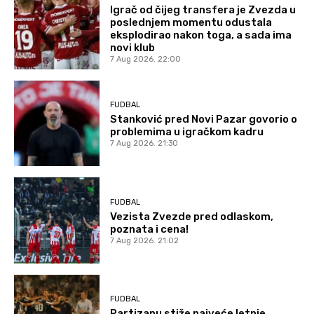
Igrač od čijeg transfera je Zvezda u
poslednjem momentu odustala
eksplodirao nakon toga, a sada ima
novi klub
7 Aug 2026. 22:00
FUDBAL
Stanković pred Novi Pazar govorio o
problemima u igračkom kadru
7 Aug 2026. 21:30
FUDBAL
Vezista Zvezde pred odlaskom,
poznata i cena!
7 Aug 2026. 21:02
FUDBAL
Partizanu stiže najveće letnje