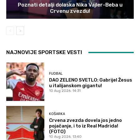
Poznati detalji dolaska Nika Vajler-Beba u
Crvenu zvezdu!
NAJNOVIJE SPORTSKE VESTI
FUDBAL
DAO ZELENO SVETLO: Gabrijel Žesus
u italijanskom gigantu!
10 Aug 2026. 14:31
KOŠARKA
Crvena zvezda dovela jos jedno
pojačanje, i to iz Real Madrida!
(FOTO)
10 Aug 2026. 13:40