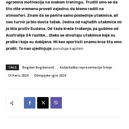
ogromna motivacija na svakom treningu. Trudili smo se da
što više vremena proveli zajedno, da bismo radili na
atmosferi. Znam da se pamte samo poslednje utakmice, ali
ceo turnir je bio dosta težak. Jedna od najtežih utakmica mi
je bila protiv Sudana. Od tada kreće trošenje, pa gubimo od
Australije 24 razlike… Olako se shvataju utakmice koje su
prošle i koje su dobijene. Mi kao sportisti znamo kroz šta smo
prošli. To nas ujedinjuje
, poručuje kapiten.
TAGS
Bogdan Bogdanović
Košarkaška reprezentacija Srbije
OI Pariz 2024
Olimpijske igre 2024