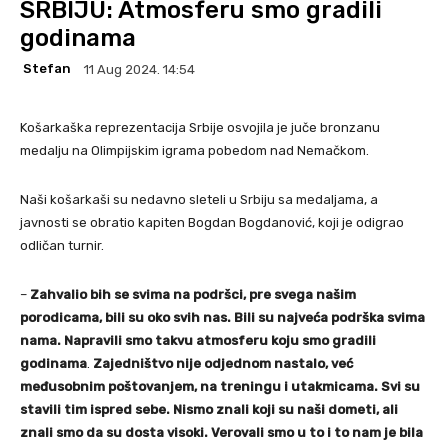
SRBIJU: Atmosferu smo gradili
godinama
Stefan
11 Aug 2024. 14:54
Košarkaška reprezentacija Srbije osvojila je juče bronzanu
medalju na Olimpijskim igrama pobedom nad Nemačkom.
Naši košarkaši su nedavno sleteli u Srbiju sa medaljama, a
javnosti se obratio kapiten Bogdan Bogdanović, koji je odigrao
odličan turnir.
–
Zahvalio bih se svima na podršci, pre svega našim
porodicama, bili su oko svih nas. Bili su najveća podrška svima
nama. Napravili smo takvu atmosferu koju smo gradili
godinama
.
Zajedništvo nije odjednom nastalo, već
međusobnim poštovanjem, na treningu i utakmicama. Svi su
stavili tim ispred sebe. Nismo znali koji su naši dometi, ali
znali smo da su dosta visoki. Verovali smo u to i to nam je bila