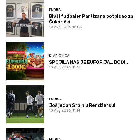
FUDBAL
Bivši fudbaler Partizana potpisao za
Čukarički!
10 Aug 2026. 12:05
KLADIONICA
SPOJILA NAS JE EUFORIJA… DOĐI…
10 Aug 2026. 11:44
FUDBAL
Još jedan Srbin u Rendžersu!
10 Aug 2026. 11:14
FUDBAL