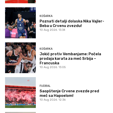
KOŠARKA
Poznati detalji dolaska Nika Vajler-
Beba u Crvenu zvezdu!
10 Aug 2026. 13:34
KOŠARKA
Jokić protiv Vembanjame: Počela
prodaja karata za meč Srbija –
Francuska
10 Aug 2026. 13:05
FUDBAL
Saopštenje Crvene zvezde pred
meč sa Hapoelom!
10 Aug 2026. 12:36