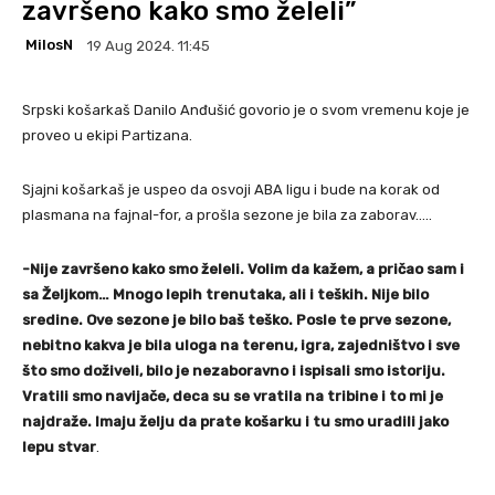
završeno kako smo želeli”
MilosN
19 Aug 2024. 11:45
Srpski košarkaš Danilo Anđušić govorio je o svom vremenu koje je
proveo u ekipi Partizana.
Sjajni košarkaš je uspeo da osvoji ABA ligu i bude na korak od
plasmana na fajnal-for, a prošla sezone je bila za zaborav…..
-Nije završeno kako smo želeli. Volim da kažem, a pričao sam i
sa Željkom… Mnogo lepih trenutaka, ali i teških. Nije bilo
sredine. Ove sezone je bilo baš teško. Posle te prve sezone,
nebitno kakva je bila uloga na terenu, igra, zajedništvo i sve
što smo doživeli, bilo je nezaboravno i ispisali smo istoriju.
Vratili smo navijače, deca su se vratila na tribine i to mi je
najdraže. Imaju želju da prate košarku i tu smo uradili jako
lepu stvar
.