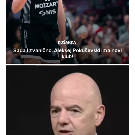
KOŠARKA
Sada i zvanično: Aleksej Pokuševski ima novi
klub!