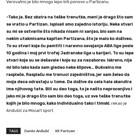
Verovatno je bilo mnogo lepo biti ponovo u Partizanu.
-Tako je. Bez obzira na teške trenutke, meni je drago što sam
se vratio u Partizan. Ispisali smo zajedno istoriju. Neke stvari
su mi se ostvarile što nikada nisam ni sanjao, bio sam na
nekim utakmicama kapiten Partizana, što je malo ko doživeo.
To su stvari koje ću pamtiti i naravno osvajanje ABA lige posle
10 godina i moj prvi trofej Jadranske lige u karijeri. To su lepe
stvari koje su se dešavale i koje su za nezaborav. Iskreno, nije
mi bilo lako kada sam gledao neke klipove… Bukvalno me
rasplače. Rasplaču me trenuci zajedništva, jer sam želeo da
moja deca odrastaju u tome. Da dožive da cela hala skandira
ime njihovog tate. Bili su deo toga, to je nešto neprocenjivo i
jako mi je drago što sam bio deo toga, uz sve teške trenutke
kojih je bilo mnogo, kako individualno tako i timski
, rekao je
Anđušić za Mocart sport.
TAGS
Danilo Anđušić
KK Partizan