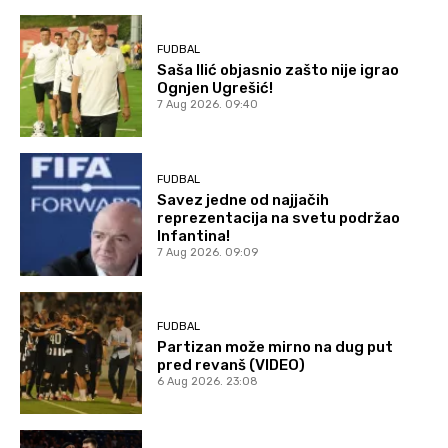
FUDBAL
Saša Ilić objasnio zašto nije igrao
Ognjen Ugrešić!
7 Aug 2026. 09:40
FUDBAL
Savez jedne od najjačih
reprezentacija na svetu podržao
Infantina!
7 Aug 2026. 09:09
FUDBAL
Partizan može mirno na dug put
pred revanš (VIDEO)
6 Aug 2026. 23:08