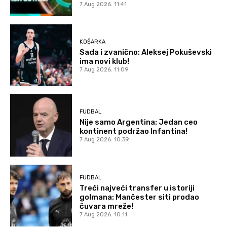
7 Aug 2026. 11:41
KOŠARKA
Sada i zvanično: Aleksej Pokuševski
ima novi klub!
7 Aug 2026. 11:09
FUDBAL
Nije samo Argentina: Jedan ceo
kontinent podržao Infantina!
7 Aug 2026. 10:39
FUDBAL
Treći najveći transfer u istoriji
golmana: Mančester siti prodao
čuvara mreže!
7 Aug 2026. 10:11