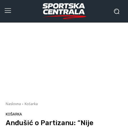
Naslovna
Košarka
KOŠARKA
Anđušić o Partizanu: “Nije