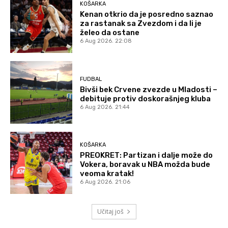
KOŠARKA
Kenan otkrio da je posredno saznao
za rastanak sa Zvezdom i da li je
želeo da ostane
6 Aug 2026. 22:08
FUDBAL
Bivši bek Crvene zvezde u Mladosti –
debituje protiv doskorašnjeg kluba
6 Aug 2026. 21:44
KOŠARKA
PREOKRET: Partizan i dalje može do
Vokera, boravak u NBA možda bude
veoma kratak!
6 Aug 2026. 21:06
Učitaj još