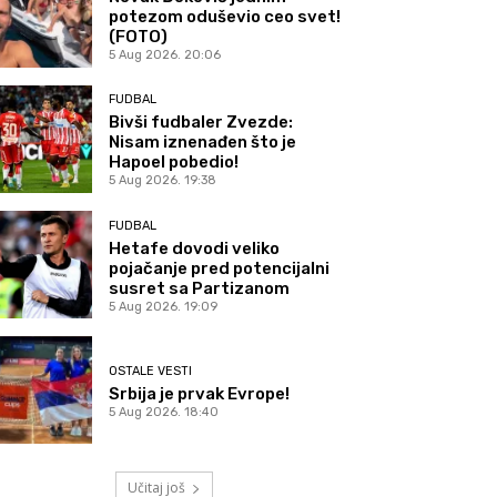
potezom oduševio ceo svet!
(FOTO)
5 Aug 2026. 20:06
FUDBAL
Bivši fudbaler Zvezde:
Nisam iznenađen što je
Hapoel pobedio!
5 Aug 2026. 19:38
FUDBAL
Hetafe dovodi veliko
pojačanje pred potencijalni
susret sa Partizanom
5 Aug 2026. 19:09
OSTALE VESTI
Srbija je prvak Evrope!
5 Aug 2026. 18:40
Učitaj još