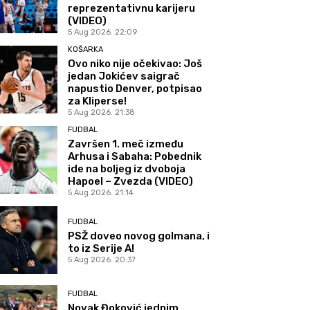
reprezentativnu karijeru
(VIDEO)
5 Aug 2026. 22:09
KOŠARKA
Ovo niko nije očekivao: Još
jedan Jokićev saigrač
napustio Denver, potpisao
za Kliperse!
5 Aug 2026. 21:38
FUDBAL
Završen 1. meč između
Arhusa i Sabaha: Pobednik
ide na boljeg iz dvoboja
Hapoel – Zvezda (VIDEO)
5 Aug 2026. 21:14
FUDBAL
PSŽ doveo novog golmana, i
to iz Serije A!
5 Aug 2026. 20:37
FUDBAL
Novak Đoković jednim