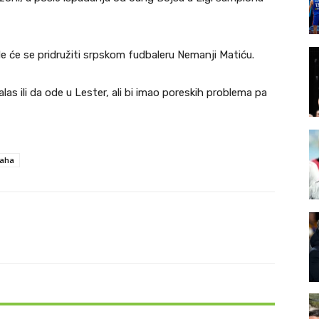
de će se pridružiti srpskom fudbaleru Nemanji Matiću.
las ili da ode u Lester, ali bi imao poreskih problema pa
Zaha