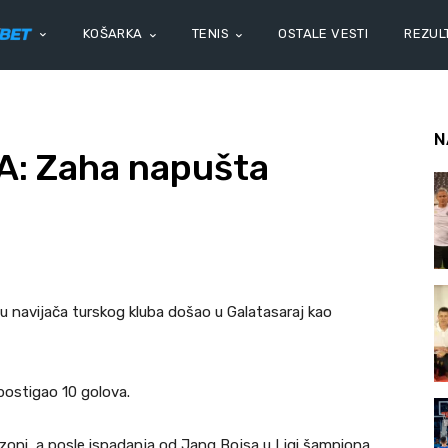
KOŠARKA
TENIS
OSTALE VESTI
REZULT
N
: Zaha napušta
iju navijača turskog kluba došao u Galatasaraj kao
postigao 10 golova.
ezoni, a posle ispadanja od Jang Bojsa u Ligi šampiona