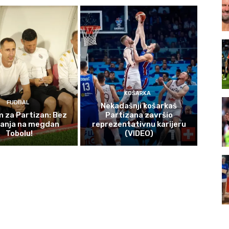
KOŠARKA
FUDBAL
Nekadašnji košarkaš
 za Partizan: Bez
Partizana završio
čanja na megdan
reprezentativnu karijeru
Tobolu!
(VIDEO)