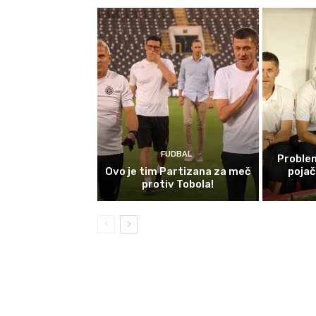
FUDBAL
Problem
Ovo je tim Partizana za meč
poja
protiv Tobola!