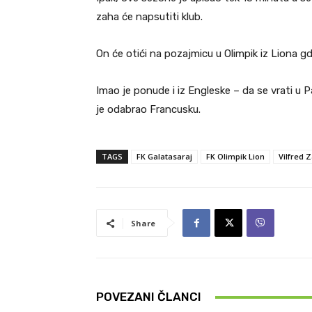
zaha će napsutiti klub.
On će otići na pozajmicu u Olimpik iz Liona g
Imao je ponude i iz Engleske – da se vrati u Pa
je odabrao Francusku.
TAGS
FK Galatasaraj
FK Olimpik Lion
Vilfred 
Share
POVEZANI ČLANCI