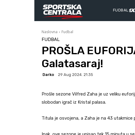
FUDBAL
Naslovna
Fudbal
FUDBAL
PROŠLA EUFORIJA
Galatasaraj!
Darko
29 Aug 2024. 21:35
Prošle sezone Vilfred Zaha je uz veliku eufor
slobodan igrač iz Kristal palasa.
Titula je osvojena, a Zaha je na 43 utakmice 
Ipak, ove sezone je upisao tek 15 minuta u s