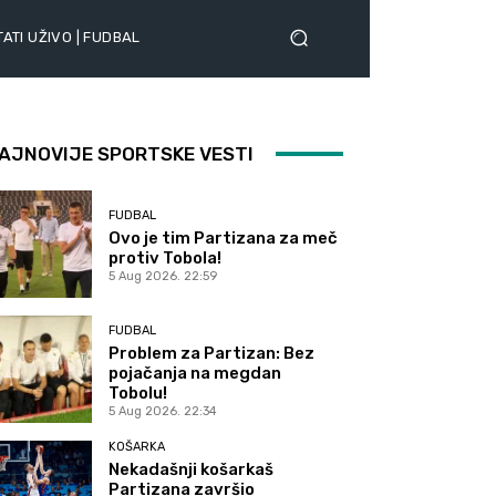
ATI UŽIVO | FUDBAL
AJNOVIJE SPORTSKE VESTI
FUDBAL
Ovo je tim Partizana za meč
protiv Tobola!
5 Aug 2026. 22:59
FUDBAL
Problem za Partizan: Bez
pojačanja na megdan
Tobolu!
5 Aug 2026. 22:34
KOŠARKA
Nekadašnji košarkaš
Partizana završio