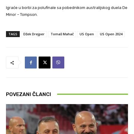
Igraće u borbi za polufinale sa pobednikom australijskog duela De
Minor – Tompson.
TAGS
Džek Drejper
Tomaš Mahač
US Open
US Open 2024
POVEZANI ČLANCI