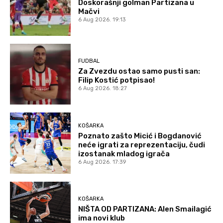
Doskorašnji golman Partizana u
Mačvi
6 Aug 2026. 19:13
FUDBAL
Za Zvezdu ostao samo pusti san:
Filip Kostić potpisao!
6 Aug 2026. 18:27
KOŠARKA
Poznato zašto Micić i Bogdanović
neće igrati za reprezentaciju, čudi
izostanak mladog igrača
6 Aug 2026. 17:39
KOŠARKA
NIŠTA OD PARTIZANA: Alen Smailagić
ima novi klub