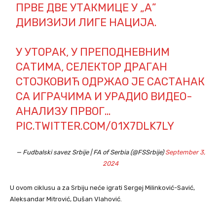
ПРВЕ ДВЕ УТАКМИЦЕ У „А”
ДИВИЗИЈИ ЛИГЕ НАЦИЈА.
У УТОРАК, У ПРЕПОДНЕВНИМ
САТИМА, СЕЛЕКТОР ДРАГАН
СТОЈКОВИЋ ОДРЖАО ЈЕ САСТАНАК
СА ИГРАЧИМА И УРАДИО ВИДЕО-
АНАЛИЗУ ПРВОГ…
PIC.TWITTER.COM/01X7DLK7LY
— Fudbalski savez Srbije | FA of Serbia (@FSSrbije)
September 3,
2024
U ovom ciklusu a za Srbiju neće igrati Sergej Milinković-Savić,
Aleksandar Mitrović, Dušan Vlahović.