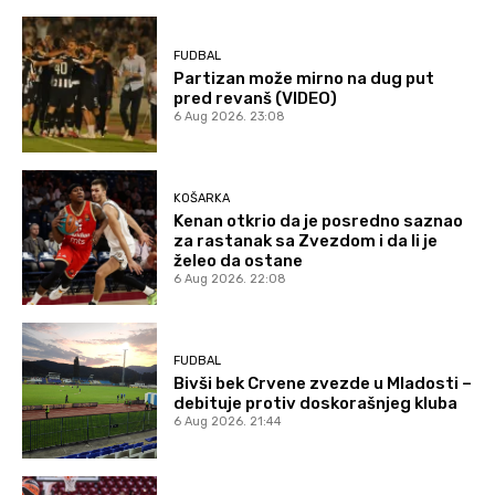
FUDBAL
Partizan može mirno na dug put
pred revanš (VIDEO)
6 Aug 2026. 23:08
KOŠARKA
Kenan otkrio da je posredno saznao
za rastanak sa Zvezdom i da li je
želeo da ostane
6 Aug 2026. 22:08
FUDBAL
Bivši bek Crvene zvezde u Mladosti –
debituje protiv doskorašnjeg kluba
6 Aug 2026. 21:44