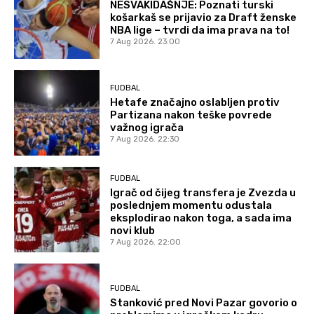
NESVAKIDAŠNJE: Poznati turski
košarkaš se prijavio za Draft ženske
NBA lige – tvrdi da ima prava na to!
7 Aug 2026. 23:00
FUDBAL
Hetafe značajno oslabljen protiv
Partizana nakon teške povrede
važnog igrača
7 Aug 2026. 22:30
FUDBAL
Igrač od čijeg transfera je Zvezda u
poslednjem momentu odustala
eksplodirao nakon toga, a sada ima
novi klub
7 Aug 2026. 22:00
FUDBAL
Stanković pred Novi Pazar govorio o