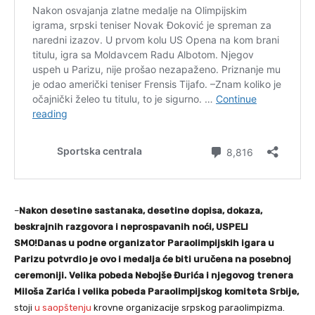
–
Nakon desetine sastanaka, desetine dopisa, dokaza,
beskrajnih razgovora i neprospavanih noći, USPELI
SMO!Danas u podne organizator Paraolimpijskih igara u
Parizu potvrdio je ovo i medalja će biti uručena na posebnoj
ceremoniji. Velika pobeda Nebojše Đurića i njegovog trenera
Miloša Zarića i velika pobeda Paraolimpijskog komiteta Srbije,
stoji
u saopštenju
krovne organizacije srpskog paraolimpizma.