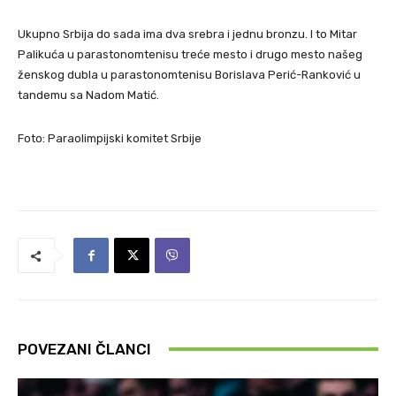
Ukupno Srbija do sada ima dva srebra i jednu bronzu. I to Mitar
Palikuća u parastonomtenisu treće mesto i drugo mesto našeg
ženskog dubla u parastonomtenisu Borislava Perić-Ranković u
tandemu sa Nadom Matić.
Foto: Paraolimpijski komitet Srbije
POVEZANI ČLANCI