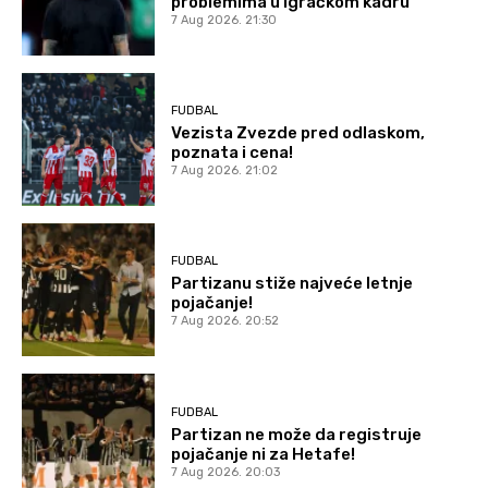
problemima u igračkom kadru
7 Aug 2026. 21:30
FUDBAL
Vezista Zvezde pred odlaskom,
poznata i cena!
7 Aug 2026. 21:02
FUDBAL
Partizanu stiže najveće letnje
pojačanje!
7 Aug 2026. 20:52
FUDBAL
Partizan ne može da registruje
pojačanje ni za Hetafe!
7 Aug 2026. 20:03