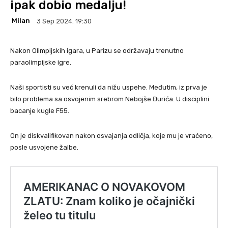
ipak dobio medalju!
Milan
3 Sep 2024. 19:30
Nakon Olimpijskih igara, u Parizu se održavaju trenutno
paraolimpijske igre.
Naši sportisti su već krenuli da nižu uspehe. Međutim, iz prva je
bilo problema sa osvojenim srebrom Nebojše Đurića. U disciplini
bacanje kugle F55.
On je diskvalifikovan nakon osvajanja odličja, koje mu je vraćeno,
posle usvojene žalbe.