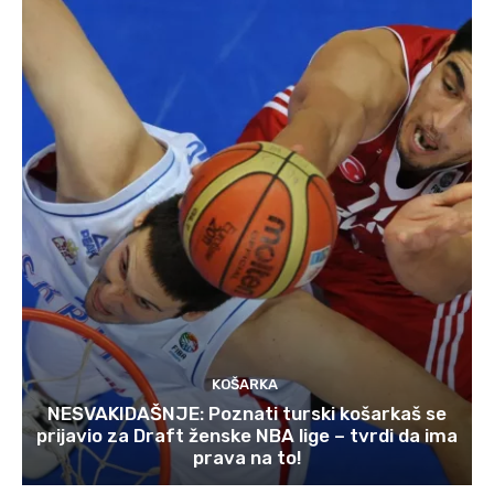
KOŠARKA
NESVAKIDAŠNJE: Poznati turski košarkaš se
prijavio za Draft ženske NBA lige – tvrdi da ima
prava na to!