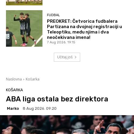
FUDBAL
PREOKRET: Četvorica fudbalera
Partizana na dvojnoj registraciji u
Teleoptiku, među njima i dva
neočekivana imena!
7 Aug 2026. 19:15
Učitaj još