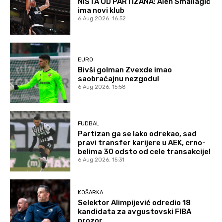
NIŠTA OD PARTIZANA: Alen Smailagić
ima novi klub
6 Aug 2026. 16:52
EURO
Bivši golman Zvexde imao
saobraćajnu nezgodu!
6 Aug 2026. 15:58
FUDBAL
Partizan ga se lako odrekao, sad
pravi transfer karijere u AEK, crno-
belima 30 odsto od cele transakcije!
6 Aug 2026. 15:31
KOŠARKA
Selektor Alimpijević odredio 18
kandidata za avgustovski FIBA
prozor