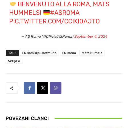
BENVENUTO ALLA ROMA, MATS
HUMMELS!
#ASROMA
PIC.TWITTER.COM/CCIKI0AJTO
— AS Roma (@OfficialASRoma)
September 4, 2024
TAGS
FK Borusija Dortmund
FK Roma
Mats Humels
Serija A
POVEZANI ČLANCI