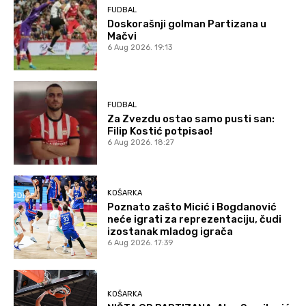
FUDBAL
Doskorašnji golman Partizana u
Mačvi
6 Aug 2026. 19:13
FUDBAL
Za Zvezdu ostao samo pusti san:
Filip Kostić potpisao!
6 Aug 2026. 18:27
KOŠARKA
Poznato zašto Micić i Bogdanović
neće igrati za reprezentaciju, čudi
izostanak mladog igrača
6 Aug 2026. 17:39
KOŠARKA