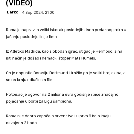
(VIDEO)
Darko
4 Sep 2024. 21:00
Roma je napravila veliki iskorak poslednjih dana prelaznog roka u
jačanju poslednje linije tima.
Iz Atletiko Madrida, kao slobodan igrač, stigao je Hermoso, a na
isti način je došao i nemački štoper Mats Humels.
On je napustio Borusiju Dortmund i tražilo ga je veliki broj ekipa, ali
se na kraju odlučio za Rim.
Potpisao je ugovor na 2 miliona evra godišnje i biće značajno
pojačanje u borbi za Ligu šampiona.
Roma nije dobro započela prvenstvo i u prva 3 kola imaju
osvojena 2 boda.