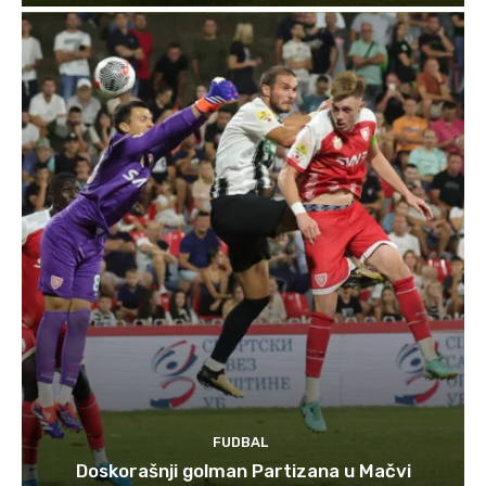
FUDBAL
Doskorašnji golman Partizana u Mačvi