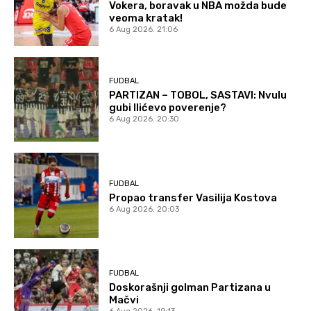
Vokera, boravak u NBA možda bude
veoma kratak!
6 Aug 2026. 21:06
FUDBAL
PARTIZAN – TOBOL, SASTAVI: Nvulu
gubi Ilićevo poverenje?
6 Aug 2026. 20:30
FUDBAL
Propao transfer Vasilija Kostova
6 Aug 2026. 20:03
FUDBAL
Doskorašnji golman Partizana u
Mačvi