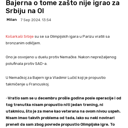
Bajerna o tome zašto nije igrao za
Srbiju na OI
Milan
7 Sep 2024. 13:54
Košarkaši Srbije
su se sa Olimpijskih igara u Parizu vratili sa
bronzanim odličjem.
Ono je osvojeno u duelu protiv Nemačke. Nakon neprežaljenog
polufinala protiv SAD-a.
U Nemačkoj za Bajern igra Vladimir Lučić koji je propustio
takmičenje u Francuskoj.
–
Vratio sam se u decembru prošle godine posle operacije i od
tog trenutka nisam propustio niti jedan trening, ni
utakmicu, što je za mene kao veterana na ovom nivou uspeh.
Nisam imao takvih problema od tada, iako su neki novinari
preneli da sam zbog povrede propustio Olimpijske igre. To