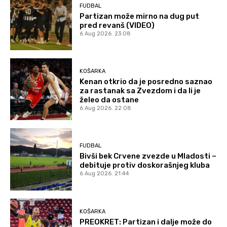
FUDBAL
Partizan može mirno na dug put
pred revanš (VIDEO)
6 Aug 2026. 23:08
KOŠARKA
Kenan otkrio da je posredno saznao
za rastanak sa Zvezdom i da li je
želeo da ostane
6 Aug 2026. 22:08
FUDBAL
Bivši bek Crvene zvezde u Mladosti –
debituje protiv doskorašnjeg kluba
6 Aug 2026. 21:44
KOŠARKA
PREOKRET: Partizan i dalje može do