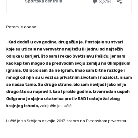
Potom je dodao:
–
Kad dođeš u ove godine, drugačije je. Postojale su stvari
koje su uticale na verovatno najtežu ili jednu od najtežih
odluka u karijeri, što sam i rekao Svetislavu Pešiću, jer sam
kao kapiten mogao da predvodim svoju zemlju na Olimpijskim
igrama. Odlučio sam da ne igram. Imao sam bitne razloge i
mnogi od njih su u vezi sa privatnim životom i nažalost, nisam
se našao tamo. Sa druge strane, bio sam navijač i jako mi je
drago što su napravili, kao i prošle godine, izvanredan uspeh
.
Odigrana je sjajna utakmica protiv SAD i ostaje žal zbog
krajnjeg ishoda,
zaključio je Lučić.
Lučić je sa Srbijom osvojio 2017. srebro na Evropskom prvenstvu.