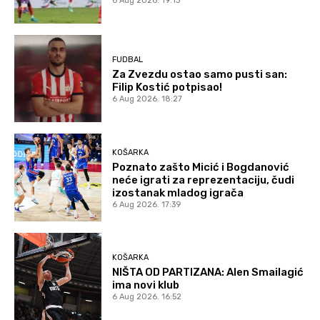
6 Aug 2026. 19:13
FUDBAL
Za Zvezdu ostao samo pusti san:
Filip Kostić potpisao!
6 Aug 2026. 18:27
KOŠARKA
Poznato zašto Micić i Bogdanović
neće igrati za reprezentaciju, čudi
izostanak mladog igrača
6 Aug 2026. 17:39
KOŠARKA
NIŠTA OD PARTIZANA: Alen Smailagić
ima novi klub
6 Aug 2026. 16:52