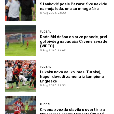
Stanković posle Pazara: Sve nek ide
na moja leđa, ona su mnogo šira
8 Aug 2026. 23:00
FUDBAL
Radnički došao do prve pobede, prvi
gol bivšeg napadača Crvene zvezde
(VIDEO)
8 Aug 2026. 22:42
FUDBAL
Lukaku novo veliko ime u Turskoj,
Napoli dovodi zamenu iz šampiona
Engleske
8 Aug 2026. 22:30
FUDBAL
Crvena zvezda slavila u uvertiri za