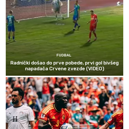
FUDBAL
Radnički došao do prve pobede, prvi gol bivšeg
napadača Crvene zvezde (VIDEO)