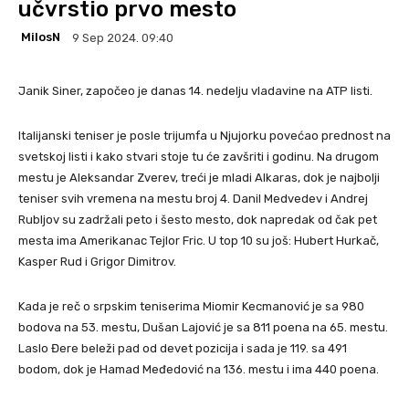
učvrstio prvo mesto
MilosN
9 Sep 2024. 09:40
Janik Siner, započeo je danas 14. nedelju vladavine na ATP listi.
Italijanski teniser je posle trijumfa u Njujorku povećao prednost na
svetskoj listi i kako stvari stoje tu će zavšriti i godinu. Na drugom
mestu je Aleksandar Zverev, treći je mladi Alkaras, dok je najbolji
teniser svih vremena na mestu broj 4. Danil Medvedev i Andrej
Rubljov su zadržali peto i šesto mesto, dok napredak od čak pet
mesta ima Amerikanac Tejlor Fric. U top 10 su još: Hubert Hurkač,
Kasper Rud i Grigor Dimitrov.
Kada je reč o srpskim teniserima Miomir Kecmanović je sa 980
bodova na 53. mestu, Dušan Lajović je sa 811 poena na 65. mestu.
Laslo Đere beleži pad od devet pozicija i sada je 119. sa 491
bodom, dok je Hamad Međedović na 136. mestu i ima 440 poena.