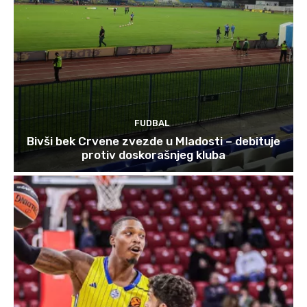
FUDBAL
Bivši bek Crvene zvezde u Mladosti – debituje
protiv doskorašnjeg kluba