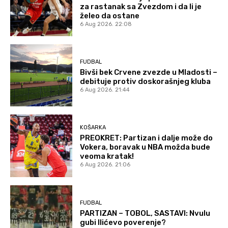
za rastanak sa Zvezdom i da li je
želeo da ostane
6 Aug 2026. 22:08
FUDBAL
Bivši bek Crvene zvezde u Mladosti –
debituje protiv doskorašnjeg kluba
6 Aug 2026. 21:44
KOŠARKA
PREOKRET: Partizan i dalje može do
Vokera, boravak u NBA možda bude
veoma kratak!
6 Aug 2026. 21:06
FUDBAL
PARTIZAN – TOBOL, SASTAVI: Nvulu
gubi Ilićevo poverenje?