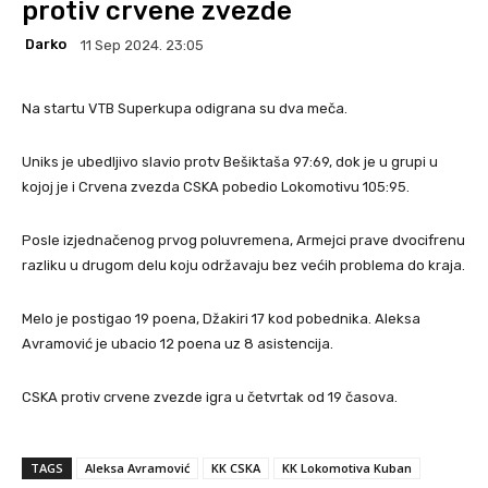
protiv crvene zvezde
Darko
11 Sep 2024. 23:05
Na startu VTB Superkupa odigrana su dva meča.
Uniks je ubedljivo slavio protv Bešiktaša 97:69, dok je u grupi u
kojoj je i Crvena zvezda CSKA pobedio Lokomotivu 105:95.
Posle izjednačenog prvog poluvremena, Armejci prave dvocifrenu
razliku u drugom delu koju održavaju bez većih problema do kraja.
Melo je postigao 19 poena, Džakiri 17 kod pobednika. Aleksa
Avramović je ubacio 12 poena uz 8 asistencija.
CSKA protiv crvene zvezde igra u četvrtak od 19 časova.
TAGS
Aleksa Avramović
KK CSKA
KK Lokomotiva Kuban