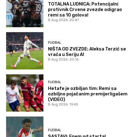
TOTALNA LUDNICA: Potencijalni
protivnik Crvene zvezde odigrao
remi sa 10 golova!
8 Aug 2026. 20:47
FUDBAL
NIŠTA OD ZVEZDE: Aleksa Terzić se
vraća u Seriju A!
8 Aug 2026. 20:16
FUDBAL
Hetafe je ozbiljan tim: Remi sa
ozbiljno pojačanim premijerligašem
(VIDEO)
8 Aug 2026. 19:45
FUDBAL
SASTAVI: Enem od starta!