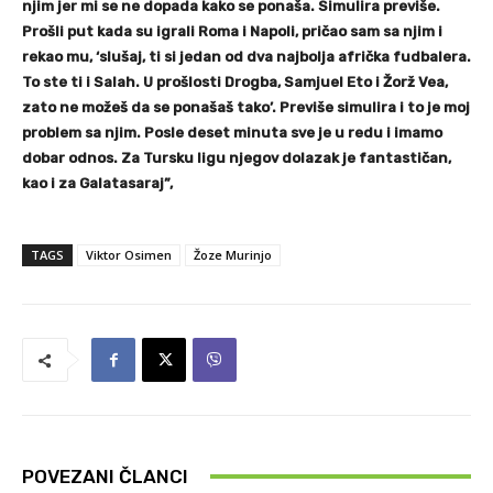
njim jer mi se ne dopada kako se ponaša. Simulira previše.
Prošli put kada su igrali Roma i Napoli, pričao sam sa njim i
rekao mu, ‘slušaj, ti si jedan od dva najbolja afrička fudbalera.
To ste ti i Salah. U prošlosti Drogba, Samjuel Eto i Žorž Vea,
zato ne možeš da se ponašaš tako’. Previše simulira i to je moj
problem sa njim. Posle deset minuta sve je u redu i imamo
dobar odnos. Za Tursku ligu njegov dolazak je fantastičan,
kao i za Galatasaraj”,
TAGS
Viktor Osimen
Žoze Murinjo
POVEZANI ČLANCI