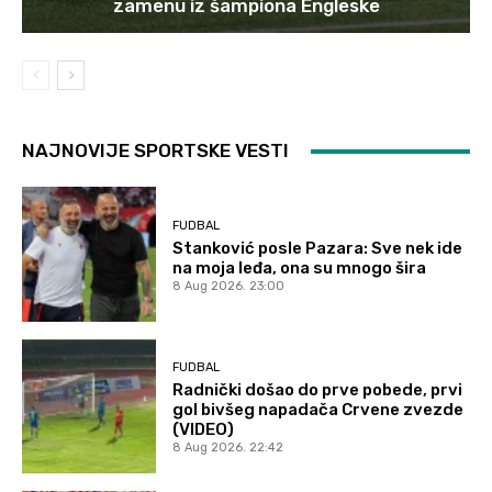
zamenu iz šampiona Engleske
NAJNOVIJE SPORTSKE VESTI
FUDBAL
Stanković posle Pazara: Sve nek ide
na moja leđa, ona su mnogo šira
8 Aug 2026. 23:00
FUDBAL
Radnički došao do prve pobede, prvi
gol bivšeg napadača Crvene zvezde
(VIDEO)
8 Aug 2026. 22:42