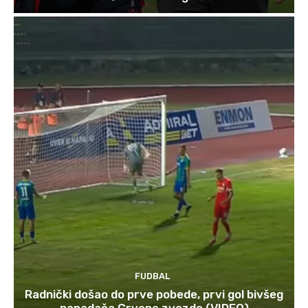
FUDBAL
Radnički došao do prve pobede, prvi gol bivšeg
napadača Crvene zvezde (VIDEO)