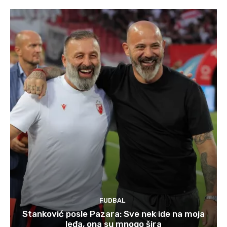
FUDBAL
Stanković posle Pazara: Sve nek ide na moja
leđa, ona su mnogo šira