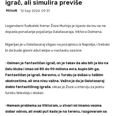
igrač, ali simulira previše
MilosN
12 Sep 2024. 09:31
Legendarni fudbalski trener Žoze Murinjo je izjavio da mu se ne
dopada ponašanje pojačanja Galatasaraja, Viktora Osimena.
Nigerijac je u Galatasaraj stigao na pozajmicu iz Napolija, i trebalo
bi da bude glavni adut ekipe u nastavku sezone.
–
Osimen je fantastičan igrač, on je takav da ako bih ja bio na
čelu kluba i imao od 80 do 90 miliona evra, kupio bih ga.
Fantastičan je igrač. Naravno, u Tursku je došao u teškim
okolnostima, ali one nisu važne. Važno je da je Galatasaraj
dobio fantastičnog igrača
, rekao je Žoze u intervju za jednu
tursku televiziju i dodao:
-Nemam problema sa Viktorom, u stvari mi imamo veoma
dobar odnos, ali svaki put kada je na terenu, razgovaram sa