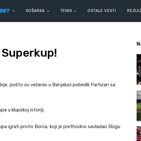
KOŠARKA
TENIS
OSTALE VESTI
REZULT
N
a Superkup!
ije, pošto su večeras u Banjaluci pobedili Partizan sa
a u klupskoj istoriji.
pa igrati protiv Borca, koji je prethodno savladao Slogu