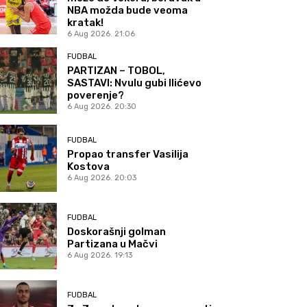
NBA možda bude veoma
kratak!
6 Aug 2026. 21:06
FUDBAL
PARTIZAN – TOBOL,
SASTAVI: Nvulu gubi Ilićevo
poverenje?
6 Aug 2026. 20:30
FUDBAL
Propao transfer Vasilija
Kostova
6 Aug 2026. 20:03
FUDBAL
Doskorašnji golman
Partizana u Mačvi
6 Aug 2026. 19:13
FUDBAL