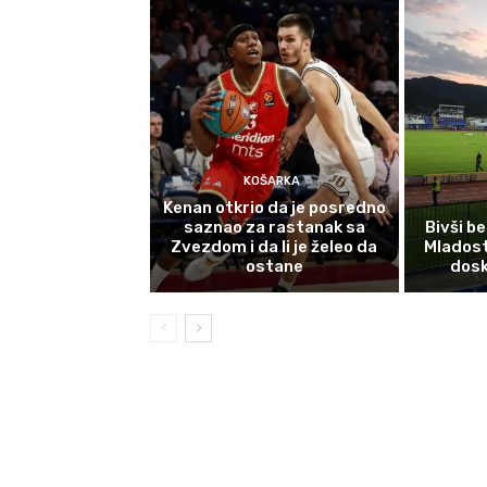
KOŠARKA
Kenan otkrio da je posredno
saznao za rastanak sa
Bivši b
Zvezdom i da li je želeo da
Mladost
ostane
dosk