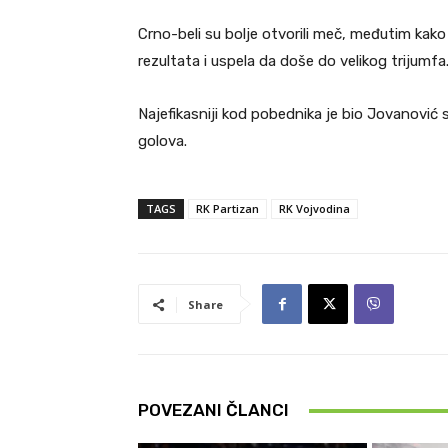
Crno-beli su bolje otvorili meč, međutim kako
rezultata i uspela da doše do velikog trijumfa
Najefikasniji kod pobednika je bio Jovanović 
golova.
TAGS
RK Partizan
RK Vojvodina
Share
POVEZANI ČLANCI