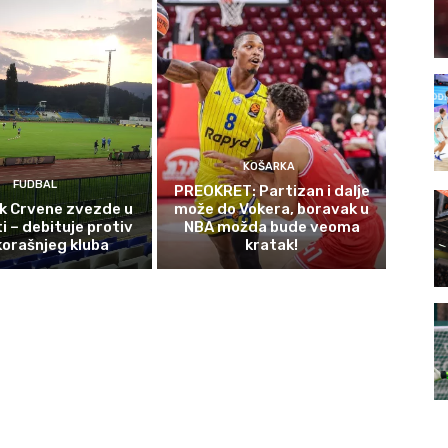
KOŠARKA
FUDBAL
PREOKRET: Partizan i dalje
ek Crvene zvezde u
može do Vokera, boravak u
i – debituje protiv
NBA možda bude veoma
orašnjeg kluba
kratak!