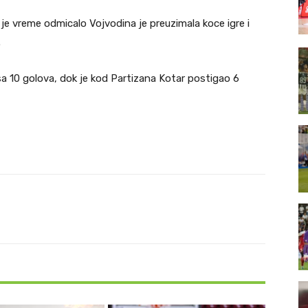
 je vreme odmicalo Vojvodina je preuzimala koce igre i
.
sa 10 golova, dok je kod Partizana Kotar postigao 6