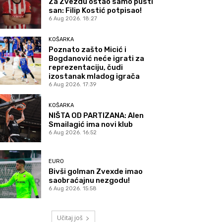
Za Zvezdu ostao samo pusti
san: Filip Kostić potpisao!
6 Aug 2026. 18:27
KOŠARKA
Poznato zašto Micić i
Bogdanović neće igrati za
reprezentaciju, čudi
izostanak mladog igrača
6 Aug 2026. 17:39
KOŠARKA
NIŠTA OD PARTIZANA: Alen
Smailagić ima novi klub
6 Aug 2026. 16:52
EURO
Bivši golman Zvexde imao
saobraćajnu nezgodu!
6 Aug 2026. 15:58
Učitaj još