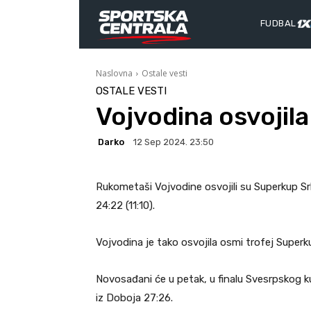
FUDBAL
Naslovna
Ostale vesti
OSTALE VESTI
Vojvodina osvojil
Darko
12 Sep 2024. 23:50
Rukometaši Vojvodine osvojili su Superkup Srb
24:22 (11:10).
Vojvodina je tako osvojila osmi trofej Superkup
Novosađani će u petak, u finalu Svesrpskog ku
iz Doboja 27:26.