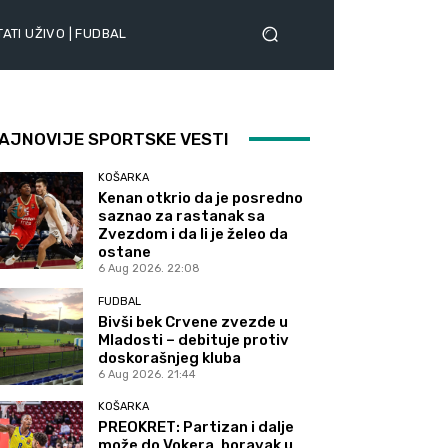
ATI UŽIVO | FUDBAL
AJNOVIJE SPORTSKE VESTI
KOŠARKA
Kenan otkrio da je posredno
saznao za rastanak sa
Zvezdom i da li je želeo da
ostane
6 Aug 2026. 22:08
FUDBAL
Bivši bek Crvene zvezde u
Mladosti – debituje protiv
doskorašnjeg kluba
6 Aug 2026. 21:44
KOŠARKA
PREOKRET: Partizan i dalje
može do Vokera, boravak u