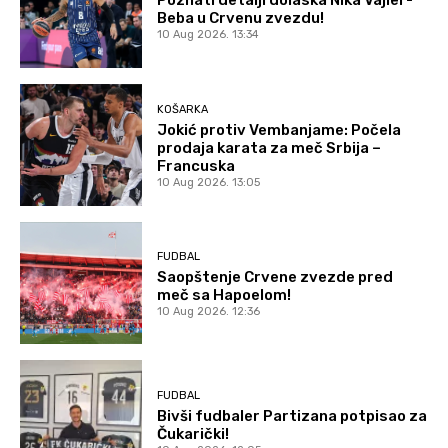
Poznati detalji dolaska Nika Vajler-
Beba u Crvenu zvezdu!
10 Aug 2026. 13:34
KOŠARKA
Jokić protiv Vembanjame: Počela
prodaja karata za meč Srbija –
Francuska
10 Aug 2026. 13:05
FUDBAL
Saopštenje Crvene zvezde pred
meč sa Hapoelom!
10 Aug 2026. 12:36
FUDBAL
Bivši fudbaler Partizana potpisao za
Čukarički!