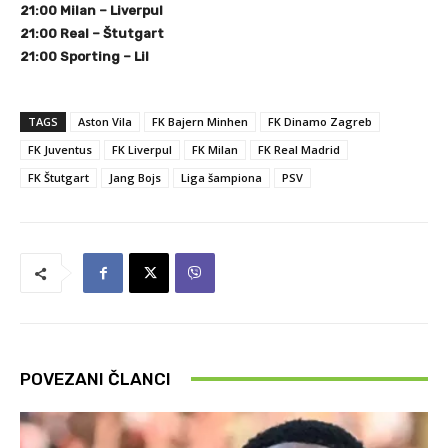
21:00 Milan – Liverpul
21:00 Real – Štutgart
21:00 Sporting – Lil
TAGS
Aston Vila
FK Bajern Minhen
FK Dinamo Zagreb
FK Juventus
FK Liverpul
FK Milan
FK Real Madrid
FK Štutgart
Jang Bojs
Liga šampiona
PSV
POVEZANI ČLANCI