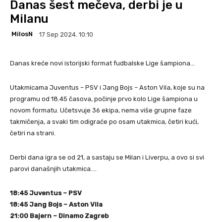
Danas šest mečeva, derbi je u
Milanu
MilosN
17 Sep 2024. 10:10
Danas kreće novi istorijski format fudbalske Lige šampiona…
Utakmicama Juventus – PSV i Jang Bojs – Aston Vila, koje su na
programu od 18.45 časova, počinje prvo kolo Lige šampiona u
novom formatu. Učetsvuje 36 ekipa, nema više grupne faze
takmičenja, a svaki tim odigraće po osam utakmica, četiri kući,
četiri na strani.
Derbi dana igra se od 21, a sastaju se Milan i Liverpu, a ovo si svi
parovi današnjih utakmica….
18:45 Juventus – PSV
18:45 Jang Bojs – Aston Vila
21:00 Bajern – Dinamo Zagreb