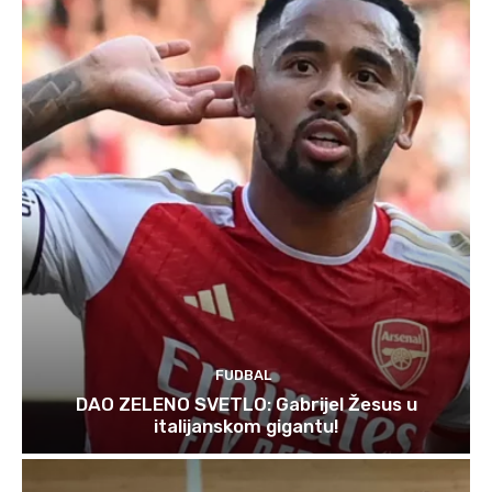
FUDBAL
DAO ZELENO SVETLO: Gabrijel Žesus u
italijanskom gigantu!