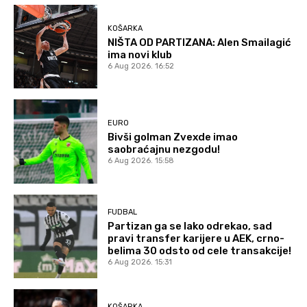
KOŠARKA
NIŠTA OD PARTIZANA: Alen Smailagić
ima novi klub
6 Aug 2026. 16:52
EURO
Bivši golman Zvexde imao
saobraćajnu nezgodu!
6 Aug 2026. 15:58
FUDBAL
Partizan ga se lako odrekao, sad
pravi transfer karijere u AEK, crno-
belima 30 odsto od cele transakcije!
6 Aug 2026. 15:31
KOŠARKA