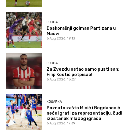
FUDBAL
Doskorašnji golman Partizana u
Mačvi
6 Aug 2026. 19:13
FUDBAL
Za Zvezdu ostao samo pusti san:
Filip Kostić potpisao!
6 Aug 2026. 18:27
KOŠARKA
Poznato zašto Micić i Bogdanović
neće igrati za reprezentaciju, čudi
izostanak mladog igrača
6 Aug 2026. 17:39