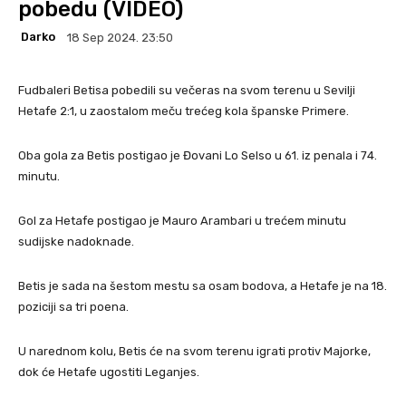
pobedu (VIDEO)
Darko
18 Sep 2024. 23:50
Fudbaleri Betisa pobedili su večeras na svom terenu u Sevilji
Hetafe 2:1, u zaostalom meču trećeg kola španske Primere.
Oba gola za Betis postigao je Đovani Lo Selso u 61. iz penala i 74.
minutu.
Gol za Hetafe postigao je Mauro Arambari u trećem minutu
sudijske nadoknade.
Betis je sada na šestom mestu sa osam bodova, a Hetafe je na 18.
poziciji sa tri poena.
U narednom kolu, Betis će na svom terenu igrati protiv Majorke,
dok će Hetafe ugostiti Leganjes.