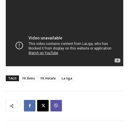
TAGS
FK Betis
FK Hetafe
La liga