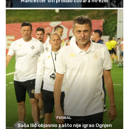
Mančester siti prodao čuvara mreže!
FUDBAL
Saša Ilić objasnio zašto nije igrao Ognjen