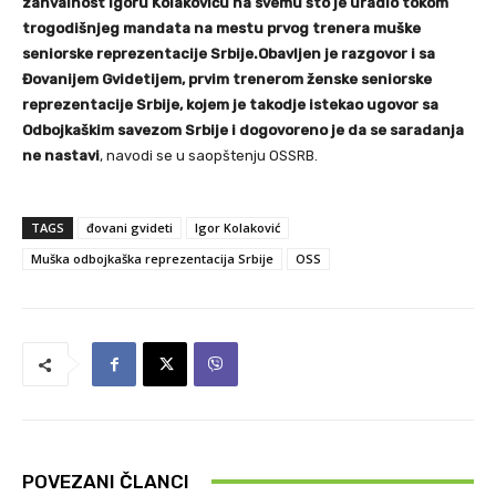
zahvalnost Igoru Kolakoviću na svemu što je uradio tokom
trogodišnjeg mandata na mestu prvog trenera muške
seniorske reprezentacije Srbije.Obavljen je razgovor i sa
Đovanijem Gvidetijem, prvim trenerom ženske seniorske
reprezentacije Srbije, kojem je takodje istekao ugovor sa
Odbojkaškim savezom Srbije i dogovoreno je da se saradanja
ne nastavi
, navodi se u saopštenju OSSRB.
TAGS
đovani gvideti
Igor Kolaković
Muška odbojkaška reprezentacija Srbije
OSS
POVEZANI ČLANCI