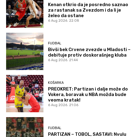
Kenan otkrio da je posredno saznao
za rastanak sa Zvezdom i da li je
želeo da ostane
6 Aug 2026. 22:08
FUDBAL
Bivši bek Crvene zvezde u Mladosti –
debituje protiv doskorašnjeg kluba
6 Aug 2026. 21:44
KOŠARKA
PREOKRET: Partizan i dalje može do
Vokera, boravak u NBA možda bude
veoma kratak!
6 Aug 2026. 21:06
FUDBAL
PARTIZAN – TOBOL, SASTAVI: Nvulu