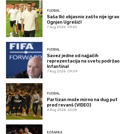
FUDBAL
Saša Ilić objasnio zašto nije igrao
Ognjen Ugrešić!
7 Aug 2026. 09:40
FUDBAL
Savez jedne od najjačih
reprezentacija na svetu podržao
Infantina!
7 Aug 2026. 09:09
FUDBAL
Partizan može mirno na dug put
pred revanš (VIDEO)
6 Aug 2026. 23:08
KOŠARKA