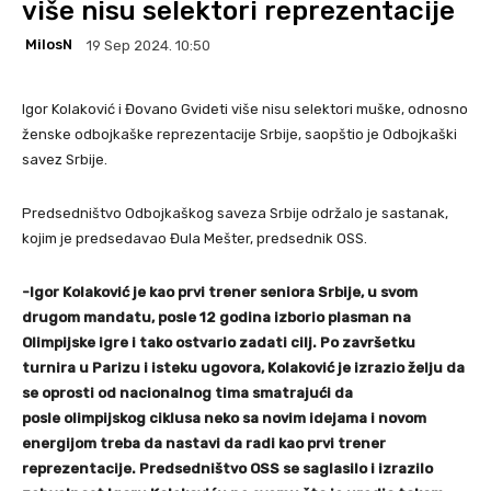
više nisu selektori reprezentacije
MilosN
19 Sep 2024. 10:50
Igor Kolaković i Đovano Gvideti više nisu selektori muške, odnosno
ženske odbojkaške reprezentacije Srbije, saopštio je Odbojkaški
savez Srbije.
Predsedništvo Odbojkaškog saveza Srbije održalo je sastanak,
kojim je predsedavao Đula Mešter, predsednik OSS.
-Igor Kolaković je kao prvi trener seniora Srbije, u svom
drugom mandatu, posle 12 godina izborio plasman na
Olimpijske igre i tako ostvario zadati cilj. Po završetku
turnira u Parizu i isteku ugovora, Kolaković je izrazio želju da
se oprosti od nacionalnog tima smatrajući da
posle olimpijskog ciklusa neko sa novim idejama i novom
energijom treba da nastavi da radi kao prvi trener
reprezentacije. Predsedništvo OSS se saglasilo i izrazilo