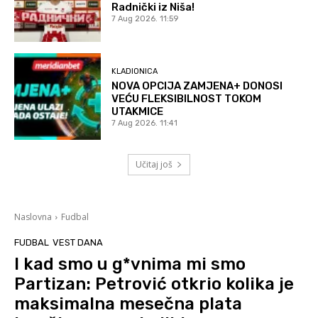
Radnički iz Niša!
7 Aug 2026. 11:59
KLADIONICA
NOVA OPCIJA ZAMJENA+ DONOSI
VEĆU FLEKSIBILNOST TOKOM
UTAKMICE
7 Aug 2026. 11:41
Učitaj još