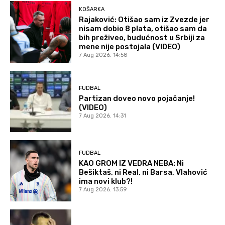
KOŠARKA
Rajaković: Otišao sam iz Zvezde jer
nisam dobio 8 plata, otišao sam da
bih preživeo, budućnost u Srbiji za
mene nije postojala (VIDEO)
7 Aug 2026. 14:58
FUDBAL
Partizan doveo novo pojačanje!
(VIDEO)
7 Aug 2026. 14:31
FUDBAL
KAO GROM IZ VEDRA NEBA: Ni
Bešiktaš, ni Real, ni Barsa, Vlahović
ima novi klub?!
7 Aug 2026. 13:59