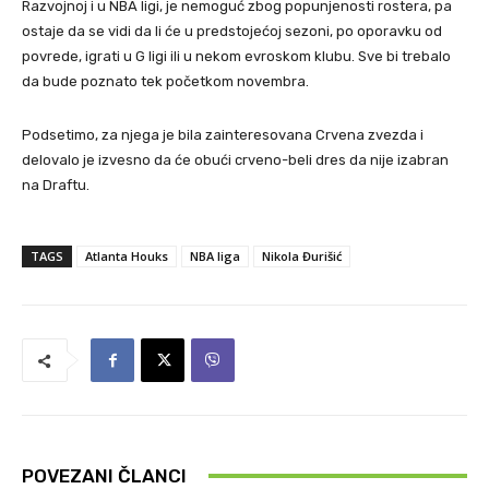
Razvojnoj i u NBA ligi, je nemoguć zbog popunjenosti rostera, pa
ostaje da se vidi da li će u predstojećoj sezoni, po oporavku od
povrede, igrati u G ligi ili u nekom evroskom klubu. Sve bi trebalo
da bude poznato tek početkom novembra.
Podsetimo, za njega je bila zainteresovana Crvena zvezda i
delovalo je izvesno da će obući crveno-beli dres da nije izabran
na Draftu.
TAGS
Atlanta Houks
NBA liga
Nikola Đurišić
POVEZANI ČLANCI