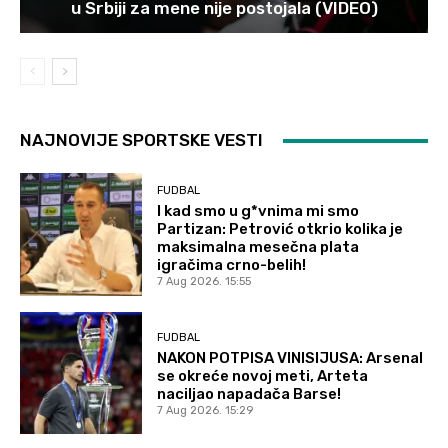
u Srbiji za mene nije postojala (VIDEO)
NAJNOVIJE SPORTSKE VESTI
FUDBAL
I kad smo u g*vnima mi smo
Partizan: Petrović otkrio kolika je
maksimalna mesečna plata
igračima crno-belih!
7 Aug 2026. 15:55
FUDBAL
NAKON POTPISA VINISIJUSA: Arsenal
se okreće novoj meti, Arteta
naciljao napadača Barse!
7 Aug 2026. 15:29