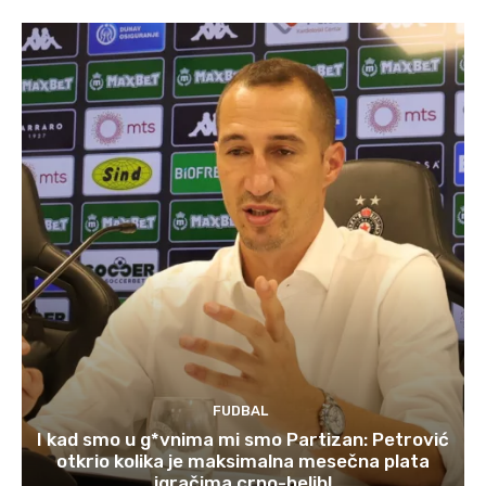
FUDBAL
I kad smo u g*vnima mi smo Partizan: Petrović
otkrio kolika je maksimalna mesečna plata
igračima crno-belih!