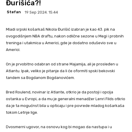
Đurišića?!
Stefan
19 Sep 2024. 15:44
Mladi srpski košarkaš Nikola Đurišić izabran je kao 43. pik na
ovogodišnjem NBA draftu, nakon odlične sezone u Megi i probnih
treninga i utakmica u Americi, gde je dodatno oduševio sve u
Americi.
On je prvobitno odabran od strane Majamija, ali je prosleđen u
Atlantu. Ipak, veliko je pitanje da li će oformiti spski bekovski
tandem sa Bogdanom Bogdanovićem.
Bred Roulend, novinar iz Atlante, otkrio je da postoji i opcija
ostanka u Evropi, a da mu je generalni menadžer Lenri Filds otkrio
da je ta mogućnst bila u opticaju i pre povrede mladog košarkaša
tokom Letnje lige.
Dvosmerni ugovor, na osnovu kog bi mogao da nastupa i u