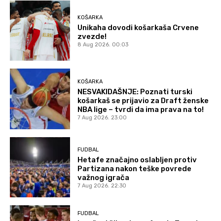
KOŠARKA
Unikaha dovodi košarkaša Crvene
zvezde!
8 Aug 2026. 00:03
KOŠARKA
NESVAKIDAŠNJE: Poznati turski
košarkaš se prijavio za Draft ženske
NBA lige – tvrdi da ima prava na to!
7 Aug 2026. 23:00
FUDBAL
Hetafe značajno oslabljen protiv
Partizana nakon teške povrede
važnog igrača
7 Aug 2026. 22:30
FUDBAL