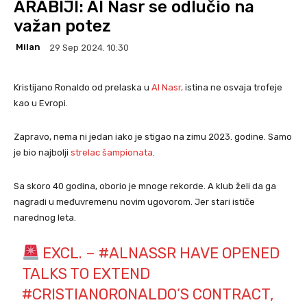
ARABIJI: Al Nasr se odlučio na
važan potez
Milan
29 Sep 2024. 10:30
Kristijano Ronaldo od prelaska u
Al Nasr,
istina ne osvaja trofeje
kao u Evropi.
Zapravo, nema ni jedan iako je stigao na zimu 2023. godine. Samo
je bio najbolji
strelac šampionata
.
Sa skoro 40 godina, oborio je mnoge rekorde. A klub želi da ga
nagradi u međuvremenu novim ugovorom. Jer stari ističe
narednog leta.
EXCL. –
#ALNASSR
HAVE OPENED
TALKS TO EXTEND
#CRISTIANORONALDO
’S CONTRACT,