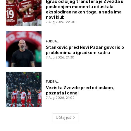
Igrač od čijeg transfera je Zvezda u
poslednjem momentu odustala
eksplodirao nakon toga, a sada ima
novi klub
7 Aug 2026. 22:00
FUDBAL
Stanković pred Novi Pazar govorio o
problemima u igračkom kadru
7 Aug 2026. 21:30
FUDBAL
Vezista Zvezde pred odlaskom,
poznata i cena!
7 Aug 2026. 21:02
Učitaj još