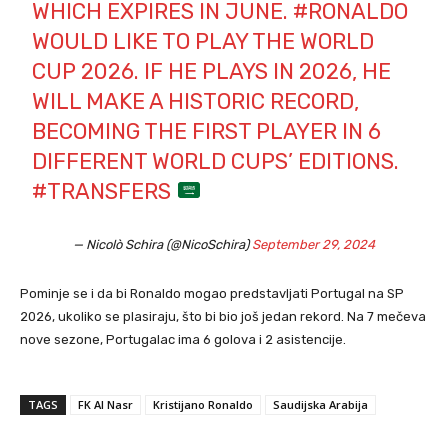
WHICH EXPIRES IN JUNE.
#RONALDO
WOULD LIKE TO PLAY THE WORLD
CUP 2026. IF HE PLAYS IN 2026, HE
WILL MAKE A HISTORIC RECORD,
BECOMING THE FIRST PLAYER IN 6
DIFFERENT WORLD CUPS’ EDITIONS.
#TRANSFERS
— Nicolò Schira (@NicoSchira)
September 29, 2024
Pominje se i da bi Ronaldo mogao predstavljati Portugal na SP
2026, ukoliko se plasiraju, što bi bio još jedan rekord. Na 7 mečeva
nove sezone, Portugalac ima 6 golova i 2 asistencije.
TAGS
FK Al Nasr
Kristijano Ronaldo
Saudijska Arabija