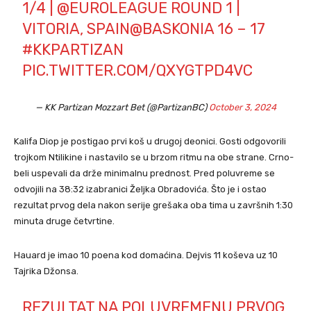
1/4 |
@EUROLEAGUE
ROUND 1 |
VITORIA, SPAIN
@BASKONIA
16 – 17
#KKPARTIZAN
PIC.TWITTER.COM/QXYGTPD4VC
— KK Partizan Mozzart Bet (@PartizanBC)
October 3, 2024
Kalifa Diop je postigao prvi koš u drugoj deonici. Gosti odgovorili
trojkom Ntilikine i nastavilo se u brzom ritmu na obe strane. Crno-
beli uspevali da drže minimalnu prednost. Pred poluvreme se
odvojili na 38:32 izabranici Željka Obradovića. Što je i ostao
rezultat prvog dela nakon serije grešaka oba tima u završnih 1:30
minuta druge četvrtine.
Hauard je imao 10 poena kod domaćina. Dejvis 11 koševa uz 10
Tajrika Džonsa.
REZULTAT NA POLUVREMENU PRVOG