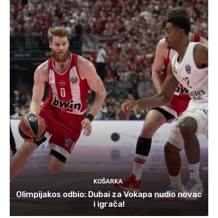
KOŠARKA
Olimpijakos odbio: Dubai za Vokapa nudio novac
i igrača!