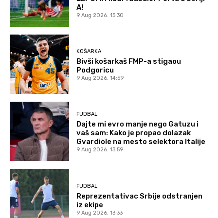
A!
9 Aug 2026. 15:30
KOŠARKA
Bivši košarkaš FMP-a stigaou
Podgoricu
9 Aug 2026. 14:59
FUDBAL
Dajte mi evro manje nego Gatuzu i
vaš sam: Kako je propao dolazak
Gvardiole na mesto selektora Italije
9 Aug 2026. 13:59
FUDBAL
Reprezentativac Srbije odstranjen
iz ekipe
9 Aug 2026. 13:33