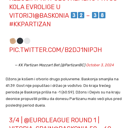
KOLA EVROLIGE U
VITORIJI
@BASKONIA
–
#KKPARTIZAN
PIC.TWITTER.COM/B2DJ1NIPJH
— KK Partizan Mozzart Bet (@PartizanBC)
October 3, 2024
Džons je košem i otvorio drugo poluvreme. Baskonja smanjila na
41:39. Gost nije popuštao i držao je vođstvo. Do kraja trećeg
perioda je Baskonja prišla na -1 (60:59). Džons i Dejvis su na kraju
deonice propustili priliku da donesu Partizanu malo veći plus pred
poslednji period duela.
3/4 |
@EUROLEAGUE
ROUND 1 |