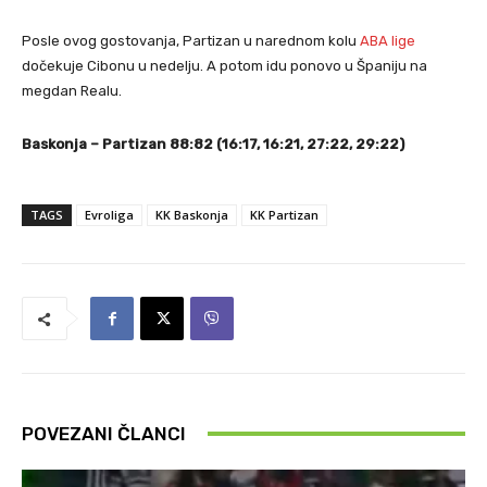
Posle ovog gostovanja, Partizan u narednom kolu
ABA lige
dočekuje Cibonu u nedelju. A potom idu ponovo u Španiju na
megdan Realu.
Baskonja – Partizan 88:82 (16:17, 16:21, 27:22, 29:22)
TAGS
Evroliga
KK Baskonja
KK Partizan
POVEZANI ČLANCI