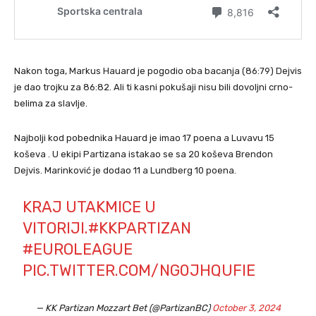
Nakon toga, Markus Hauard je pogodio oba bacanja (86:79) Dejvis
je dao trojku za 86:82. Ali ti kasni pokušaji nisu bili dovoljni crno-
belima za slavlje.
Najbolji kod pobednika Hauard je imao 17 poena a Luvavu 15
koševa . U ekipi Partizana istakao se sa 20 koševa Brendon
Dejvis. Marinković je dodao 11 a Lundberg 10 poena.
KRAJ UTAKMICE U
VITORIJI.
#KKPARTIZAN
#EUROLEAGUE
PIC.TWITTER.COM/NG0JHQUFIE
— KK Partizan Mozzart Bet (@PartizanBC)
October 3, 2024