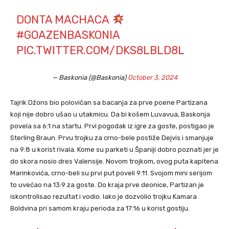
DONTA MACHACA
#GOAZENBASKONIA
PIC.TWITTER.COM/DKS8LBLD8L
— Baskonia (@Baskonia)
October 3, 2024
Tajrik Džons bio polovičan sa bacanja za prve poene Partizana
koji nije dobro ušao u utakmicu. Da bi košem Luvavua, Baskonja
povela sa 6:1 na startu. Prvi pogodak iz igre za goste, postigao je
Sterling Braun. Prvu trojku za crno-bele postiže Dejvis i smanjuje
na 9:8 u korist rivala. Kome su parketi u Španiji dobro poznati jer je
do skora nosio dres Valensije. Novom trojkom, ovog puta kapitena
Marinkovića, crno-beli su prvi put poveli 9:11. Svojom mini serijom
to uvećao na 13:9 za goste. Do kraja prve deonice, Partizan je
iskontrolisao rezultat i vodio. Iako je dozvolio trojku Kamara
Boldvina pri samom kraju perioda za 17:16 u korist gostiju.