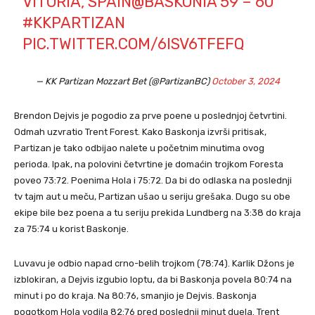
VITORIA, SPAIN
@BASKONIA
59 – 60
#KKPARTIZAN
PIC.TWITTER.COM/6ISV6TFEFQ
— KK Partizan Mozzart Bet (@PartizanBC)
October 3, 2024
Brendon Dejvis je pogodio za prve poene u poslednjoj četvrtini.
Odmah uzvratio Trent Forest. Kako Baskonja izvrši pritisak,
Partizan je tako odbijao nalete u početnim minutima ovog
perioda. Ipak, na polovini četvrtine je domaćin trojkom Foresta
poveo 73:72. Poenima Hola i 75:72. Da bi do odlaska na poslednji
tv tajm aut u meču, Partizan ušao u seriju grešaka. Dugo su obe
ekipe bile bez poena a tu seriju prekida Lundberg na 3:38 do kraja
za 75:74 u korist Baskonje.
Luvavu je odbio napad crno-belih trojkom (78:74). Karlik Džons je
izblokiran, a Dejvis izgubio loptu, da bi Baskonja povela 80:74 na
minut i po do kraja. Na 80:76, smanjio je Dejvis. Baskonja
pogotkom Hola vodila 82:76 pred poslednji minut duela. Trent