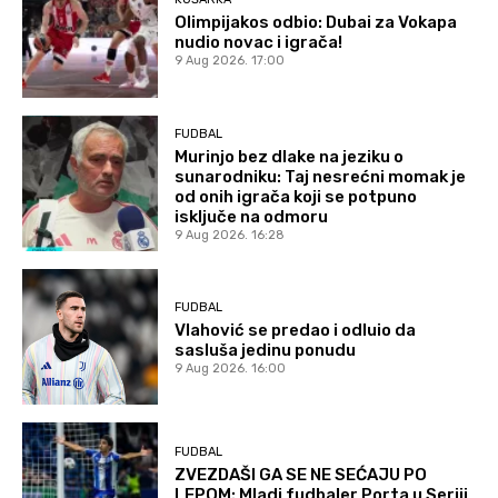
Olimpijakos odbio: Dubai za Vokapa
nudio novac i igrača!
9 Aug 2026. 17:00
FUDBAL
Murinjo bez dlake na jeziku o
sunarodniku: Taj nesrećni momak je
od onih igrača koji se potpuno
isključe na odmoru
9 Aug 2026. 16:28
FUDBAL
Vlahović se predao i odluio da
sasluša jedinu ponudu
9 Aug 2026. 16:00
FUDBAL
ZVEZDAŠI GA SE NE SEĆAJU PO
LEPOM: Mladi fudbaler Porta u Seriji