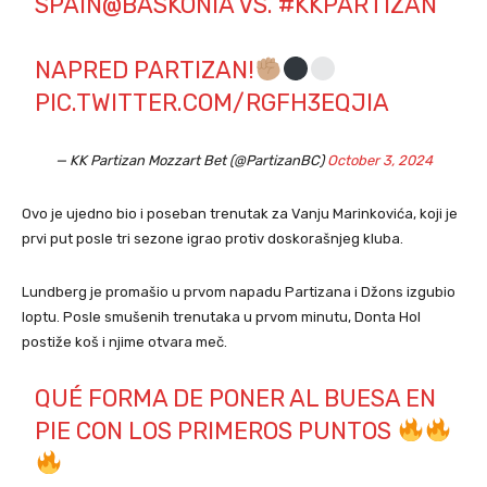
SPAIN
@BASKONIA
VS.
#KKPARTIZAN
NAPRED PARTIZAN!
PIC.TWITTER.COM/RGFH3EQJIA
— KK Partizan Mozzart Bet (@PartizanBC)
October 3, 2024
Ovo je ujedno bio i poseban trenutak za Vanju Marinkovića, koji je
prvi put posle tri sezone igrao protiv doskorašnjeg kluba.
Lundberg je promašio u prvom napadu Partizana i Džons izgubio
loptu. Posle smušenih trenutaka u prvom minutu, Donta Hol
postiže koš i njime otvara meč.
QUÉ FORMA DE PONER AL BUESA EN
PIE CON LOS PRIMEROS PUNTOS