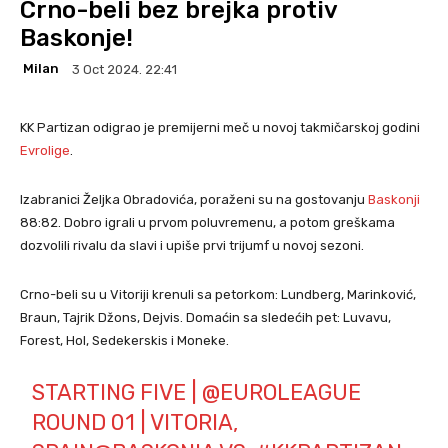
Crno-beli bez brejka protiv
Baskonje!
Milan
3 Oct 2024. 22:41
KK Partizan odigrao je premijerni meč u novoj takmičarskoj godini
Evrolige
.
Izabranici Željka Obradovića, poraženi su na gostovanju
Baskonji
88:82. Dobro igrali u prvom poluvremenu, a potom greškama
dozvolili rivalu da slavi i upiše prvi trijumf u novoj sezoni.
Crno-beli su u Vitoriji krenuli sa petorkom: Lundberg, Marinković,
Braun, Tajrik Džons, Dejvis. Domaćin sa sledećih pet: Luvavu,
Forest, Hol, Sedekerskis i Moneke.
STARTING FIVE |
@EUROLEAGUE
ROUND 01 | VITORIA,