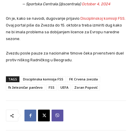
— Sportska Centrala (@scentrala)
October 4, 2024
On je, kako se navodi, dugovanje prijavio
Disciplinskoj komisiji FSS.
Ovaj portal piše da Zvezda do 15. oktobra treba izmiriti dug kako
ne bi imala problema sa dobijanjem licence za Evropu naredne
sezone.
Zvezdu posle pauze za nacionalne timove čeka prvenstveni duel
protiv niškog Radničkog u Beogradu.
TAGS
Disciplinska komisija FSS
FK Crvena zvezda
fk železničar pančevo
FSS
UEFA
Zoran Popović