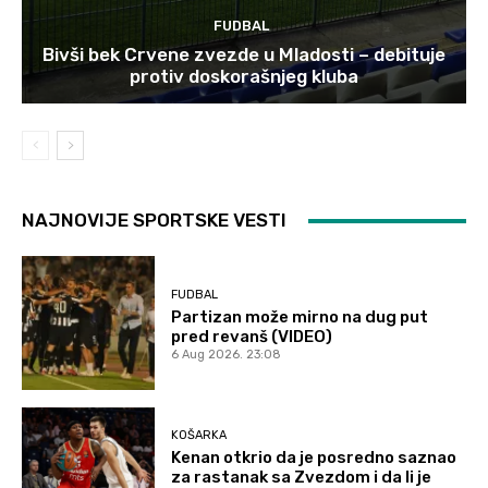
FUDBAL
Bivši bek Crvene zvezde u Mladosti – debituje
protiv doskorašnjeg kluba
NAJNOVIJE SPORTSKE VESTI
FUDBAL
Partizan može mirno na dug put
pred revanš (VIDEO)
6 Aug 2026. 23:08
KOŠARKA
Kenan otkrio da je posredno saznao
za rastanak sa Zvezdom i da li je