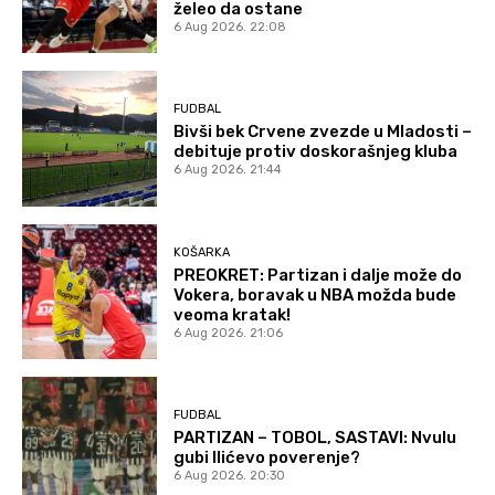
želeo da ostane
6 Aug 2026. 22:08
FUDBAL
Bivši bek Crvene zvezde u Mladosti –
debituje protiv doskorašnjeg kluba
6 Aug 2026. 21:44
KOŠARKA
PREOKRET: Partizan i dalje može do
Vokera, boravak u NBA možda bude
veoma kratak!
6 Aug 2026. 21:06
FUDBAL
PARTIZAN – TOBOL, SASTAVI: Nvulu
gubi Ilićevo poverenje?
6 Aug 2026. 20:30