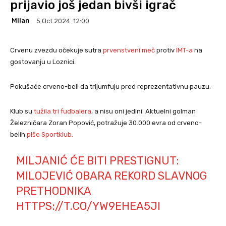
prijavio još jedan bivši igrač
Milan
5 Oct 2024. 12:00
Crvenu zvezdu očekuje sutra
prvenstveni meč
protiv
IMT-a
na
gostovanju u Loznici.
Pokušaće crveno-beli da trijumfuju pred reprezentativnu pauzu.
Klub su
tužila tri fudbalera
, a nisu oni jedini. Aktuelni golman
Železničara Zoran Popović, potražuje 30.000 evra od crveno-
belih
piše Sportklub.
MILJANIĆ ĆE BITI PRESTIGNUT:
MILOJEVIĆ OBARA REKORD SLAVNOG
PRETHODNIKA
HTTPS://T.CO/YW9EHEA5JI