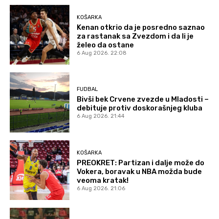
KOŠARKA
Kenan otkrio da je posredno saznao
za rastanak sa Zvezdom i da li je
želeo da ostane
6 Aug 2026. 22:08
FUDBAL
Bivši bek Crvene zvezde u Mladosti –
debituje protiv doskorašnjeg kluba
6 Aug 2026. 21:44
KOŠARKA
PREOKRET: Partizan i dalje može do
Vokera, boravak u NBA možda bude
veoma kratak!
6 Aug 2026. 21:06