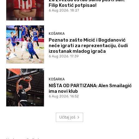
Filip Kostić potpisao!
6 Aug 2026. 18:27
KOŠARKA
Poznato zašto Micić i Bogdanović
neće igrati za reprezentaciju, čudi
izostanak mladog igrača
6 Aug 2026. 17:39
KOŠARKA
NIŠTA OD PARTIZANA: Alen Smailagić
ima novi klub
6 Aug 2026. 16:52
Učitaj još