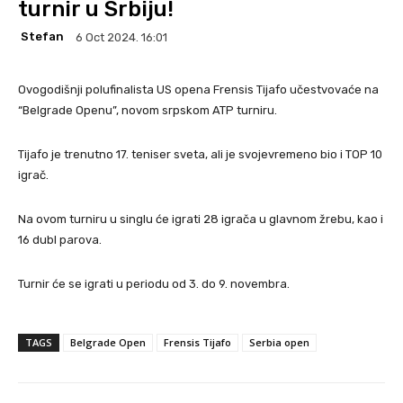
turnir u Srbiju!
Stefan
6 Oct 2024. 16:01
Ovogodišnji polufinalista US opena Frensis Tijafo učestvovaće na
“Belgrade Openu”, novom srpskom ATP turniru.
Tijafo je trenutno 17. teniser sveta, ali je svojevremeno bio i TOP 10
igrač.
Na ovom turniru u singlu će igrati 28 igrača u glavnom žrebu, kao i
16 dubl parova.
Turnir će se igrati u periodu od 3. do 9. novembra.
TAGS
Belgrade Open
Frensis Tijafo
Serbia open