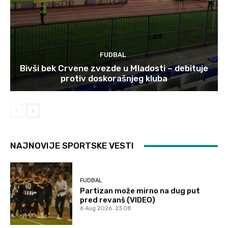
FUDBAL
Bivši bek Crvene zvezde u Mladosti – debituje
protiv doskorašnjeg kluba
NAJNOVIJE SPORTSKE VESTI
FUDBAL
Partizan može mirno na dug put
pred revanš (VIDEO)
6 Aug 2026. 23:08