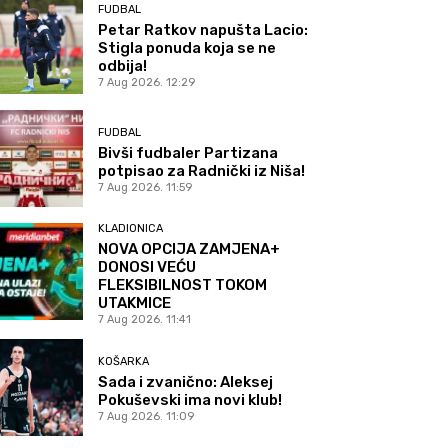
FUDBAL
Petar Ratkov napušta Lacio:
Stigla ponuda koja se ne
odbija!
7 Aug 2026. 12:29
FUDBAL
Bivši fudbaler Partizana
potpisao za Radnički iz Niša!
7 Aug 2026. 11:59
KLADIONICA
NOVA OPCIJA ZAMJENA+
DONOSI VEĆU
FLEKSIBILNOST TOKOM
UTAKMICE
7 Aug 2026. 11:41
KOŠARKA
Sada i zvanično: Aleksej
Pokuševski ima novi klub!
7 Aug 2026. 11:09