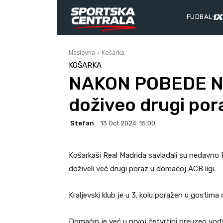
FUDBAL
Naslovna
Košarka
KOŠARKA
NAKON POBEDE N
doživeo drugi por
Stefan
13 Oct 2024. 15:00
Košarkaši Real Madrida savladali su nedavno 
doživeli već drugi poraz u domaćoj ACB ligi.
Kraljevski klub je u 3. kolu poražen u gostima
Domaćin je već u prvoj četvrtini preuzeo vođs