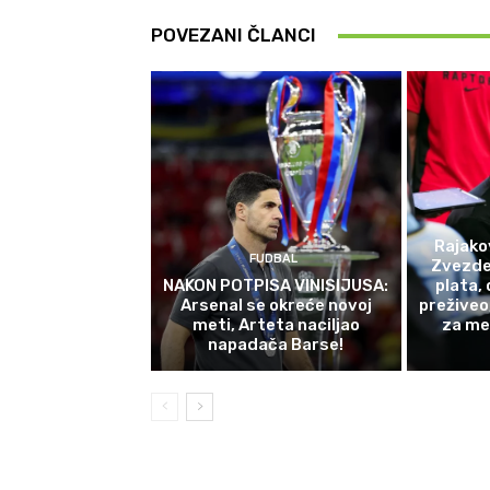
POVEZANI ČLANCI
Rajako
FUDBAL
Zvezde 
NAKON POTPISA VINISIJUSA:
plata,
Arsenal se okreće novoj
preživeo
meti, Arteta naciljao
za me
napadača Barse!