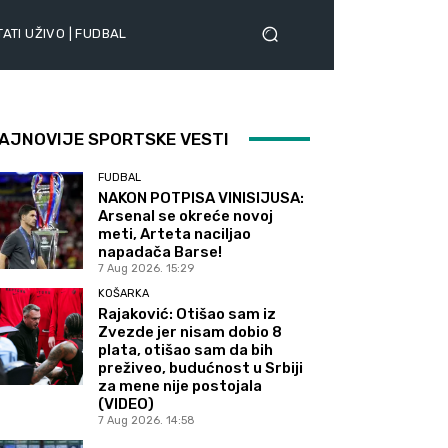
ATI UŽIVO | FUDBAL
AJNOVIJE SPORTSKE VESTI
FUDBAL
NAKON POTPISA VINISIJUSA:
Arsenal se okreće novoj
meti, Arteta naciljao
napadača Barse!
7 Aug 2026. 15:29
KOŠARKA
Rajaković: Otišao sam iz
Zvezde jer nisam dobio 8
plata, otišao sam da bih
preživeo, budućnost u Srbiji
za mene nije postojala
(VIDEO)
7 Aug 2026. 14:58