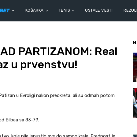
KOŠARKA
TENIS
OSTALE VESTI
REZULT
N
AD PARTIZANOM: Real
az u prvenstvu!
Patizan u Evroligi nakon preokreta, ali su odmah potom
 od Bilbaa sa 83-79.
tvo, koje nije ispustio sve do samog kraja. Prednost je