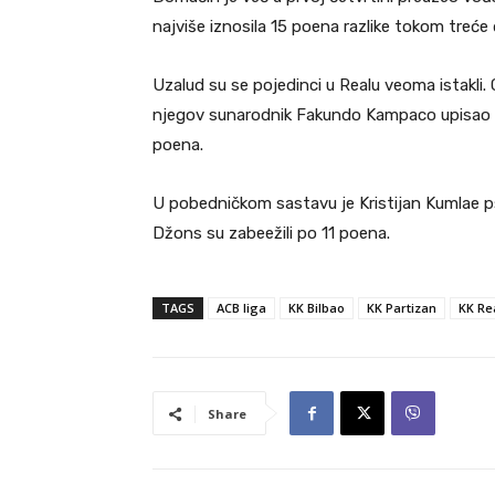
najviše iznosila 15 poena razlike tokom treće 
Uzalud su se pojedinci u Realu veoma istakli.
njegov sunarodnik Fakundo Kampaco upisao 16
poena.
U pobedničkom sastavu je Kristijan Kumlae pst
Džons su zabeežili po 11 poena.
TAGS
ACB liga
KK Bilbao
KK Partizan
KK Re
Share