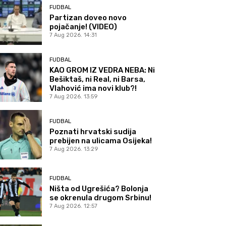
FUDBAL
Partizan doveo novo
pojačanje! (VIDEO)
7 Aug 2026. 14:31
FUDBAL
KAO GROM IZ VEDRA NEBA: Ni
Bešiktaš, ni Real, ni Barsa,
Vlahović ima novi klub?!
7 Aug 2026. 13:59
FUDBAL
Poznati hrvatski sudija
prebijen na ulicama Osijeka!
7 Aug 2026. 13:29
FUDBAL
Ništa od Ugrešića? Bolonja
se okrenula drugom Srbinu!
7 Aug 2026. 12:57