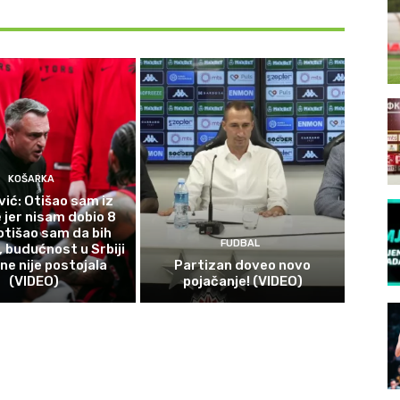
KOŠARKA
vić: Otišao sam iz
jer nisam dobio 8
 otišao sam da bih
FUDBAL
, budućnost u Srbiji
ne nije postojala
Partizan doveo novo
(VIDEO)
pojačanje! (VIDEO)