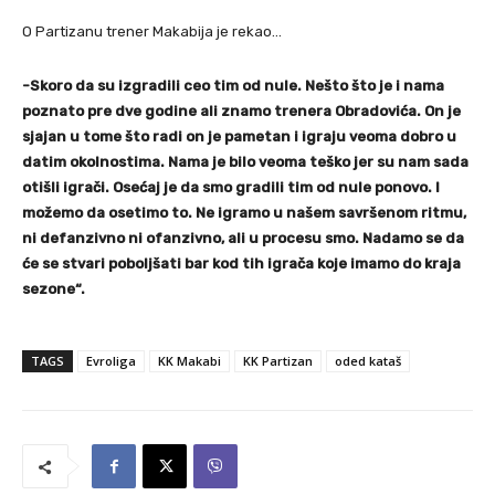
O Partizanu trener Makabija je rekao…
-Skoro da su izgradili ceo tim od nule. Nešto što je i nama
poznato pre dve godine ali znamo trenera Obradovića. On je
sjajan u tome što radi on je pametan i igraju veoma dobro u
datim okolnostima. Nama je bilo veoma teško jer su nam sada
otišli igrači. Osećaj je da smo gradili tim od nule ponovo. I
možemo da osetimo to. Ne igramo u našem savršenom ritmu,
ni defanzivno ni ofanzivno, ali u procesu smo. Nadamo se da
će se stvari poboljšati bar kod tih igrača koje imamo do kraja
sezone“.
TAGS
Evroliga
KK Makabi
KK Partizan
oded kataš