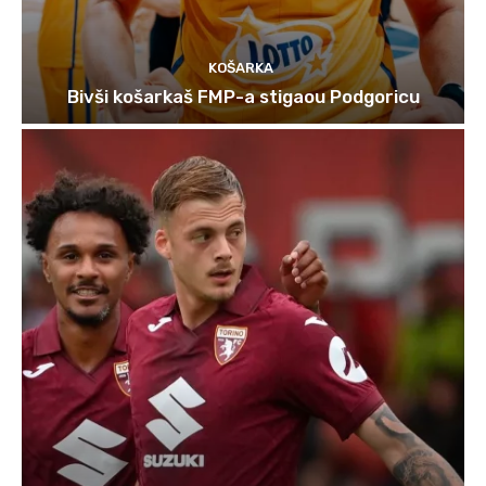
KOŠARKA
Bivši košarkaš FMP-a stigaou Podgoricu