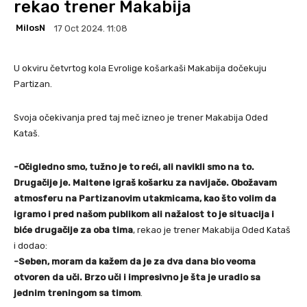
rekao trener Makabija
MilosN
17 Oct 2024. 11:08
U okviru četvrtog kola Evrolige košarkaši Makabija dočekuju
Partizan.
Svoja očekivanja pred taj meč izneo je trener Makabija Oded
Kataš.
-Očigledno smo, tužno je to reći, ali navikli smo na to.
Drugačije je. Maltene igraš košarku za navijače. Obožavam
atmosferu na Partizanovim utakmicama, kao što volim da
igramo i pred našom publikom ali nažalost to je situacija i
biće drugačije za oba tima
, rekao je trener Makabija Oded Kataš
i dodao:
-Seben, moram da kažem da je za dva dana bio veoma
otvoren da uči. Brzo uči i impresivno je šta je uradio sa
jednim treningom sa timom
.