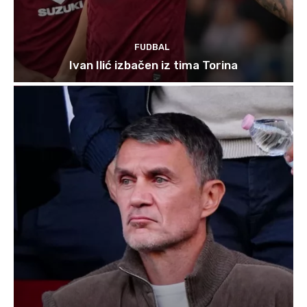
FUDBAL
Ivan Ilić izbačen iz tima Torina