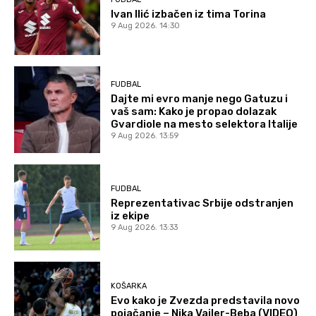
Ivan Ilić izbačen iz tima Torina
9 Aug 2026. 14:30
FUDBAL
Dajte mi evro manje nego Gatuzu i
vaš sam: Kako je propao dolazak
Gvardiole na mesto selektora Italije
9 Aug 2026. 13:59
FUDBAL
Reprezentativac Srbije odstranjen
iz ekipe
9 Aug 2026. 13:33
KOŠARKA
Evo kako je Zvezda predstavila novo
pojačanje – Nika Vajler-Beba (VIDEO)