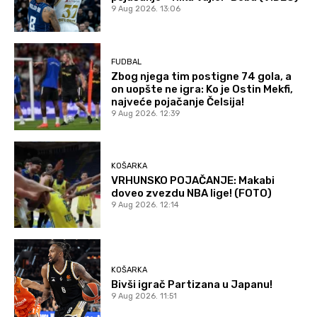
9 Aug 2026. 13:06
FUDBAL
Zbog njega tim postigne 74 gola, a
on uopšte ne igra: Ko je Ostin Mekfi,
najveće pojačanje Čelsija!
9 Aug 2026. 12:39
KOŠARKA
VRHUNSKO POJAČANJE: Makabi
doveo zvezdu NBA lige! (FOTO)
9 Aug 2026. 12:14
KOŠARKA
Bivši igrač Partizana u Japanu!
9 Aug 2026. 11:51