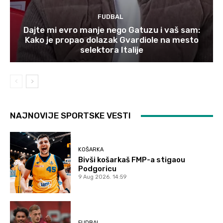
FUDBAL
Dajte mi evro manje nego Gatuzu i vaš sam:
Kako je propao dolazak Gvardiole na mesto
selektora Italije
NAJNOVIJE SPORTSKE VESTI
KOŠARKA
Bivši košarkaš FMP-a stigaou
Podgoricu
9 Aug 2026. 14:59
FUDBAL