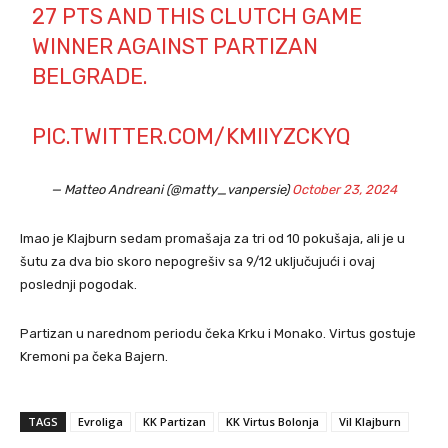
27 PTS AND THIS CLUTCH GAME
WINNER AGAINST PARTIZAN
BELGRADE.
PIC.TWITTER.COM/KMIIYZCKYQ
— Matteo Andreani (@matty_vanpersie)
October 23, 2024
Imao je Klajburn sedam promašaja za tri od 10 pokušaja, ali je u
šutu za dva bio skoro nepogrešiv sa 9/12 uključujući i ovaj
poslednji pogodak.
Partizan u narednom periodu čeka Krku i Monako. Virtus gostuje
Kremoni pa čeka Bajern.
TAGS
Evroliga
KK Partizan
KK Virtus Bolonja
Vil Klajburn