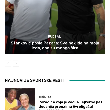
FUDBAL
Stanković posle Pazara: Sve nek ide na moja
leđa, ona su mnogo šira
NAJNOVIJE SPORTSKE VESTI
KOŠARKA
Porodica koja je vodila Lejkerse pet
decenija preuzima Evroligaša!