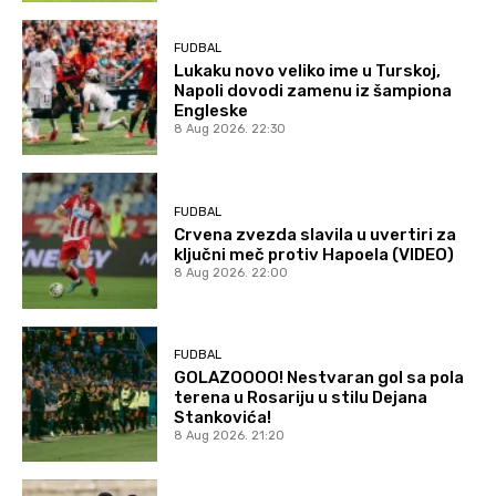
FUDBAL
Lukaku novo veliko ime u Turskoj,
Napoli dovodi zamenu iz šampiona
Engleske
8 Aug 2026. 22:30
FUDBAL
Crvena zvezda slavila u uvertiri za
ključni meč protiv Hapoela (VIDEO)
8 Aug 2026. 22:00
FUDBAL
GOLAZOOOO! Nestvaran gol sa pola
terena u Rosariju u stilu Dejana
Stankovića!
8 Aug 2026. 21:20