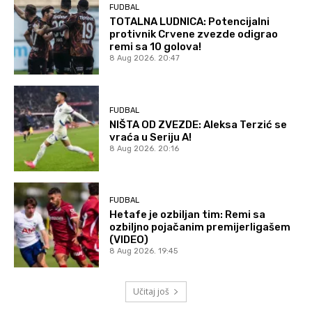
FUDBAL
TOTALNA LUDNICA: Potencijalni
protivnik Crvene zvezde odigrao
remi sa 10 golova!
8 Aug 2026. 20:47
FUDBAL
NIŠTA OD ZVEZDE: Aleksa Terzić se
vraća u Seriju A!
8 Aug 2026. 20:16
FUDBAL
Hetafe je ozbiljan tim: Remi sa
ozbiljno pojačanim premijerligašem
(VIDEO)
8 Aug 2026. 19:45
Učitaj još