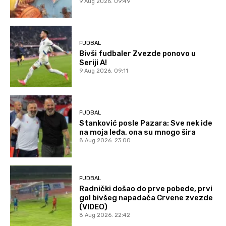
9 Aug 2026. 09:49
FUDBAL
Bivši fudbaler Zvezde ponovo u
Seriji A!
9 Aug 2026. 09:11
FUDBAL
Stanković posle Pazara: Sve nek ide
na moja leđa, ona su mnogo šira
8 Aug 2026. 23:00
FUDBAL
Radnički došao do prve pobede, prvi
gol bivšeg napadača Crvene zvezde
(VIDEO)
8 Aug 2026. 22:42