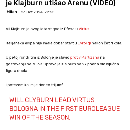
je Klajburn utišao Arenu (VIDEO)
Milan
23 Oct 2024. 22:55
Vil Klajburn je ovog leta stigao iz Efesa u
Virtus.
Italijanska ekipa nije imala dobar start u
Evroligi
nakon četiri kola.
U petoj rundi, tim iz Bolonje je slavio
protiv Partizana
na
gostovanju sa 70:69. Upravo je Klajburn sa 27 poena bio ključna
figura duela.
I potezom kojim je doneo trijumf.
WILL CLYBURN LEAD VIRTUS
BOLOGNA IN THE FIRST EUROLEAGUE
WIN OF THE SEASON.